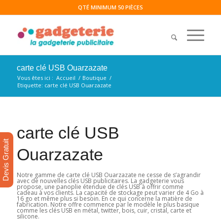
QTÉ MINIMUM 50 PIÈCES
carte clé USB Ouarzazate
Vous êtes ici :
Accueil
/
Boutique
/
Etiquette: carte clé USB Ouarzazate
carte clé USB
Devis Gratuit
Ouarzazate
Notre gamme de carte clé USB Ouarzazate ne cesse de s’agrandir
avec de nouvelles clés USB publicitaires. La gadgeterie vous
propose, une panoplie étendue de clés USB à offrir comme
cadeau à vos clients. La capacité de stockage peut varier de 4 Go à
16 go et même plus si besoin. En ce qui concerne la matière de
fabrication. Notre offre commence par le modèle le plus basique
comme les clés USB en métal, twitter, bois, cuir, cristal, carte et
silicone.