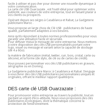
facile à utiliser et pas cher pour donner une nouvelle dynamique à
votre communication.
La carte clé USB Ouarzazate , est l’outil idéal pour optimiser votre
publicité, aux couleurs de votre entreprise, tout en faisant plaisir à
vos clients ou prospects.
Opérant depuis ses sièges à Casablanca et Rabat, La Gadgeterie
publicitaire Maroc .
Vous propose un large choix de Clé USB publicitaires de haute
qualité, parfaitement adaptées à vos besoins.
Ainsi qu’ils répondant à toutes normes professionnelles pour vous
garantir une utilisation facile et sécurisée.
Pour diffuser mieux le message de votre entreprise. Nous mettons
à votre disposition des clés USB personnalisées portant votre
logo, visuel ou message et variant selon la capacité de stockage
(de 4 a 6Go).
la matière de fabrication (métal, twitter, cuir, bois, cristal, carte ou
silicone) ,et la forme (de stylo, de clé ou de cartes de crédit).
Vous pouvez personnaliser vos clés USB publicitaires en gravure,
sérigraphie ou en Doming .
La Gadgeterie publicitaire Maroc à Casablanca et Rabat .S’engage
à vous livrer des clés USB publicitaires personnalisées uniques et
originales, offrant le meilleur rapport qualité/prix.
DES carte clé USB Ouarzazate :
Pour promouvoir votre entreprise au travers la publicité, tout en
gardant un esprit d’éco-attitude. Nous vous proposons des clés
publicitaires écologiques, dont la thématique concerne la
protection de l’environnement.