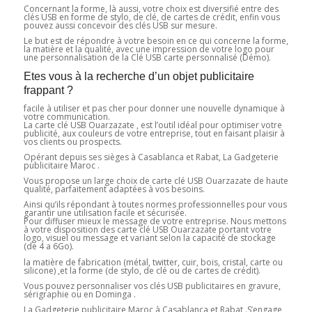
Concernant la forme, là aussi, votre choix est diversifié entre des
clés USB en forme de stylo, de clé, de cartes de crédit, enfin vous
pouvez aussi concevoir des clés USB sur mesure.
Le but est de répondre à votre besoin en ce qui concerne la forme,
la matière et la qualité, avec une impression de votre logo pour
une personnalisation de la Clé USB carte personnalisé (Démo).
Etes vous à la recherche d’un objet publicitaire
frappant ?
facile à utiliser et pas cher pour donner une nouvelle dynamique à
votre communication.
La carte clé USB Ouarzazate , est l’outil idéal pour optimiser votre
publicité, aux couleurs de votre entreprise, tout en faisant plaisir à
vos clients ou prospects.
Opérant depuis ses sièges à Casablanca et Rabat, La Gadgeterie
publicitaire Maroc .
Vous propose un large choix de carte clé USB Ouarzazate de haute
qualité, parfaitement adaptées à vos besoins.
Ainsi qu’ils répondant à toutes normes professionnelles pour vous
garantir une utilisation facile et sécurisée.
Pour diffuser mieux le message de votre entreprise. Nous mettons
à votre disposition des carte clé USB Ouarzazate portant votre
logo, visuel ou message et variant selon la capacité de stockage
(de 4 a 6Go).
la matière de fabrication (métal, twitter, cuir, bois, cristal, carte ou
silicone) ,et la forme (de stylo, de clé ou de cartes de crédit).
Vous pouvez personnaliser vos clés USB publicitaires en gravure,
sérigraphie ou en Dominga .
La Gadgeterie publicitaire Maroc à Casablanca et Rabat .S’engage