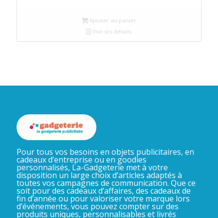
initial
actuel
Ajouter au panier
était :
est :
Voir les détails
د.م.75.
د.م.80.
Pour tous vos besoins en objets publicitaires, en
cadeaux d’entreprise ou en goodies
personnalisés, La-Gadgeterie met à votre
disposition un large choix d’articles adaptés à
toutes vos campagnes de communication. Que ce
soit pour des cadeaux d’affaires, des cadeaux de
fin d’année ou pour valoriser votre marque lors
d’événements, vous pouvez compter sur des
produits uniques, personnalisables et livrés