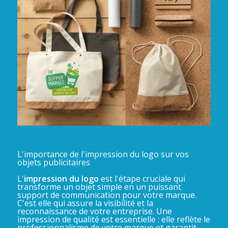
L'importance de l'impression du logo sur vos
objets publicitaires
L'
impression du logo
est l'étape cruciale qui
transforme un objet simple en un puissant
support de communication pour votre marque.
C'est elle qui assure la visibilité et la
reconnaissance de votre entreprise. Une
impression de qualité est essentielle : elle reflète le
professionnalisme de votre marque et garantit