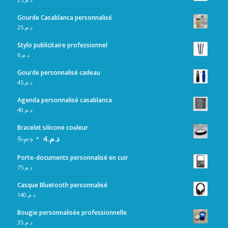
Gourde Casablanca personnalisé
25
د.م.
Stylo publicitaire professionnel
6
د.م.
Gourde personnalisé cadeau
45
د.م.
Agenda personnalisé casablanca
40
د.م.
Bracelet silicone couleur
5
د.م.
4
د.م.
Porte-documents personnalisé en cuir
75
د.م.
Casque Bluetooth personnalisé
140
د.م.
Bougie personnalisée professionnelle
35
د.م.