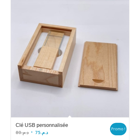
Clé USB personnalisée
Promo !
Le
Le
80
د.م.
75
د.م.
prix
prix