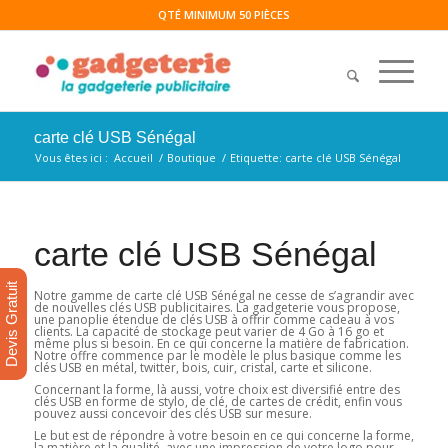
QTÉ MINIMUM 50 PIÈCES
carte clé USB Sénégal
Vous êtes ici :
Accueil
/
Boutique
/
Etiquette: carte clé USB Sénégal
carte clé USB Sénégal
Devis Gratuit
Notre gamme de carte clé USB Sénégal ne cesse de s’agrandir avec
de nouvelles clés USB publicitaires. La gadgeterie vous propose,
une panoplie étendue de clés USB à offrir comme cadeau à vos
clients. La capacité de stockage peut varier de 4 Go à 16 go et
même plus si besoin. En ce qui concerne la matière de fabrication.
Notre offre commence par le modèle le plus basique comme les
clés USB en métal, twitter, bois, cuir, cristal, carte et silicone.
Concernant la forme, là aussi, votre choix est diversifié entre des
clés USB en forme de stylo, de clé, de cartes de crédit, enfin vous
pouvez aussi concevoir des clés USB sur mesure.
Le but est de répondre à votre besoin en ce qui concerne la forme,
la matière et la qualité, avec une impression de votre logo pour