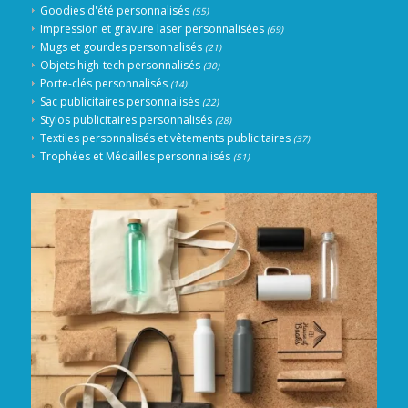
Goodies d'été personnalisés
(55)
Impression et gravure laser personnalisées
(69)
Mugs et gourdes personnalisés
(21)
Objets high-tech personnalisés
(30)
Porte-clés personnalisés
(14)
Sac publicitaires personnalisés
(22)
Stylos publicitaires personnalisés
(28)
Textiles personnalisés et vêtements publicitaires
(37)
Trophées et Médailles personnalisés
(51)