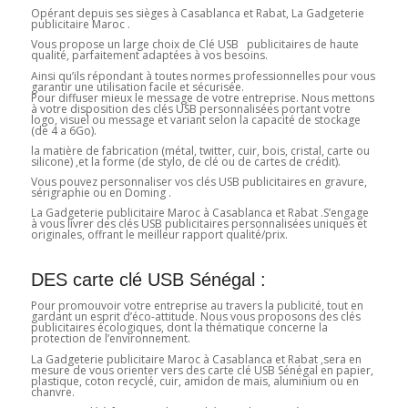
Opérant depuis ses sièges à Casablanca et Rabat, La Gadgeterie
publicitaire Maroc .
Vous propose un large choix de Clé USB publicitaires de haute
qualité, parfaitement adaptées à vos besoins.
Ainsi qu’ils répondant à toutes normes professionnelles pour vous
garantir une utilisation facile et sécurisée.
Pour diffuser mieux le message de votre entreprise. Nous mettons
à votre disposition des clés USB personnalisées portant votre
logo, visuel ou message et variant selon la capacité de stockage
(de 4 a 6Go).
la matière de fabrication (métal, twitter, cuir, bois, cristal, carte ou
silicone) ,et la forme (de stylo, de clé ou de cartes de crédit).
Vous pouvez personnaliser vos clés USB publicitaires en gravure,
sérigraphie ou en Doming .
La Gadgeterie publicitaire Maroc à Casablanca et Rabat .S’engage
à vous livrer des clés USB publicitaires personnalisées uniques et
originales, offrant le meilleur rapport qualité/prix.
DES carte clé USB Sénégal :
Pour promouvoir votre entreprise au travers la publicité, tout en
gardant un esprit d’éco-attitude. Nous vous proposons des clés
publicitaires écologiques, dont la thématique concerne la
protection de l’environnement.
La Gadgeterie publicitaire Maroc à Casablanca et Rabat ,sera en
mesure de vous orienter vers des carte clé USB Sénégal en papier,
plastique, coton recyclé, cuir, amidon de mais, aluminium ou en
chanvre.