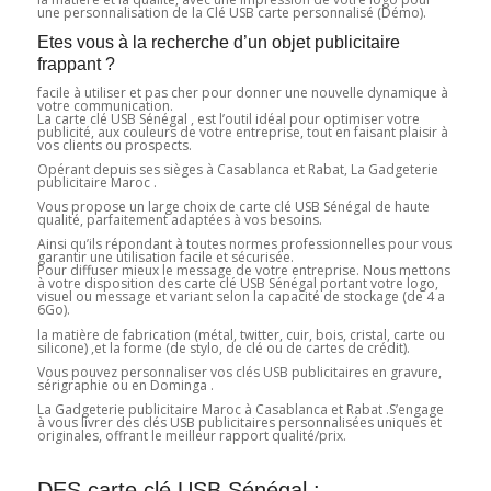
une personnalisation de la Clé USB carte personnalisé (Démo).
Etes vous à la recherche d’un objet publicitaire
frappant ?
facile à utiliser et pas cher pour donner une nouvelle dynamique à
votre communication.
La carte clé USB Sénégal , est l’outil idéal pour optimiser votre
publicité, aux couleurs de votre entreprise, tout en faisant plaisir à
vos clients ou prospects.
Opérant depuis ses sièges à Casablanca et Rabat, La Gadgeterie
publicitaire Maroc .
Vous propose un large choix de carte clé USB Sénégal de haute
qualité, parfaitement adaptées à vos besoins.
Ainsi qu’ils répondant à toutes normes professionnelles pour vous
garantir une utilisation facile et sécurisée.
Pour diffuser mieux le message de votre entreprise. Nous mettons
à votre disposition des carte clé USB Sénégal portant votre logo,
visuel ou message et variant selon la capacité de stockage (de 4 a
6Go).
la matière de fabrication (métal, twitter, cuir, bois, cristal, carte ou
silicone) ,et la forme (de stylo, de clé ou de cartes de crédit).
Vous pouvez personnaliser vos clés USB publicitaires en gravure,
sérigraphie ou en Dominga .
La Gadgeterie publicitaire Maroc à Casablanca et Rabat .S’engage
à vous livrer des clés USB publicitaires personnalisées uniques et
originales, offrant le meilleur rapport qualité/prix.
DES carte clé USB Sénégal :