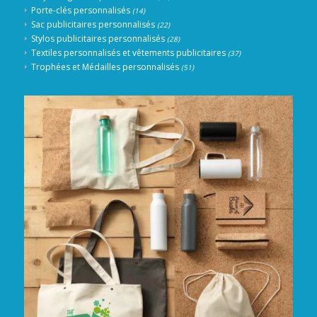
Porte-clés personnalisés
(14)
Sac publicitaires personnalisés
(22)
Stylos publicitaires personnalisés
(28)
Textiles personnalisés et vêtements publicitaires
(37)
Trophées et Médailles personnalisés
(51)