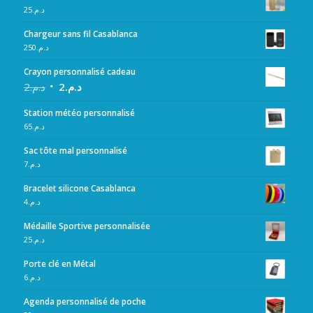
25
د.م.
Chargeur sans fil Casablanca
250
د.م.
Crayon personnalisé cadeau
2
د.م.
2
د.م.
Station météo personnalisé
65
د.م.
Sac tôte mal personnalisé
7
د.م.
Bracelet silicone Casablanca
4
د.م.
Médaille Sportive personnalisée
25
د.م.
Porte clé en Métal
6
د.م.
Agenda personnalisé de poche