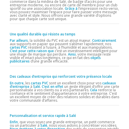
commerce dans la médina de Salé, de badge d’accès pour une
entreprise moderne, ou encore de carte de membre pour un club
sportif ou une association locale.
Grâce à
l’impression recto-verso,
vous pouvez maximiser l’espace pour faire passer votre message
avec clarté et style. Nous offrons une grande variété d’options
pour que chaque carte soit unique.
Une qualité durable qui résiste au temps
Par ailleurs
, la solidité du PVC est un atout majeur.
Contrairement
aux supports en papier qui peuvent s’abîmer rapidement, nos
cartes PVC
résistent à l’usure, à l’humidité et aux manipulations.
C’est pour cette raison que
c’est un investissement intelligent pour
une image de marque qui perdure.
Ainsi
, votre message reste
visible et intact plus longtemps, ce qui en fait des
objets
publicitaires
d’une grande efficacité.
Des cadeaux d’entreprise qui renforcent votre présence locale
En outre
, les
cartes PVC
sont un excellent choix pour vos
cadeaux
d’entreprise
à
Salé
.
C’est en effet
un geste élégant d’offrir une carte
personnalisée à vos clients ou à vos partenaires.
Cela
renforce la
confiance et le sentiment d’appartenance à votre entreprise. C’est
un excellent moyen de créer des relations solides et durables dans
votre communauté d’affaires.
Personnalisation et service rapide à Salé
Enfin
, que vous soyez une grande entreprise, un petit commerce
ou un particulier à
Salé
, nous vous aidons à concrétiser vos idées.
Nous mettons à votre disposition
des outils de conception intuitifs