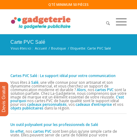
QTÉ MINIMUM 50 PIÈCES
Carte PVC Salé
Vous êtes ici :
Accueil
/
Boutique
/
Etiquette: Carte PVC Salé
Cartes PVC Salé : Le support idéal pour votre communication
Vous êtes à
Salé
, une ville connue pour son artisanat et son
dynamisme commercial, et vous cherchez un support de
Devis Gratuit
communication moderne et durable ?
Alors
, nos
cartes PVC
sont la
solution parfaite. Chez La-Gadgeterie, nous comprenons que votre
image de marque est un élément essentiel de votre réussite.
C’est
pourquoi
nos cartes PVC de haute qualité sont le support idéal
pour vos
cadeaux personnalisés
, vos
cadeaux d’entreprise
et vos
objets publicitaires
dans la région.
Un outil polyvalent pour les professionnels de Salé
En effet
, nos
cartes PVC
sont bien plus qu’une simple carte de
visite. Elles peuvent servir de carte de fidélité pour votre