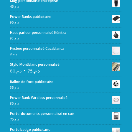
Mug personnalisé entreprise
45
د.م.
Power Banks publicitaire
95
د.م.
Haut parleur personnalisé Kénitra
90
د.م.
Frisbee personnalisé Casablanca
8
د.م.
Stylo Montblanc personnalisé
80
د.م.
75
د.م.
Ballon de foot publicitaire
35
د.م.
Power Bank Wireless personnalisé
85
د.م.
Porte-documents personnalisé en cuir
75
د.م.
Porte badge publicitaire