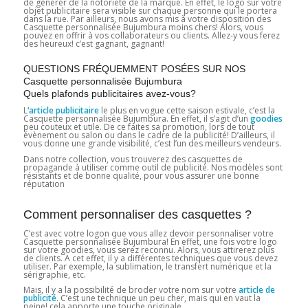
de générer de la notoriété de la marque. En effet, le logo sur votre
objet publicitaire sera visible sur chaque personne qui le portera
dans la rue. Par ailleurs, nous avons mis à votre disposition des
Casquette personnalisée Bujumbura moins chers! Alors, vous
pouvez en offrir à vos collaborateurs ou clients. Allez-y vous ferez
des heureux! c’est gagnant, gagnant!
QUESTIONS FRÉQUEMMENT POSÉES SUR NOS
Casquette personnalisée Bujumbura
Quels plafonds publicitaires avez-vous?
L
‘article publicitaire
le plus en vogue cette saison estivale, c’est la
Casquette personnalisée Bujumbura. En effet, il s’agit d’un
goodies
peu couteux et utile. De ce faites sa promotion, lors de tout
évènement ou salon ou dans le cadre de la publicité! D’ailleurs, il
vous donne une grande visibilité, c’est l’un des meilleurs vendeurs.
Dans notre collection, vous trouverez des casquettes de
propagande à utiliser comme outil de publicité. Nos modèles sont
résistants et de bonne qualité, pour vous assurer une bonne
réputation
Comment personnaliser des casquettes ?
C’est avec votre logon que vous allez devoir personnaliser votre
Casquette personnalisée Bujumbura! En effet, une fois votre logo
sur votre goodies, vous serez reconnu. Alors, vous attirerez plus
de clients. A cet effet, il y a différentes techniques que vous devez
utiliser. Par exemple, la sublimation, le transfert numérique et la
sérigraphie, etc.
Mais, il y a la possibilité de broder votre nom sur votre
article de
publicité
. C’est une technique un peu cher, mais qui en vaut la
peine! cela apporte une touche originale.