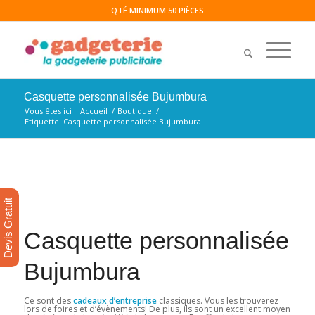
QTÉ MINIMUM 50 PIÈCES
Casquette personnalisée Bujumbura
Vous êtes ici :
Accueil
/
Boutique
/
Etiquette: Casquette personnalisée Bujumbura
Devis Gratuit
Casquette personnalisée
Bujumbura
Ce sont des
cadeaux d’entreprise
classiques. Vous les trouverez
lors de foires et d’évènements! De plus, ils sont un excellent moyen