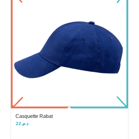
Casquette Rabat
22
د.م.