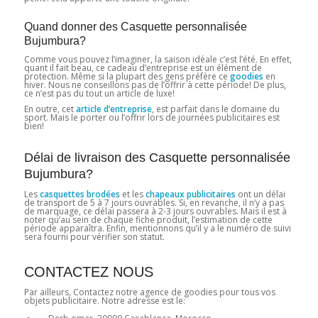
Quand donner des Casquette personnalisée
Bujumbura?
Comme vous pouvez l’imaginer, la saison idéale c’est l’été. En effet,
quant il fait beau, ce cadeau d’entreprise est un élément de
protection. Même si la plupart des gens préfère ce
goodies
en
hiver. Nous ne conseillons pas de l’offrir à cette période! De plus,
ce n’est pas du tout un article de luxe!
En outre, cet
article d’entreprise
, est parfait dans le domaine du
sport. Mais le porter ou l’offrir lors de journées publicitaires est
bien!
Délai de livraison des Casquette personnalisée
Bujumbura?
Les
casquettes brodées
et les
chapeaux publicitaires
ont un délai
de transport de 5 à 7 jours ouvrables. Si, en revanche, il n’y a pas
de marquage, ce délai passera à 2-3 jours ouvrables. Mais il est à
noter qu’au sein de chaque fiche produit, l’estimation de cette
période apparaîtra. Enfin, mentionnons qu’il y a le numéro de suivi
sera fourni pour vérifier son statut.
CONTACTEZ NOUS
Par ailleurs, Contactez notre agence de goodies pour tous vos
objets publicitaire. Notre adresse est le: