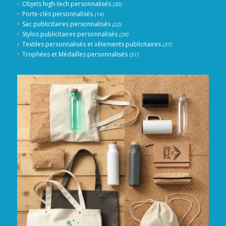
Objets high-tech personnalisés
(30)
Porte-clés personnalisés
(14)
Sac publicitaires personnalisés
(22)
Stylos publicitaires personnalisés
(28)
Textiles personnalisés et vêtements publicitaires
(37)
Trophées et Médailles personnalisés
(51)