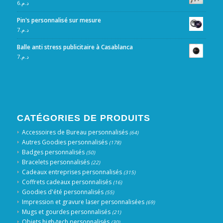
6
د.م.
Pin's personnalisé sur mesure
7
د.م.
Balle anti stress publicitaire à Casablanca
7
د.م.
CATÉGORIES DE PRODUITS
Accessoires de Bureau personnalisés
(64)
Autres Goodies personnalisés
(178)
Badges personnalisés
(50)
Bracelets personnalisés
(22)
Cadeaux entreprises personnalisés
(315)
Coffrets cadeaux personnalisés
(16)
Goodies d'été personnalisés
(55)
Impression et gravure laser personnalisées
(69)
Mugs et gourdes personnalisés
(21)
Objets high-tech personnalisés
(30)