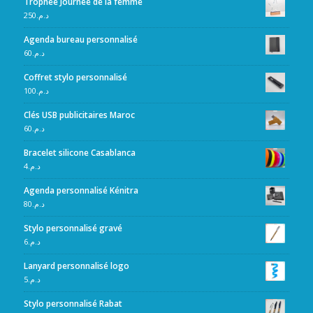
Trophée Journée de la femme
250
د.م.
Agenda bureau personnalisé
60
د.م.
Coffret stylo personnalisé
100
د.م.
Clés USB publicitaires Maroc
60
د.م.
Bracelet silicone Casablanca
4
د.م.
Agenda personnalisé Kénitra
80
د.م.
Stylo personnalisé gravé
6
د.م.
Lanyard personnalisé logo
5
د.م.
Stylo personnalisé Rabat