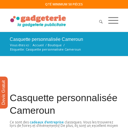
QTÉ MINIMUM 50 PIÈCES
Casquette personnalisée Cameroun
Vous êtes ici :
Accueil
/
Boutique
/
Etiquette: Casquette personnalisée Cameroun
Devis Gratuit
Casquette personnalisée
Cameroun
Ce sont des
cadeaux d’entreprise
classiques. Vous les trouverez
lors de foires et d’évènements! De plus, ils sont un excellent moyen