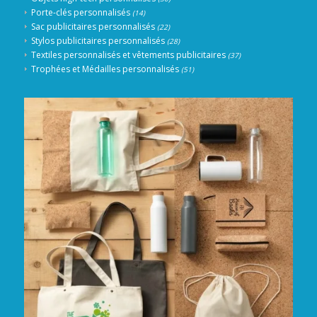
Porte-clés personnalisés
(14)
Sac publicitaires personnalisés
(22)
Stylos publicitaires personnalisés
(28)
Textiles personnalisés et vêtements publicitaires
(37)
Trophées et Médailles personnalisés
(51)