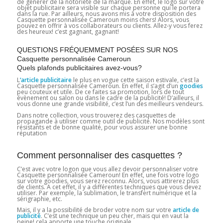
de générer de la notoriété de la marque. En effet, le logo sur votre
objet publicitaire sera visible sur chaque personne qui le portera
dans la rue. Par ailleurs, nous avons mis à votre disposition des
Casquette personnalisée Cameroun moins chers! Alors, vous
pouvez en offrir à vos collaborateurs ou clients. Allez-y vous ferez
des heureux! c’est gagnant, gagnant!
QUESTIONS FRÉQUEMMENT POSÉES SUR NOS
Casquette personnalisée Cameroun
Quels plafonds publicitaires avez-vous?
L
‘article publicitaire
le plus en vogue cette saison estivale, c’est la
Casquette personnalisée Cameroun. En effet, il s’agit d’un
goodies
peu couteux et utile. De ce faites sa promotion, lors de tout
évènement ou salon ou dans le cadre de la publicité! D’ailleurs, il
vous donne une grande visibilité, c’est l’un des meilleurs vendeurs.
Dans notre collection, vous trouverez des casquettes de
propagande à utiliser comme outil de publicité. Nos modèles sont
résistants et de bonne qualité, pour vous assurer une bonne
réputation
Comment personnaliser des casquettes ?
C’est avec votre logon que vous allez devoir personnaliser votre
Casquette personnalisée Cameroun! En effet, une fois votre logo
sur votre goodies, vous serez reconnu. Alors, vous attirerez plus
de clients. A cet effet, il y a différentes techniques que vous devez
utiliser. Par exemple, la sublimation, le transfert numérique et la
sérigraphie, etc.
Mais, il y a la possibilité de broder votre nom sur votre
article de
publicité
. C’est une technique un peu cher, mais qui en vaut la
peine! cela apporte une touche originale.