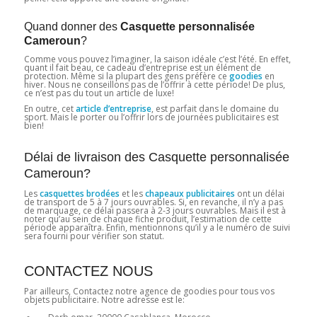
Quand donner des
Casquette personnalisée
Cameroun
?
Comme vous pouvez l’imaginer, la saison idéale c’est l’été. En effet,
quant il fait beau, ce cadeau d’entreprise est un élément de
protection. Même si la plupart des gens préfère ce
goodies
en
hiver. Nous ne conseillons pas de l’offrir à cette période! De plus,
ce n’est pas du tout un article de luxe!
En outre, cet
article d’entreprise
, est parfait dans le domaine du
sport. Mais le porter ou l’offrir lors de journées publicitaires est
bien!
Délai de livraison des Casquette personnalisée
Cameroun?
Les
casquettes brodées
et les
chapeaux publicitaires
ont un délai
de transport de 5 à 7 jours ouvrables. Si, en revanche, il n’y a pas
de marquage, ce délai passera à 2-3 jours ouvrables. Mais il est à
noter qu’au sein de chaque fiche produit, l’estimation de cette
période apparaîtra. Enfin, mentionnons qu’il y a le numéro de suivi
sera fourni pour vérifier son statut.
CONTACTEZ NOUS
Par ailleurs, Contactez notre agence de goodies pour tous vos
objets publicitaire. Notre adresse est le: