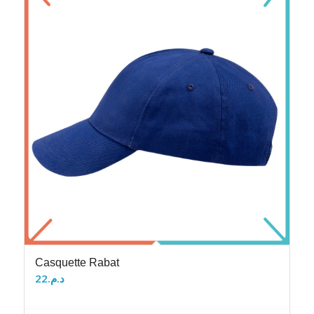
Casquette Rabat
22
د.م.