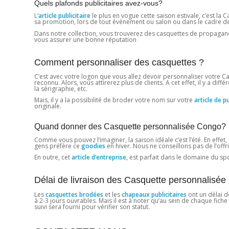
Quels plafonds publicitaires avez-vous?
L
‘article publicitaire
le plus en vogue cette saison estivale, c’est la 
sa promotion, lors de tout évènement ou salon ou dans le cadre de la 
Dans notre collection, vous trouverez des casquettes de propagande
vous assurer une bonne réputation
Comment personnaliser des casquettes ?
C’est avec votre logon que vous allez devoir personnaliser votre C
reconnu. Alors, vous attirerez plus de clients. A cet effet, il y a di
la sérigraphie, etc.
Mais, il y a la possibilité de broder votre nom sur votre
article de pu
originale.
Quand donner des Casquette personnalisée Congo?
Comme vous pouvez l’imaginer, la saison idéale c’est l’été. En effet
gens préfère ce
goodies
en hiver. Nous ne conseillons pas de l’offri
En outre, cet
article d’entreprise
, est parfait dans le domaine du spor
Délai de livraison des Casquette personnalisé
Les
casquettes brodées
et les
chapeaux publicitaires
ont un délai d
à 2-3 jours ouvrables. Mais il est à noter qu’au sein de chaque fich
suivi sera fourni pour vérifier son statut.