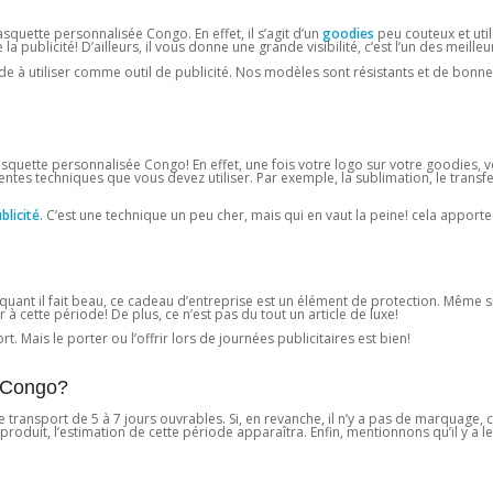
Casquette personnalisée Congo. En effet, il s’agit d’un
goodies
peu couteux et util
publicité! D’ailleurs, il vous donne une grande visibilité, c’est l’un des meille
 à utiliser comme outil de publicité. Nos modèles sont résistants et de bonne
asquette personnalisée Congo! En effet, une fois votre logo sur votre goodies, 
fférentes techniques que vous devez utiliser. Par exemple, la sublimation, le trans
blicité
. C’est une technique un peu cher, mais qui en vaut la peine! cela apport
, quant il fait beau, ce cadeau d’entreprise est un élément de protection. Même s
r à cette période! De plus, ce n’est pas du tout un article de luxe!
t. Mais le porter ou l’offrir lors de journées publicitaires est bien!
e Congo?
e transport de 5 à 7 jours ouvrables. Si, en revanche, il n’y a pas de marquage, 
e produit, l’estimation de cette période apparaîtra. Enfin, mentionnons qu’il y a 