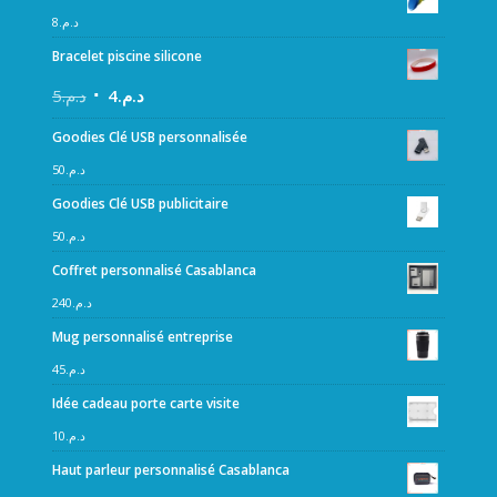
8
د.م.
Bracelet piscine silicone
5
د.م.
4
د.م.
Goodies Clé USB personnalisée
50
د.م.
Goodies Clé USB publicitaire
50
د.م.
Coffret personnalisé Casablanca
240
د.م.
Mug personnalisé entreprise
45
د.م.
Idée cadeau porte carte visite
10
د.م.
Haut parleur personnalisé Casablanca