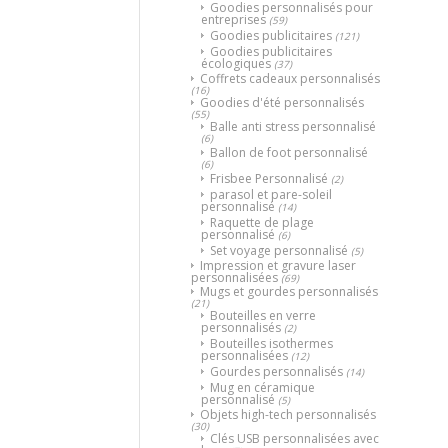
Goodies personnalisés pour
entreprises
(59)
Goodies publicitaires
(121)
Goodies publicitaires
écologiques
(37)
Coffrets cadeaux personnalisés
(16)
Goodies d'été personnalisés
(55)
Balle anti stress personnalisé
(6)
Ballon de foot personnalisé
(6)
Frisbee Personnalisé
(2)
parasol et pare-soleil
personnalisé
(14)
Raquette de plage
personnalisé
(6)
Set voyage personnalisé
(5)
Impression et gravure laser
personnalisées
(69)
Mugs et gourdes personnalisés
(21)
Bouteilles en verre
personnalisés
(2)
Bouteilles isothermes
personnalisées
(12)
Gourdes personnalisés
(14)
Mug en céramique
personnalisé
(5)
Objets high-tech personnalisés
(30)
Clés USB personnalisées avec