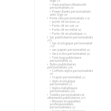
logo
(7)
Haut-parleurs Bluetooth
personnalisés
(9)
Power Banks personnalisés
avec logo
(8)
Porte-clés personnalisés
(14)
porte clé en bois
(4)
Porte clé en cuir
(4)
Porte clé en métal
(6)
Porte clé en plastique
(1)
Sac publicitaires personnalisés
(22)
Sac écologique personnalisé
(10)
sac papier personnalisé
(6)
Sacs à dos personnalisé
(6)
Tote bag publicitaire
personnalisé
(6)
Stylos publicitaires
personnalisés
(28)
Coffrets stylos personnalisés
(4)
Crayon personnalisé
(2)
stylo écologique
personnalisé
(2)
Stylos métalliques
personnalisés
(20)
Textiles personnalisés et
vêtements publicitaires
(37)
Blouses et jaquettes
professionnelles
personnalisées
(3)