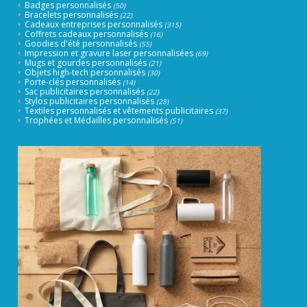
Badges personnalisés
(50)
Bracelets personnalisés
(22)
Cadeaux entreprises personnalisés
(315)
Coffrets cadeaux personnalisés
(16)
Goodies d'été personnalisés
(55)
Impression et gravure laser personnalisées
(69)
Mugs et gourdes personnalisés
(21)
Objets high-tech personnalisés
(30)
Porte-clés personnalisés
(14)
Sac publicitaires personnalisés
(22)
Stylos publicitaires personnalisés
(28)
Textiles personnalisés et vêtements publicitaires
(37)
Trophées et Médailles personnalisés
(51)