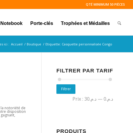
QTÉ MINIMUM 50 PIÈCES
Notebook
Porte-clés
Trophées et Médailles
s ici :
Accueil
/
Boutique
/
Etiquette: Casquette personnalisée Congo
FILTRER PAR TARIF
Filtrer
Prix :
د.م.30
—
د.م.0
 la notoriété de
otre disposition
 gagnant,
PRODUITS