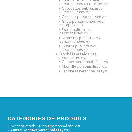
Casquettes et chapeaux
personnalisés entreprises
(7)
Casquettes publicitaires
personnalisées
(5)
Chemise personnalisée
(1)
Gilets personnalisés pour
entreprises
(9)
Polo publicitaires
personnalisés
(6)
serviettes publicitaires
personnalisées
(5)
T-shirts publicitaires
personnalisés
(3)
Trophées et Médailles
personnalisés
(51)
Coupes personnalisées
(10)
Médaille personnalisée
(13)
Trophées Personnalisés
(4)
CATÉGORIES DE PRODUITS
Accessoires de Bureau personnalisés
(64)
Autres Goodies personnalisés
(178)