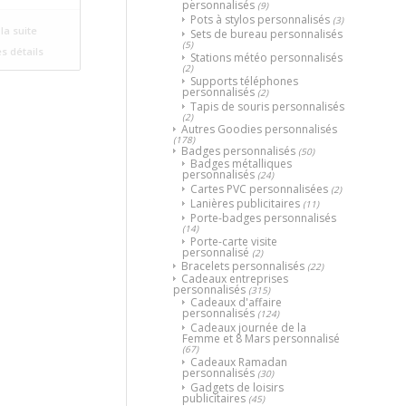
personnalisés
(9)
Pots à stylos personnalisés
(3)
la suite
Sets de bureau personnalisés
(5)
es détails
Stations météo personnalisés
(2)
Supports téléphones
personnalisés
(2)
Tapis de souris personnalisés
(2)
Autres Goodies personnalisés
(178)
Badges personnalisés
(50)
Badges métalliques
personnalisés
(24)
Cartes PVC personnalisées
(2)
Lanières publicitaires
(11)
Porte-badges personnalisés
(14)
Porte-carte visite
personnalisé
(2)
Bracelets personnalisés
(22)
Cadeaux entreprises
personnalisés
(315)
Cadeaux d'affaire
personnalisés
(124)
Cadeaux journée de la
Femme et 8 Mars personnalisé
(67)
Cadeaux Ramadan
personnalisés
(30)
Gadgets de loisirs
publicitaires
(45)