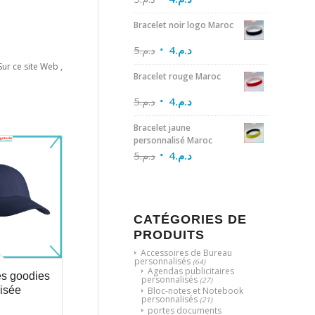
Bracelet noir logo Maroc
5
د.م.
4
د.م.
Sur ce site Web ,
Bracelet rouge Maroc
5
د.م.
4
د.م.
Bracelet jaune
personnalisé Maroc
5
د.م.
4
د.م.
CATÉGORIES DE
PRODUITS
Accessoires de Bureau
personnalisés
(64)
Agendas publicitaires
s goodies
personnalisés
(27)
isée
Bloc-notes et Notebook
personnalisés
(21)
portes documents