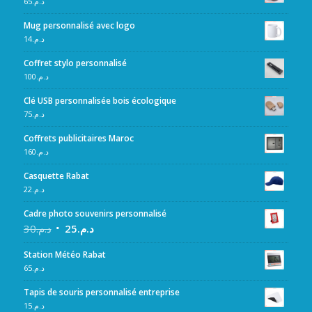
65
د.م.
Mug personnalisé avec logo
14
د.م.
Coffret stylo personnalisé
100
د.م.
Clé USB personnalisée bois écologique
75
د.م.
Coffrets publicitaires Maroc
160
د.م.
Casquette Rabat
22
د.م.
Cadre photo souvenirs personnalisé
30
د.م.
25
د.م.
Station Météo Rabat
65
د.م.
Tapis de souris personnalisé entreprise
15
د.م.