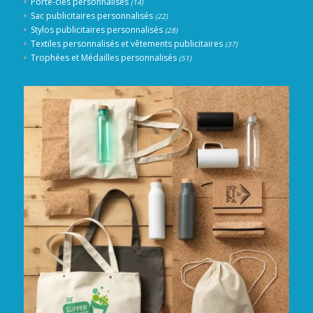
Porte-clés personnalisés
(14)
Sac publicitaires personnalisés
(22)
Stylos publicitaires personnalisés
(28)
Textiles personnalisés et vêtements publicitaires
(37)
Trophées et Médailles personnalisés
(51)