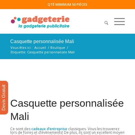
QTÉ MINIMUM 50 PIÈCES
Casquette personnalisée Mali
Vous êtes ici :
Accueil
/
Boutique
/
Etiquette: Casquette personnalisée Mali
Devis Gratuit
Casquette personnalisée
Mali
Ce sont des
cadeaux d’entreprise
classiques. Vous les trouverez
lors de foires et d’évènements! De plus, ils sont un excellent moyen