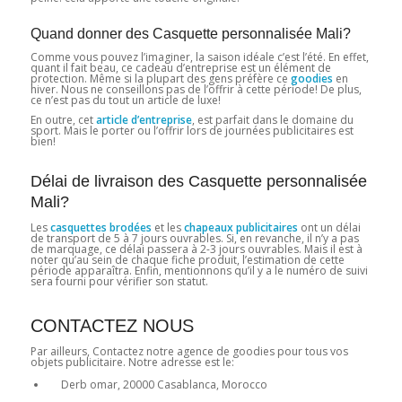
Quand donner des Casquette personnalisée Mali?
Comme vous pouvez l’imaginer, la saison idéale c’est l’été. En effet,
quant il fait beau, ce cadeau d’entreprise est un élément de
protection. Même si la plupart des gens préfère ce
goodies
en
hiver. Nous ne conseillons pas de l’offrir à cette période! De plus,
ce n’est pas du tout un article de luxe!
En outre, cet
article d’entreprise
, est parfait dans le domaine du
sport. Mais le porter ou l’offrir lors de journées publicitaires est
bien!
Délai de livraison des Casquette personnalisée
Mali?
Les
casquettes brodées
et les
chapeaux publicitaires
ont un délai
de transport de 5 à 7 jours ouvrables. Si, en revanche, il n’y a pas
de marquage, ce délai passera à 2-3 jours ouvrables. Mais il est à
noter qu’au sein de chaque fiche produit, l’estimation de cette
période apparaîtra. Enfin, mentionnons qu’il y a le numéro de suivi
sera fourni pour vérifier son statut.
CONTACTEZ NOUS
Par ailleurs, Contactez notre agence de goodies pour tous vos
objets publicitaire. Notre adresse est le:
Derb omar, 20000 Casablanca, Morocco