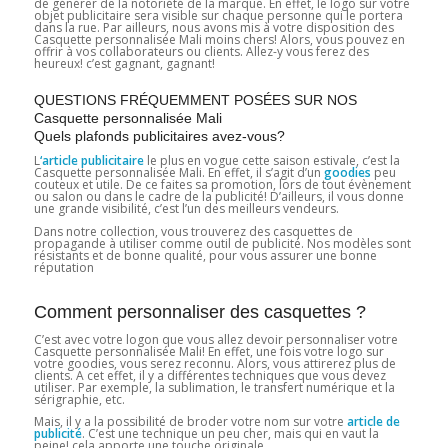
de générer de la notoriété de la marque. En effet, le logo sur votre
objet publicitaire sera visible sur chaque personne qui le portera
dans la rue. Par ailleurs, nous avons mis à votre disposition des
Casquette personnalisée Mali moins chers! Alors, vous pouvez en
offrir à vos collaborateurs ou clients. Allez-y vous ferez des
heureux! c’est gagnant, gagnant!
QUESTIONS FRÉQUEMMENT POSÉES SUR NOS
Casquette personnalisée Mali
Quels plafonds publicitaires avez-vous?
L
‘article publicitaire
le plus en vogue cette saison estivale, c’est la
Casquette personnalisée Mali. En effet, il s’agit d’un
goodies
peu
couteux et utile. De ce faites sa promotion, lors de tout évènement
ou salon ou dans le cadre de la publicité! D’ailleurs, il vous donne
une grande visibilité, c’est l’un des meilleurs vendeurs.
Dans notre collection, vous trouverez des casquettes de
propagande à utiliser comme outil de publicité. Nos modèles sont
résistants et de bonne qualité, pour vous assurer une bonne
réputation
Comment personnaliser des casquettes ?
C’est avec votre logon que vous allez devoir personnaliser votre
Casquette personnalisée Mali! En effet, une fois votre logo sur
votre goodies, vous serez reconnu. Alors, vous attirerez plus de
clients. A cet effet, il y a différentes techniques que vous devez
utiliser. Par exemple, la sublimation, le transfert numérique et la
sérigraphie, etc.
Mais, il y a la possibilité de broder votre nom sur votre
article de
publicité
. C’est une technique un peu cher, mais qui en vaut la
peine! cela apporte une touche originale.