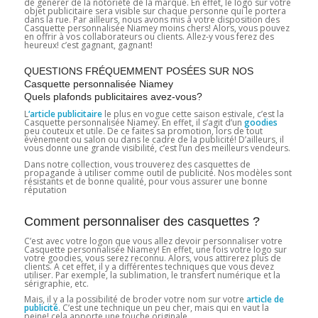
de générer de la notoriété de la marque. En effet, le logo sur votre
objet publicitaire sera visible sur chaque personne qui le portera
dans la rue. Par ailleurs, nous avons mis à votre disposition des
Casquette personnalisée Niamey moins chers! Alors, vous pouvez
en offrir à vos collaborateurs ou clients. Allez-y vous ferez des
heureux! c’est gagnant, gagnant!
QUESTIONS FRÉQUEMMENT POSÉES SUR NOS
Casquette personnalisée Niamey
Quels plafonds publicitaires avez-vous?
L
‘article publicitaire
le plus en vogue cette saison estivale, c’est la
Casquette personnalisée Niamey. En effet, il s’agit d’un
goodies
peu couteux et utile. De ce faites sa promotion, lors de tout
évènement ou salon ou dans le cadre de la publicité! D’ailleurs, il
vous donne une grande visibilité, c’est l’un des meilleurs vendeurs.
Dans notre collection, vous trouverez des casquettes de
propagande à utiliser comme outil de publicité. Nos modèles sont
résistants et de bonne qualité, pour vous assurer une bonne
réputation
Comment personnaliser des casquettes ?
C’est avec votre logon que vous allez devoir personnaliser votre
Casquette personnalisée Niamey! En effet, une fois votre logo sur
votre goodies, vous serez reconnu. Alors, vous attirerez plus de
clients. A cet effet, il y a différentes techniques que vous devez
utiliser. Par exemple, la sublimation, le transfert numérique et la
sérigraphie, etc.
Mais, il y a la possibilité de broder votre nom sur votre
article de
publicité
. C’est une technique un peu cher, mais qui en vaut la
peine! cela apporte une touche originale.