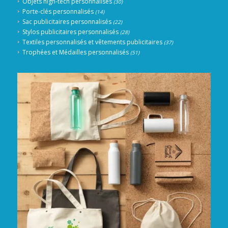
Objets high-tech personnalisés
(30)
Porte-clés personnalisés
(14)
Sac publicitaires personnalisés
(22)
Stylos publicitaires personnalisés
(28)
Textiles personnalisés et vêtements publicitaires
(37)
Trophées et Médailles personnalisés
(51)