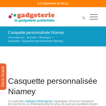
QTÉ MINIMUM 50 PIÈCES
Casquette personnalisée Niamey
Vous êtes ici :
Accueil
/
Boutique
/
Etiquette: Casquette personnalisée Niamey
Devis Gratuit
Casquette personnalisée
Niamey
Ce sont des
cadeaux d’entreprise
classiques. Vous les trouverez
lors de foires et d’évènements! De plus, ils sont un excellent moyen