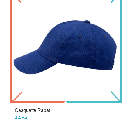
Casquette Rabat
22
د.م.