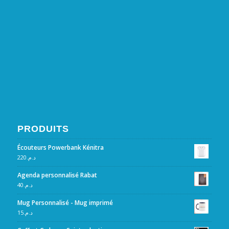
PRODUITS
Écouteurs Powerbank Kénitra
220
د.م.
Agenda personnalisé Rabat
40
د.م.
Mug Personnalisé - Mug imprimé
15
د.م.