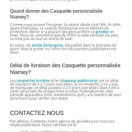
Quand donner des Casquette personnalisée
Niamey?
Comme vous pouvez l’imaginer, la saison idéale c’est l’été. En effet,
quant il fait beau, ce cadeau d’entreprise est un élément de
protection. Même si la plupart des gens préfère ce
goodies
en
hiver. Nous ne conseillons pas de l’offrir à cette période! De plus,
ce n’est pas du tout un article de luxe!
En outre, cet
article d’entreprise
, est parfait dans le domaine du
sport. Mais le porter ou l’offrir lors de journées publicitaires est
bien!
Délai de livraison des Casquette personnalisée
Niamey?
Les
casquettes brodées
et les
chapeaux publicitaires
ont un délai
de transport de 5 à 7 jours ouvrables. Si, en revanche, il n’y a pas
de marquage, ce délai passera à 2-3 jours ouvrables. Mais il est à
noter qu’au sein de chaque fiche produit, l’estimation de cette
période apparaîtra. Enfin, mentionnons qu’il y a le numéro de suivi
sera fourni pour vérifier son statut.
CONTACTEZ NOUS
Par ailleurs, Contactez notre agence de goodies pour tous vos
objets publicitaire. Notre adresse est le: