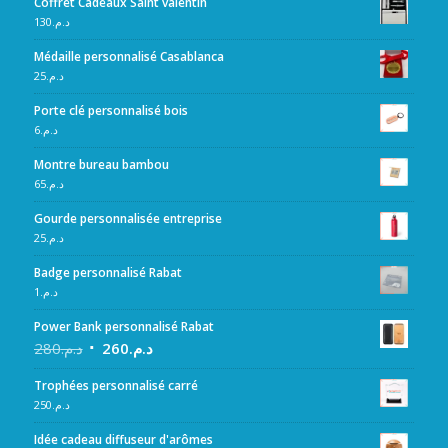
Coffret Cadeaux Saint valentin
130
د.م.
Médaille personnalisé Casablanca
25
د.م.
Porte clé personnalisé bois
6
د.م.
Montre bureau bambou
65
د.م.
Gourde personnalisée entreprise
25
د.م.
Badge personnalisé Rabat
1
د.م.
Power Bank personnalisé Rabat
280
د.م.
260
د.م.
Trophées personnalisé carré
250
د.م.
Idée cadeau diffuseur d'arômes