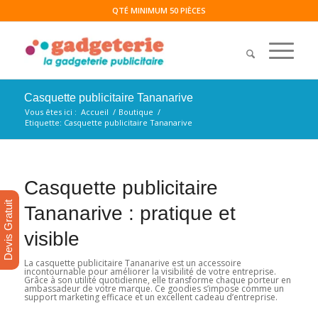
QTÉ MINIMUM 50 PIÈCES
Casquette publicitaire Tananarive
Vous êtes ici :
Accueil
/
Boutique
/
Etiquette: Casquette publicitaire Tananarive
Casquette publicitaire
Devis Gratuit
Tananarive : pratique et
visible
La casquette publicitaire Tananarive est un accessoire
incontournable pour améliorer la visibilité de votre entreprise.
Grâce à son utilité quotidienne, elle transforme chaque porteur en
ambassadeur de votre marque. Ce goodies s’impose comme un
support marketing efficace et un excellent cadeau d’entreprise.