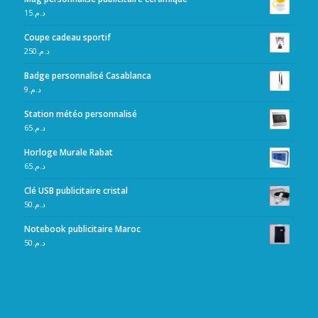
15
د.م.
Coupe cadeau sportif
250
د.م.
Badge personnalisé Casablanca
9
د.م.
Station météo personnalisé
65
د.م.
Horloge Murale Rabat
65
د.م.
Clé USB publicitaire cristal
50
د.م.
Notebook publicitaire Maroc
50
د.م.