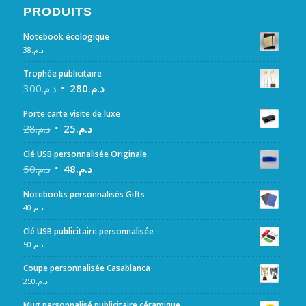
PRODUITS
Notebook écologique
38
د.م.
Trophée publicitaire
300
د.م.
280
د.م.
Porte carte visite de luxe
28
د.م.
25
د.م.
Clé USB personnalisée Originale
50
د.م.
48
د.م.
Notebooks personnalisés Gifts
40
د.م.
Clé USB publicitaire personnalisée
50
د.م.
Coupe personnalisée Casablanca
250
د.م.
Mug personnalisé publicitaire céramique