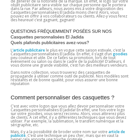
de générer de la notoriété de la marque. En effet, le logo sur votre
objet publicitaire sera visible sur chaque personne qui le portera
dans la rue. Par ailleurs, nous avons mis à votre disposition des
Casquettes personnalisées El Jadida moins chers! Alors, vous
pouvez en offrir à vos collaborateurs ou clients. Allez-y vous ferez
des heureux! c’est gagnant, gagnant!
QUESTIONS FRÉQUEMMENT POSÉES SUR NOS
Casquettes personnalisées El Jadida
Quels plafonds publicitaires avez-vous?
L
‘article publicitaire
le plus en vogue cette saison estivale, c’est la
Casquettes personnalisées El Jadida. En effet, il s’agit d’un
goodies
peu couteux et utile. De ce faites sa promotion, lors de tout
évènement ou salon ou dans le cadre de la publicité! D’ailleurs, il
vous donne une grande visibilité, c’est l’un des meilleurs vendeurs.
Dans notre collection, vous trouverez des casquettes de
propagande à utiliser comme outil de publicité. Nos modèles sont
résistants et de bonne qualité, pour vous assurer une bonne
réputation
Comment personnaliser des casquettes ?
C’est avec votre logon que vous allez devoir personnaliser votre
Casquettes personnalisées El Jadida! En effet, une fois votre logo
sur votre goodies, vous serez reconnu. Alors, vous attirerez plus
de clients. A cet effet, il y a différentes techniques que vous devez
utiliser. Par exemple, la sublimation, le transfert numérique et la
sérigraphie, etc.
Mais, il y a la possibilité de broder votre nom sur votre
article de
publicité
. C’est une technique un peu cher, mais qui en vaut la
peine! cela apporte une touche originale.