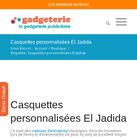
QTÉ MINIMUM 50 PIÈCES
Casquettes personnalisées El Jadida
Vous êtes ici :
Accueil
/
Boutique
/
Etiquette: Casquettes personnalisées El Jadida
Devis Gratuit
Casquettes
personnalisées El Jadida
Ce sont des
cadeaux d’entreprise
classiques. Vous les trouverez
lors de foires et d’évènements! De plus, ils sont un excellent moyen