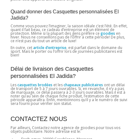
Quand donner des Casquettes personnalisées El
Jadida?
Comme vous pouvez l’imaginer, la saison idéale c’est l’été. En effet,
quant il fait beau, ce cadeau d’entreprise est un élément de
protection. Même si la plupart des gens préfère ce
goodies
en
hiver. Nous ne conseillons pas de l’offrir à cette période! De plus,
ce n’est pas du tout un article de luxe!
En outre, cet
article d’entreprise
, est parfait dans le domaine du
sport. Mais le porter ou l’offrir lors de journées publicitaires est
bien!
Délai de livraison des Casquettes
personnalisées El Jadida?
Les
casquettes brodées
et les
chapeaux publicitaires
ont un délai
de transport de 5 à 7 jours ouvrables. Si, en revanche, il n’y a pas
de marquage, ce délai passera à 2-3 jours ouvrables. Mais il est à
noter qu’au sein de chaque fiche produit, l’estimation de cette
période apparaîtra. Enfin, mentionnons qu’il y a le numéro de suivi
sera fourni pour vérifier son statut.
CONTACTEZ NOUS
Par ailleurs, Contactez notre agence de goodies pour tous vos
objets publicitaire. Notre adresse est le: