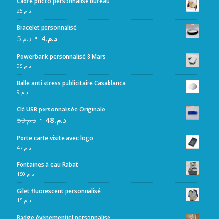
Cadre photo personnalisé bureau
25
د.م.
Bracelet personnalisé
5
د.م.
4
د.م.
Powerbank personnalisé 8 Mars
95
د.م.
Balle anti stress publicitaire Casablanca
9
د.م.
Clé USB personnalisée Originale
50
د.م.
48
د.م.
Porte carte visite avec logo
47
د.م.
Fontaines à eau Rabat
150
د.م.
Gilet fluorescent personnalisé
15
د.م.
Badge évènementiel personnalise