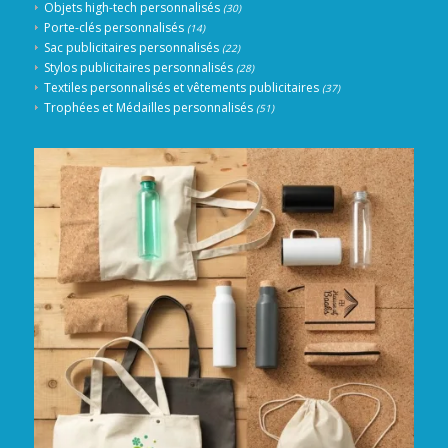
Objets high-tech personnalisés
(30)
Porte-clés personnalisés
(14)
Sac publicitaires personnalisés
(22)
Stylos publicitaires personnalisés
(28)
Textiles personnalisés et vêtements publicitaires
(37)
Trophées et Médailles personnalisés
(51)