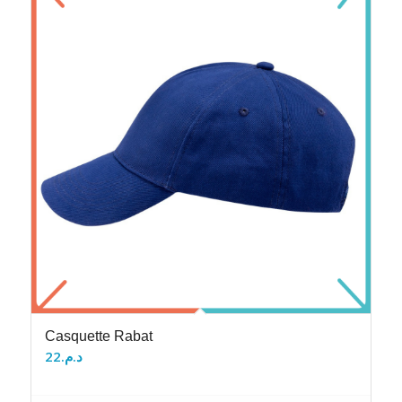
Casquette Rabat
22
د.م.