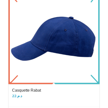
Casquette Rabat
22
د.م.