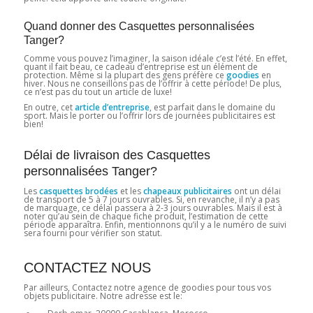
Quand donner des Casquettes personnalisées
Tanger?
Comme vous pouvez l’imaginer, la saison idéale c’est l’été. En effet,
quant il fait beau, ce cadeau d’entreprise est un élément de
protection. Même si la plupart des gens préfère ce
goodies
en
hiver. Nous ne conseillons pas de l’offrir à cette période! De plus,
ce n’est pas du tout un article de luxe!
En outre, cet
article d’entreprise
, est parfait dans le domaine du
sport. Mais le porter ou l’offrir lors de journées publicitaires est
bien!
Délai de livraison des Casquettes
personnalisées Tanger?
Les
casquettes brodées
et les
chapeaux publicitaires
ont un délai
de transport de 5 à 7 jours ouvrables. Si, en revanche, il n’y a pas
de marquage, ce délai passera à 2-3 jours ouvrables. Mais il est à
noter qu’au sein de chaque fiche produit, l’estimation de cette
période apparaîtra. Enfin, mentionnons qu’il y a le numéro de suivi
sera fourni pour vérifier son statut.
CONTACTEZ NOUS
Par ailleurs, Contactez notre agence de goodies pour tous vos
objets publicitaire. Notre adresse est le: