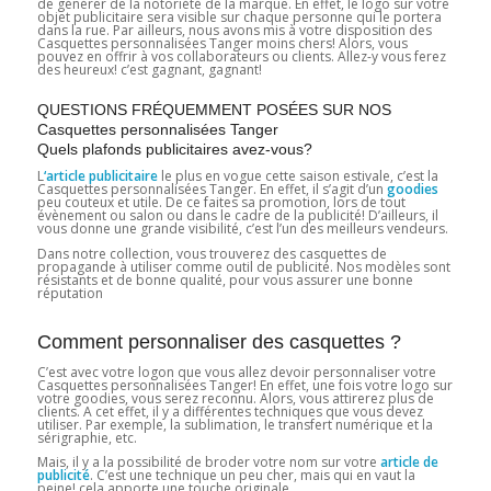
de générer de la notoriété de la marque. En effet, le logo sur votre
objet publicitaire sera visible sur chaque personne qui le portera
dans la rue. Par ailleurs, nous avons mis à votre disposition des
Casquettes personnalisées Tanger moins chers! Alors, vous
pouvez en offrir à vos collaborateurs ou clients. Allez-y vous ferez
des heureux! c’est gagnant, gagnant!
QUESTIONS FRÉQUEMMENT POSÉES SUR NOS
Casquettes personnalisées Tanger
Quels plafonds publicitaires avez-vous?
L
‘article publicitaire
le plus en vogue cette saison estivale, c’est la
Casquettes personnalisées Tanger. En effet, il s’agit d’un
goodies
peu couteux et utile. De ce faites sa promotion, lors de tout
évènement ou salon ou dans le cadre de la publicité! D’ailleurs, il
vous donne une grande visibilité, c’est l’un des meilleurs vendeurs.
Dans notre collection, vous trouverez des casquettes de
propagande à utiliser comme outil de publicité. Nos modèles sont
résistants et de bonne qualité, pour vous assurer une bonne
réputation
Comment personnaliser des casquettes ?
C’est avec votre logon que vous allez devoir personnaliser votre
Casquettes personnalisées Tanger! En effet, une fois votre logo sur
votre goodies, vous serez reconnu. Alors, vous attirerez plus de
clients. A cet effet, il y a différentes techniques que vous devez
utiliser. Par exemple, la sublimation, le transfert numérique et la
sérigraphie, etc.
Mais, il y a la possibilité de broder votre nom sur votre
article de
publicité
. C’est une technique un peu cher, mais qui en vaut la
peine! cela apporte une touche originale.