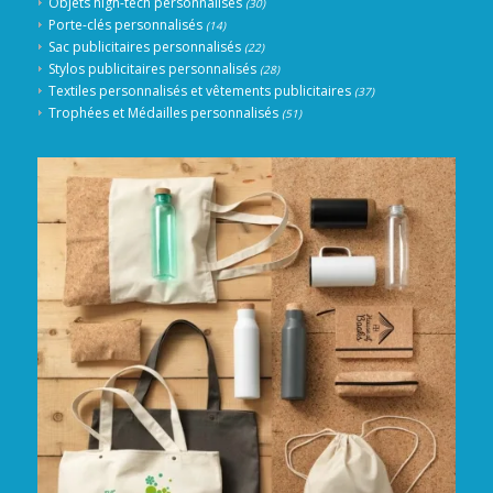
Objets high-tech personnalisés
(30)
Porte-clés personnalisés
(14)
Sac publicitaires personnalisés
(22)
Stylos publicitaires personnalisés
(28)
Textiles personnalisés et vêtements publicitaires
(37)
Trophées et Médailles personnalisés
(51)