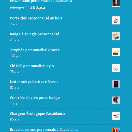
Power Bank personnalisé Casablanca
265
د.م.
260
د.م.
Porte clés personnalisé en bois
9
د.م.
Badge à épingle personnalisé
20
د.م.
Trophée personnalisé Gravée
170
د.م.
Clé USB personnalisé stylo
75
د.م.
Notebook publicitaire Maroc
50
د.م.
Contrôle d'accès porte badge
1
د.م.
Chargeur Écologique Casablanca
95
د.م.
Bracelet piscine personnalisé Casablanca