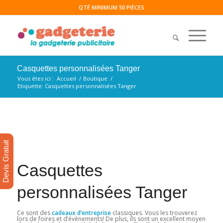
QTÉ MINIMUM 50 PIÈCES
Casquettes personnalisées Tanger
Vous êtes ici :
Accueil
/
Boutique
/
Etiquette: Casquettes personnalisées Tanger
Devis Gratuit
Casquettes
personnalisées Tanger
Ce sont des
cadeaux d’entreprise
classiques. Vous les trouverez
lors de foires et d’évènements! De plus, ils sont un excellent moyen