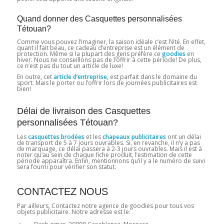
Quand donner des Casquettes personnalisées
Tétouan?
Comme vous pouvez l’imaginer, la saison idéale c’est l’été. En effet,
quant il fait beau, ce cadeau d’entreprise est un élément de
protection. Même si la plupart des gens préfère ce
goodies
en
hiver. Nous ne conseillons pas de l’offrir à cette période! De plus,
ce n’est pas du tout un article de luxe!
En outre, cet
article d’entreprise
, est parfait dans le domaine du
sport. Mais le porter ou l’offrir lors de journées publicitaires est
bien!
Délai de livraison des Casquettes
personnalisées Tétouan?
Les
casquettes brodées
et les
chapeaux publicitaires
ont un délai
de transport de 5 à 7 jours ouvrables. Si, en revanche, il n’y a pas
de marquage, ce délai passera à 2-3 jours ouvrables. Mais il est à
noter qu’au sein de chaque fiche produit, l’estimation de cette
période apparaîtra. Enfin, mentionnons qu’il y a le numéro de suivi
sera fourni pour vérifier son statut.
CONTACTEZ NOUS
Par ailleurs, Contactez notre agence de goodies pour tous vos
objets publicitaire. Notre adresse est le: