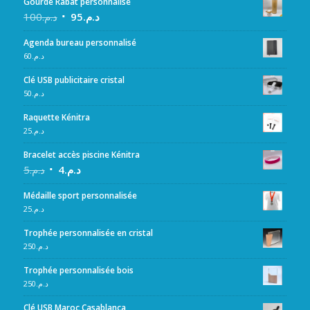
Gourde Rabat personnalisé
100
د.م.
95
د.م.
Agenda bureau personnalisé
60
د.م.
Clé USB publicitaire cristal
50
د.م.
Raquette Kénitra
25
د.م.
Bracelet accès piscine Kénitra
5
د.م.
4
د.م.
Médaille sport personnalisée
25
د.م.
Trophée personnalisée en cristal
250
د.م.
Trophée personnalisée bois
250
د.م.
Clé USB Maroc Casablanca