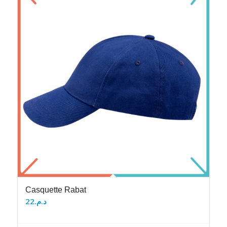
Casquette Rabat
22
د.م.