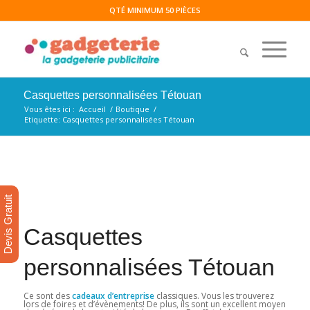
QTÉ MINIMUM 50 PIÈCES
Casquettes personnalisées Tétouan
Vous êtes ici :
Accueil
/
Boutique
/
Etiquette: Casquettes personnalisées Tétouan
Devis Gratuit
Casquettes
personnalisées Tétouan
Ce sont des
cadeaux d’entreprise
classiques. Vous les trouverez
lors de foires et d’évènements! De plus, ils sont un excellent moyen