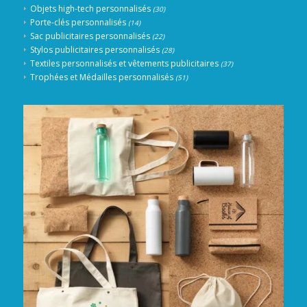
Objets high-tech personnalisés
(30)
Porte-clés personnalisés
(14)
Sac publicitaires personnalisés
(22)
Stylos publicitaires personnalisés
(28)
Textiles personnalisés et vêtements publicitaires
(37)
Trophées et Médailles personnalisés
(51)