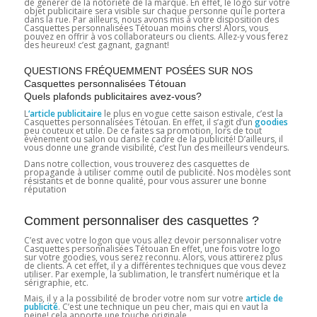
de générer de la notoriété de la marque. En effet, le logo sur votre
objet publicitaire sera visible sur chaque personne qui le portera
dans la rue. Par ailleurs, nous avons mis à votre disposition des
Casquettes personnalisées Tétouan moins chers! Alors, vous
pouvez en offrir à vos collaborateurs ou clients. Allez-y vous ferez
des heureux! c’est gagnant, gagnant!
QUESTIONS FRÉQUEMMENT POSÉES SUR NOS
Casquettes personnalisées Tétouan
Quels plafonds publicitaires avez-vous?
L
‘article publicitaire
le plus en vogue cette saison estivale, c’est la
Casquettes personnalisées Tétouan. En effet, il s’agit d’un
goodies
peu couteux et utile. De ce faites sa promotion, lors de tout
évènement ou salon ou dans le cadre de la publicité! D’ailleurs, il
vous donne une grande visibilité, c’est l’un des meilleurs vendeurs.
Dans notre collection, vous trouverez des casquettes de
propagande à utiliser comme outil de publicité. Nos modèles sont
résistants et de bonne qualité, pour vous assurer une bonne
réputation
Comment personnaliser des casquettes ?
C’est avec votre logon que vous allez devoir personnaliser votre
Casquettes personnalisées Tétouan En effet, une fois votre logo
sur votre goodies, vous serez reconnu. Alors, vous attirerez plus
de clients. A cet effet, il y a différentes techniques que vous devez
utiliser. Par exemple, la sublimation, le transfert numérique et la
sérigraphie, etc.
Mais, il y a la possibilité de broder votre nom sur votre
article de
publicité
. C’est une technique un peu cher, mais qui en vaut la
peine! cela apporte une touche originale.