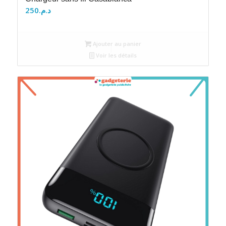
250
د.م.
Ajouter au panier
Voir les détails