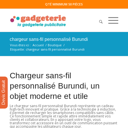
QTÉ MINIMUM 50 PIÈCES
chargeur sans-fil personnalisé Burundi
Vous êtes ici :
Accueil
/
Boutique
/
Etiquette: chargeur sans-fil personnalisé Burundi
Chargeur sans-fil
Devis Gratuit
personnalisé Burundi, un
objet moderne et utile
Le chargeur sans-fil personnalisé Burundi représente un cadeau
high-tech innovant et pratique. Grâce à la technologie à induction,
il permet de recharger les smartphones compatibles sans câble.
Ce fonctionnement simple et rapide attire immédiatement vos
clients et collaborateurs. En y apposant votre logo, vous
transformez cet accessoire en un outil de communication puissant
qui accompagne les utilisateurs chaque jour.