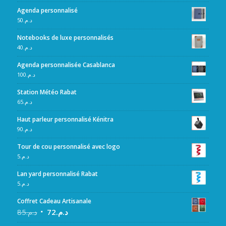
Agenda personnalisé
50
د.م.
Notebooks de luxe personnalisés
40
د.م.
Agenda personnalisée Casablanca
100
د.م.
Station Météo Rabat
65
د.م.
Haut parleur personnalisé Kénitra
90
د.م.
Tour de cou personnalisé avec logo
5
د.م.
Lan yard personnalisé Rabat
5
د.م.
Coffret Cadeau Artisanale
85
د.م.
72
د.م.