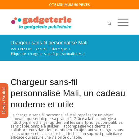
QTÉ MINIMUM 50 PIÈCES
chargeur sans-fil personnalisé Mali
Vous êtes ici :
Accueil
/
Boutique
/
Etiquette: chargeur sans-fil personnalisé Mali
Chargeur sans-fil
Devis Gratuit
personnalisé Mali, un cadeau
moderne et utile
Le chargeur sans-fil personnalisé Mali représente un objet
innovant qui séduit par sa praticité. Grâce à la technologie à
induction, il recharge rapidement les smartphones compatibles
sans câble. Simple à utiliser, il accompagne vos clients et
collaborateurs dans leur quotidien. En ajoutant votre logo, vous
transformez cet accessoire high-tech en un support publicitaire
efficace qui assure une visibilité durable.