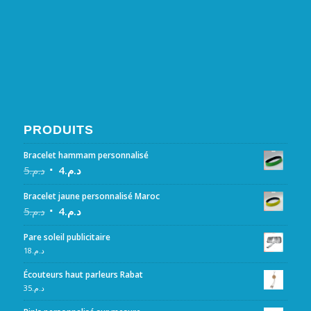
PRODUITS
Bracelet hammam personnalisé
5
د.م.
4
د.م.
Bracelet jaune personnalisé Maroc
5
د.م.
4
د.م.
Pare soleil publicitaire
18
د.م.
Écouteurs haut parleurs Rabat
35
د.م.