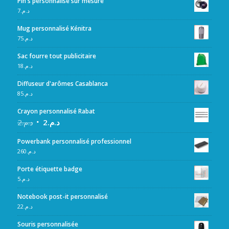
Pin's personnalisé sur mesure
7
د.م.
Mug personnalisé Kénitra
75
د.م.
Sac fourre tout publicitaire
18
د.م.
Diffuseur d'arômes Casablanca
85
د.م.
Crayon personnalisé Rabat
2
د.م.
2
د.م.
Powerbank personnalisé professionnel
260
د.م.
Porte étiquette badge
5
د.م.
Notebook post-it personnalisé
22
د.م.
Souris personnalisée