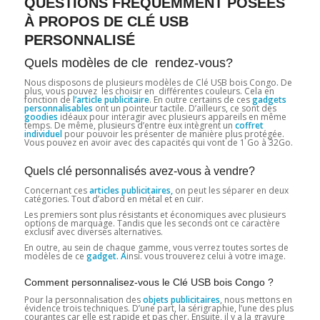
QUESTIONS FRÉQUEMMENT POSÉES
À PROPOS DE CLÉ USB
PERSONNALISÉ
Quels modèles de cle rendez-vous?
Nous disposons de plusieurs modèles de Clé USB bois Congo
.
De
plus, vous pouvez les choisir en différentes couleurs. Cela en
fonction de
l’article publicitaire
. En outre certains de ces
gadgets
personnalisables
ont un pointeur tactile. D’ailleurs, ce sont des
goodies
idéaux pour interagir avec plusieurs appareils en même
temps. De même, plusieurs d’entre eux intègrent un
coffret
individuel
pour pouvoir les présenter de manière plus protégée.
Vous pouvez en avoir avec des capacités qui vont de 1 Go à 32Go.
Quels clé personnalisés avez-vous à vendre?
Concernant ces
articles publicitaires,
on peut les séparer en deux
catégories. Tout d’abord en métal et en cuir.
Les premiers sont plus résistants et économiques avec plusieurs
options de marquage. Tandis que les seconds ont ce caractère
exclusif avec diverses alternatives.
En outre, au sein de chaque gamme, vous verrez toutes sortes de
modèles de ce
gadget. A
insi. vous trouverez celui à votre image.
Comment personnalisez-vous le Clé USB bois Congo ?
Pour la personnalisation des
objets publicitaires
, nous mettons en
évidence trois techniques. D’une part, la sérigraphie, l’une des plus
courantes car elle est rapide et pas cher. Ensuite, il y a la gravure