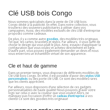
Clé USB bois Congo
Nous sommes spécialisés dans la vente de Clé USB bois
Congo dédié à la publicité. En effet, Dans notre collection, vous
trouverez des souvenirs publicitaires à utiliser dans vos
campagnes. Aussi, des modèles exclusifs de clés USB d’entreprise
proposez comme cadeaux.
De plus, il y a comme autre
goodies,
des modèles très originaux.
Tel que les cartes, bracelets et stylos. Par ailleurs, il vous suffit de
choisir le design qui vous plaît le plus. Ainsi, essayez d’appliquer la
configuration que vous voulez et achetez directement en ligne.
D’autre part, vous pouvez également demander un devis et nous
vous enverrons un échantillon virtuel de son apparence.
Cle et haut de gamme
Dans un premier temps, vous disposez de différents modèles de
Clé USB bois Congo. En effet, il est possible d’avoir des
stylos
USB
personnalisés
ou des porte-clé USB. Ce sont des modèles rares
que les clients apprécient.
Par ailleurs, nous disposons d’une sélection de ces gadgets
personnalisables de haute qualité! Nous pouvons graver votre
logo sur celui-ci avec la couleur que vous voulez! Alors, ne
manquez pas l’occasion d’offrir un
cadeau d’entreprise
à vos
clients! Ce sont des goodies très originaux!