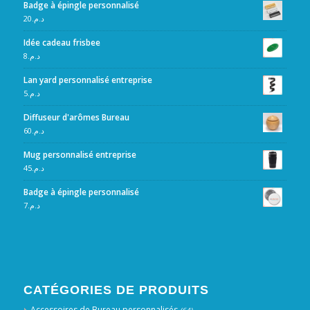
Badge à épingle personnalisé
20
د.م.
Idée cadeau frisbee
8
د.م.
Lan yard personnalisé entreprise
5
د.م.
Diffuseur d'arômes Bureau
60
د.م.
Mug personnalisé entreprise
45
د.م.
Badge à épingle personnalisé
7
د.م.
CATÉGORIES DE PRODUITS
Accessoires de Bureau personnalisés