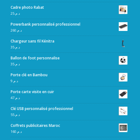
Cadre photo Rabat
25
د.م.
Powerbank personnalisé professionnel
260
د.م.
Chargeur sans fil Kénitra
35
د.م.
Ballon de foot personnalise
35
د.م.
Porte clé en Bambou
9
د.م.
Porte carte visite en cuir
47
د.م.
Clé USB personnalisé professionnel
55
د.م.
Coffrets publicitaires Maroc
160
د.م.