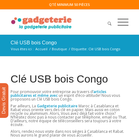
QTÉ MINIMUM 50 PIÈCES
Clé USB bois Congo
Vous êtes ici :
Accueil
/
Boutique
/
Etiquette: Clé USB bois Congo
Clé USB bois Congo
Devis Gratuit
Pour promouvoir votre entreprise au travers d
‘articles
publicitaires et même avec
un esprit d’éco-attitude! Nous vous
proposons un Clé USB bois Congo
.
Par ailleurs, La
Gadgeterie publicitaire
Maroc à Casablanca et
Rabat vous oriente vers des clé en papier. Mais aussi en coton
recycle ou aluminium. Alors, Vous avez déjà fait votre choix?
N’hésitez donc pas à nous contacter par téléphone, email ou That.
D’ailleurs, notre équipe de téléconseillers sera toujours à votre
écoute.
Alors, rendez-nous visite dans nos sièges à Casablanca et Rabat.
Nous aurons le grand plaisir de vous accueillir.