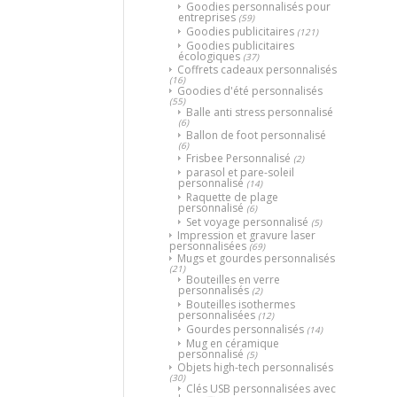
Goodies personnalisés pour
entreprises
(59)
Goodies publicitaires
(121)
Goodies publicitaires
écologiques
(37)
Coffrets cadeaux personnalisés
(16)
Goodies d'été personnalisés
(55)
Balle anti stress personnalisé
(6)
Ballon de foot personnalisé
(6)
Frisbee Personnalisé
(2)
parasol et pare-soleil
personnalisé
(14)
Raquette de plage
personnalisé
(6)
Set voyage personnalisé
(5)
Impression et gravure laser
personnalisées
(69)
Mugs et gourdes personnalisés
(21)
Bouteilles en verre
personnalisés
(2)
Bouteilles isothermes
personnalisées
(12)
Gourdes personnalisés
(14)
Mug en céramique
personnalisé
(5)
Objets high-tech personnalisés
(30)
Clés USB personnalisées avec