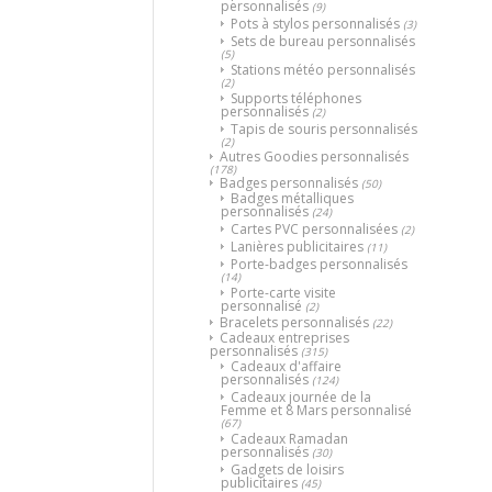
personnalisés
(9)
Pots à stylos personnalisés
(3)
Sets de bureau personnalisés
(5)
Stations météo personnalisés
(2)
Supports téléphones
personnalisés
(2)
Tapis de souris personnalisés
(2)
Autres Goodies personnalisés
(178)
Badges personnalisés
(50)
Badges métalliques
personnalisés
(24)
Cartes PVC personnalisées
(2)
Lanières publicitaires
(11)
Porte-badges personnalisés
(14)
Porte-carte visite
personnalisé
(2)
Bracelets personnalisés
(22)
Cadeaux entreprises
personnalisés
(315)
Cadeaux d'affaire
personnalisés
(124)
Cadeaux journée de la
Femme et 8 Mars personnalisé
(67)
Cadeaux Ramadan
personnalisés
(30)
Gadgets de loisirs
publicitaires
(45)