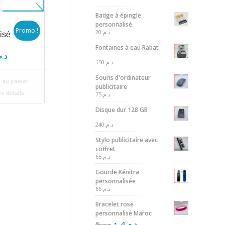
Badge à épingle
personnalisé
Promo !
20
د.م.
isé
Fontaines à eau Rabat
Le
د..
150
د.م.
prix
Souris d'ordinateur
l
actuel
 au panier
publicitaire
 :
est :
es détails
75
د.م.
د.م.2.
د..
Disque dur 128 GB
240
د.م.
Stylo publicitaire avec
coffret
65
د.م.
Gourde Kénitra
personnalisée
65
د.م.
Bracelet rose
personnalisé Maroc
5
د.م.
4
د.م.