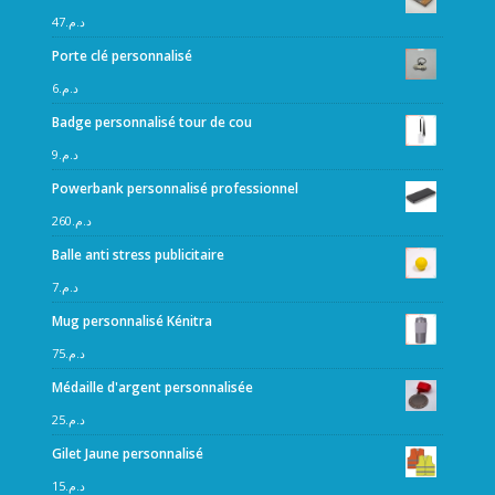
47
د.م.
Porte clé personnalisé
6
د.م.
Badge personnalisé tour de cou
9
د.م.
Powerbank personnalisé professionnel
260
د.م.
Balle anti stress publicitaire
7
د.م.
Mug personnalisé Kénitra
75
د.م.
Médaille d'argent personnalisée
25
د.م.
Gilet Jaune personnalisé
15
د.م.