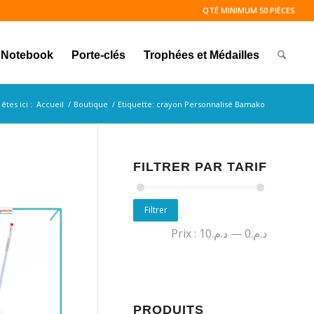
QTÉ MINIMUM 50 PIÈCES
Notebook
Porte-clés
Trophées et Médailles
êtes ici :
Accueil
/
Boutique
/
Etiquette: crayon Personnalisé Bamako
FILTRER PAR TARIF
Filtrer
Prix :
د.م.10
—
د.م.0
PRODUITS