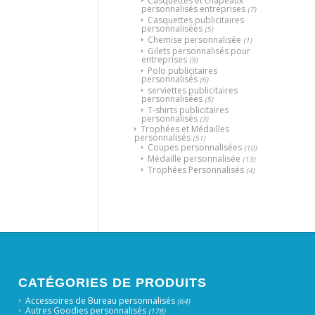
Casquettes et chapeaux
personnalisés entreprises
(7)
Casquettes publicitaires
personnalisées
(5)
Chemise personnalisée
(1)
Gilets personnalisés pour
entreprises
(9)
Polo publicitaires
personnalisés
(6)
serviettes publicitaires
personnalisées
(5)
T-shirts publicitaires
personnalisés
(3)
Trophées et Médailles
personnalisés
(51)
Coupes personnalisées
(10)
Médaille personnalisée
(13)
Trophées Personnalisés
(4)
CATÉGORIES DE PRODUITS
Accessoires de Bureau personnalisés
(64)
Autres Goodies personnalisés
(178)