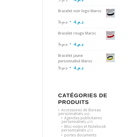
Bracelet noir logo Maroc
5
د.م.
4
د.م.
Bracelet rouge Maroc
5
د.م.
4
د.م.
Bracelet jaune
personnalisé Maroc
5
د.م.
4
د.م.
CATÉGORIES DE
PRODUITS
Accessoires de Bureau
personnalisés
(64)
Agendas publicitaires
personnalisés
(27)
Bloc-notes et Notebook
personnalisés
(21)
portes documents