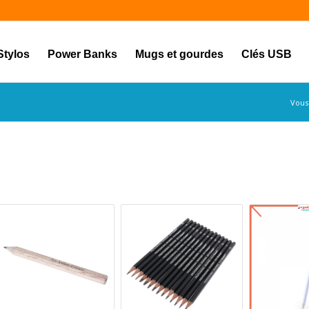
Stylos
Power Banks
Mugs et gourdes
Clés USB
Vous 