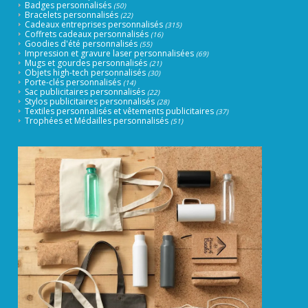
Badges personnalisés
(50)
Bracelets personnalisés
(22)
Cadeaux entreprises personnalisés
(315)
Coffrets cadeaux personnalisés
(16)
Goodies d'été personnalisés
(55)
Impression et gravure laser personnalisées
(69)
Mugs et gourdes personnalisés
(21)
Objets high-tech personnalisés
(30)
Porte-clés personnalisés
(14)
Sac publicitaires personnalisés
(22)
Stylos publicitaires personnalisés
(28)
Textiles personnalisés et vêtements publicitaires
(37)
Trophées et Médailles personnalisés
(51)