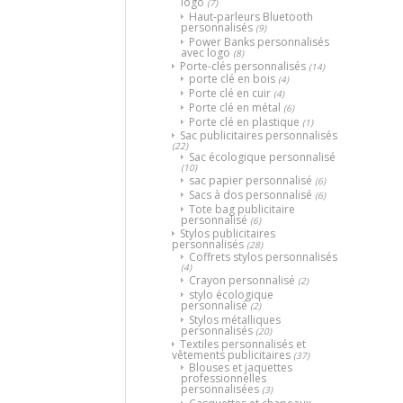
logo
(7)
Haut-parleurs Bluetooth
personnalisés
(9)
Power Banks personnalisés
avec logo
(8)
Porte-clés personnalisés
(14)
porte clé en bois
(4)
Porte clé en cuir
(4)
Porte clé en métal
(6)
Porte clé en plastique
(1)
Sac publicitaires personnalisés
(22)
Sac écologique personnalisé
(10)
sac papier personnalisé
(6)
Sacs à dos personnalisé
(6)
Tote bag publicitaire
personnalisé
(6)
Stylos publicitaires
personnalisés
(28)
Coffrets stylos personnalisés
(4)
Crayon personnalisé
(2)
stylo écologique
personnalisé
(2)
Stylos métalliques
personnalisés
(20)
Textiles personnalisés et
vêtements publicitaires
(37)
Blouses et jaquettes
professionnelles
personnalisées
(3)