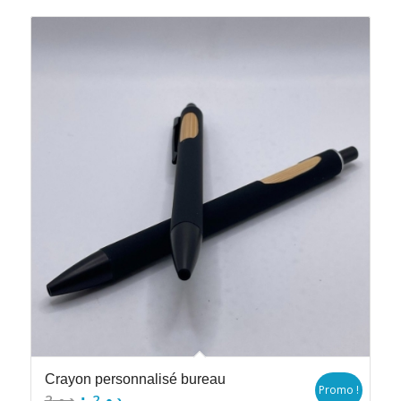
Crayon personnalisé bureau
Promo !
Le
Le
2
د.م.
2
د.م.