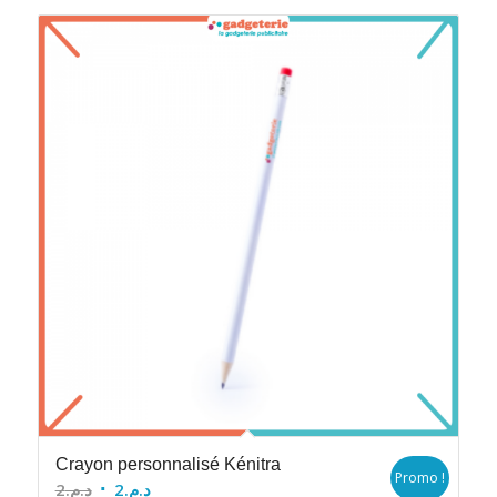
Crayon personnalisé Kénitra
Promo !
Le
Le
2
د.م.
2
د.م.