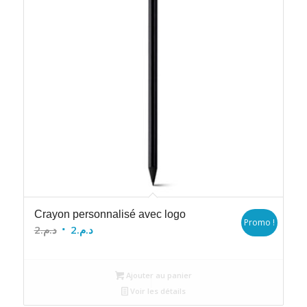
Crayon personnalisé avec logo
Promo !
Le
Le
2
د.م.
2
د.م.
prix
prix
initial
actuel
Ajouter au panier
était :
est :
Voir les détails
د.م.2.
د.م.2.