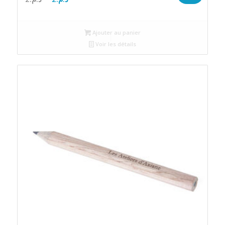
prix
prix
initial
actuel
Ajouter au panier
était :
est :
Voir les détails
د.م.2.
د.م.2.