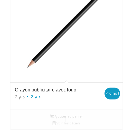
Crayon publicitaire avec logo
Promo !
Le
Le
2
د.م.
2
د.م.
prix
prix
initial
actuel
Ajouter au panier
était :
est :
Voir les détails
د.م.2.
د.م.2.