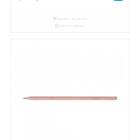
prix
prix
initial
actuel
Ajouter au panier
était :
est :
Voir les détails
د.م.2.
د.م.2.