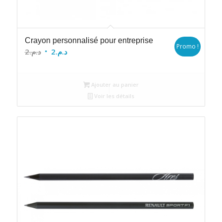
Crayon personnalisé pour entreprise
Promo !
Le
Le
2
د.م.
2
د.م.
prix
prix
initial
actuel
Ajouter au panier
était :
est :
Voir les détails
د.م.2.
د.م.2.