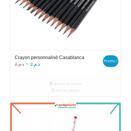
Crayon personnalisé Casablanca
Promo !
Le
Le
2
د.م.
2
د.م.
prix
prix
initial
actuel
Ajouter au panier
était :
est :
Voir les détails
د.م.2.
د.م.2.