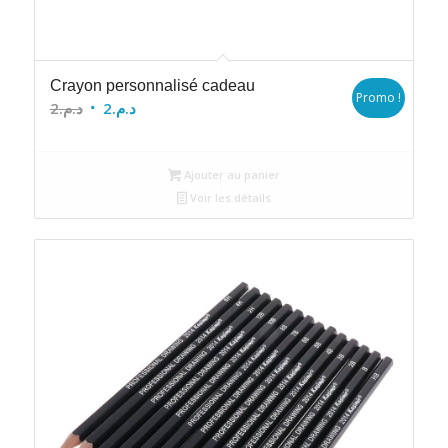
Crayon personnalisé cadeau
Promo !
Le
Le
2
د.م.
2
د.م.
prix
prix
initial
actuel
Ajouter au panier
était :
est :
Voir les détails
د.م.2.
د.م.2.