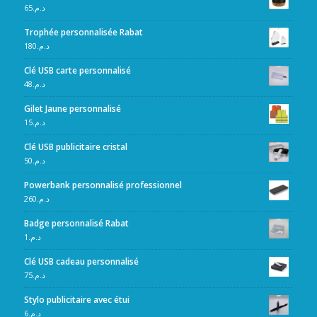
65
د.م.
Trophée personnalisée Rabat
180
د.م.
Clé USB carte personnalisé
48
د.م.
Gilet Jaune personnalisé
15
د.م.
Clé USB publicitaire cristal
50
د.م.
Powerbank personnalisé professionnel
260
د.م.
Badge personnalisé Rabat
1
د.م.
Clé USB cadeau personnalisé
75
د.م.
Stylo publicitaire avec étui
6
د.م.