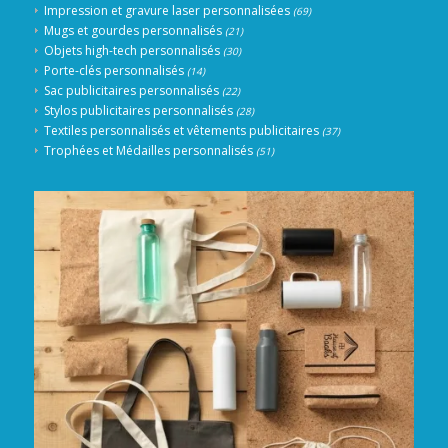
Impression et gravure laser personnalisées
(69)
Mugs et gourdes personnalisés
(21)
Objets high-tech personnalisés
(30)
Porte-clés personnalisés
(14)
Sac publicitaires personnalisés
(22)
Stylos publicitaires personnalisés
(28)
Textiles personnalisés et vêtements publicitaires
(37)
Trophées et Médailles personnalisés
(51)