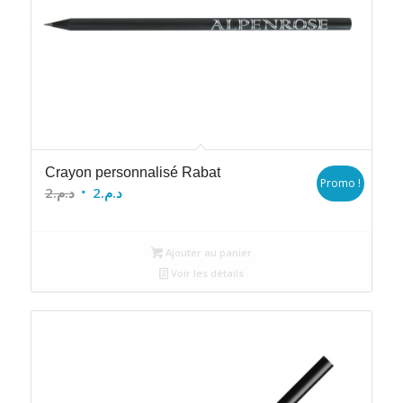
Crayon personnalisé Rabat
Promo !
Le
Le
2
د.م.
2
د.م.
prix
prix
initial
actuel
Ajouter au panier
était :
est :
Voir les détails
د.م.2.
د.م.2.