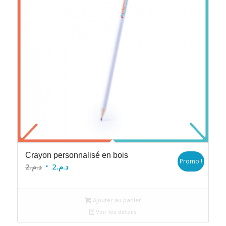
Crayon personnalisé en bois
Promo !
Le
Le
2
د.م.
2
د.م.
prix
prix
initial
actuel
Ajouter au panier
était :
est :
Voir les détails
د.م.2.
د.م.2.