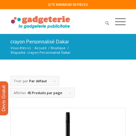
QTÉ MINIMUM 50 PIÈCES
crayon Personnalisé Dakar
Vous êtes ici :
Accueil
/
Boutique
/
Etiquette: crayon Personnalisé Dakar
Trier par
Par défaut
Devis Gratuit
Afficher
45 Produits par page