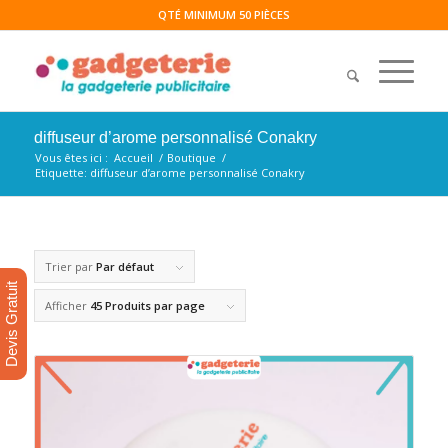
QTÉ MINIMUM 50 PIÈCES
diffuseur d’arome personnalisé Conakry
Vous êtes ici :
Accueil
/
Boutique
/
Etiquette: diffuseur d’arome personnalisé Conakry
Trier par
Par défaut
Devis Gratuit
Afficher
45 Produits par page