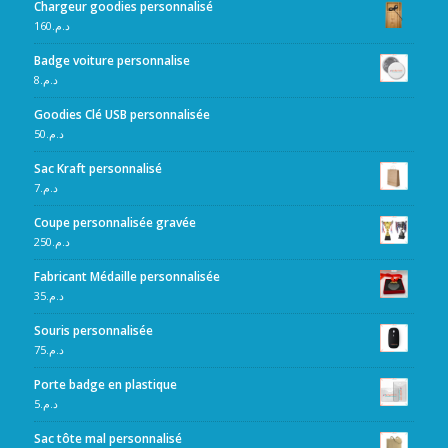
Chargeur goodies personnalisé
160
د.م.
Badge voiture personnalise
8
د.م.
Goodies Clé USB personnalisée
50
د.م.
Sac Kraft personnalisé
7
د.م.
Coupe personnalisée gravée
250
د.م.
Fabricant Médaille personnalisée
35
د.م.
Souris personnalisée
75
د.م.
Porte badge en plastique
5
د.م.
Sac tôte mal personnalisé