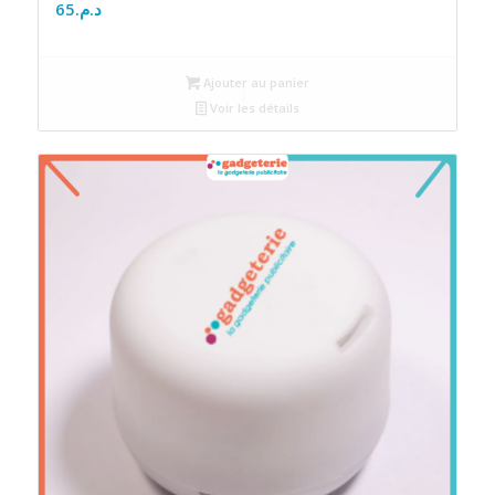
65
د.م.
Ajouter au panier
Voir les détails