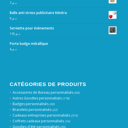
7
د.م.
Balle anti stress publicitaire Kénitra
9
د.م.
Serviette pour évènements
110
د.م.
Porte badge métallique
6
د.م.
CATÉGORIES DE PRODUITS
Accessoires de Bureau personnalisés
(64)
Autres Goodies personnalisés
(178)
Badges personnalisés
(50)
Bracelets personnalisés
(22)
Cadeaux entreprises personnalisés
(315)
Coffrets cadeaux personnalisés
(16)
Goodies d'été personnalisés
(55)