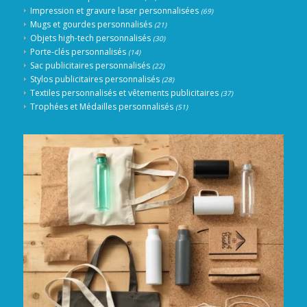
Impression et gravure laser personnalisées
(69)
Mugs et gourdes personnalisés
(21)
Objets high-tech personnalisés
(30)
Porte-clés personnalisés
(14)
Sac publicitaires personnalisés
(22)
Stylos publicitaires personnalisés
(28)
Textiles personnalisés et vêtements publicitaires
(37)
Trophées et Médailles personnalisés
(51)