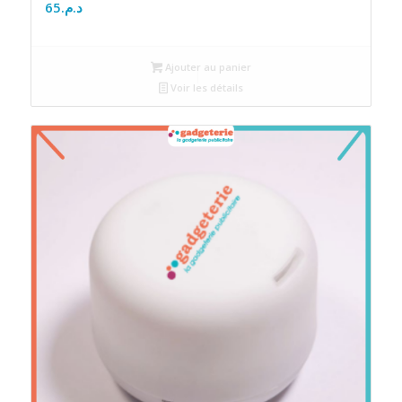
65
د.م.
Ajouter au panier
Voir les détails