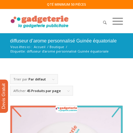
QTÉ MINIMUM 50 PIÈCES
diffuseur d’arome personnalisé Guinée équatoriale
Vous êtes ici :
Accueil
/
Boutique
/
Etiquette: diffuseur d’arome personnalisé Guinée équatoriale
Trier par
Par défaut
Devis Gratuit
Afficher
45 Produits par page