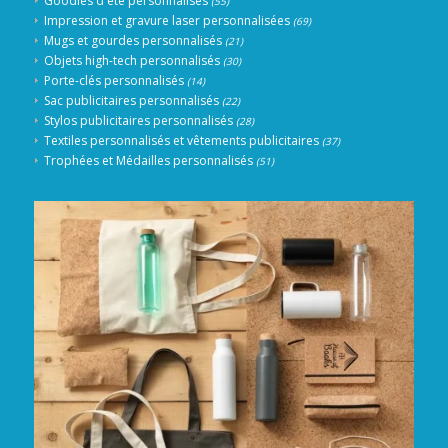
Goodies d'été personnalisés
(55)
Impression et gravure laser personnalisées
(69)
Mugs et gourdes personnalisés
(21)
Objets high-tech personnalisés
(30)
Porte-clés personnalisés
(14)
Sac publicitaires personnalisés
(22)
Stylos publicitaires personnalisés
(28)
Textiles personnalisés et vêtements publicitaires
(37)
Trophées et Médailles personnalisés
(51)