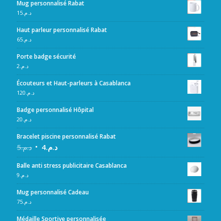
Mug personnalisé Rabat
15
د.م.
Haut parleur personnalisé Rabat
65
د.م.
Porte badge sécurité
2
د.م.
Écouteurs et Haut-parleurs à Casablanca
120
د.م.
Badge personnalisé Hôpital
20
د.م.
Bracelet piscine personnalisé Rabat
5
د.م.
4
د.م.
Balle anti stress publicitaire Casablanca
9
د.م.
Mug personnalisé Cadeau
75
د.م.
Médaille Sportive personnalisée