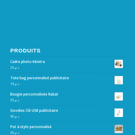
PRODUITS
Cadre photo Kénitra
25
د.م.
Tote bag personnalisé publicitaire
14
د.م.
Bougie personnalisée Rabat
35
د.م.
Goodies Clé USB publicitaire
50
د.م.
Pot à stylo personnalisé
65
د.م.