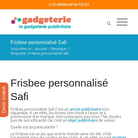
QTÉ MINIMUM 50 PIÈCES
Frisbee personnalisé Safi
Vous êtes ici :
Accueil
/
Boutique
/
Etiquette: Frisbee personnalisé Safi
Frisbee personnalisé
Devis Gratuit
Safi
Frisbee personnalisé Safi C’est un
article publicitaire
très
répandue. A cet effet, les firmes cherchent à l’avoir et à
promouvoir leur marque. Alors pourquoi pas vous ? Ne doutez
pas de son efficacité car c’est un
objet
publicitaire
de valeur.
Quelle est sa particularité ?
Le Frisbee est un jeu que tout le monde aime. En été, il fait
l’unanimité dans les jardins et les clubs. A cet effet, en tant
qu’objet