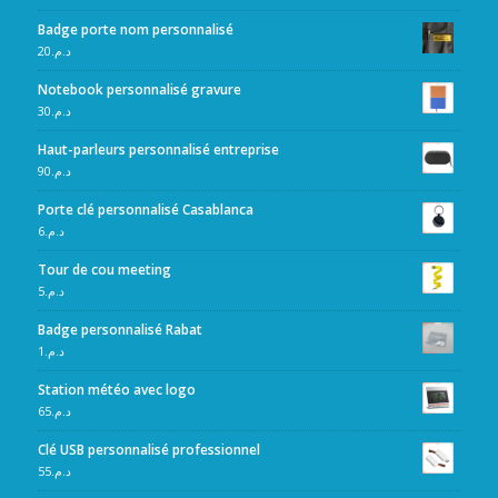
Badge porte nom personnalisé
20
د.م.
Notebook personnalisé gravure
30
د.م.
Haut-parleurs personnalisé entreprise
90
د.م.
Porte clé personnalisé Casablanca
6
د.م.
Tour de cou meeting
5
د.م.
Badge personnalisé Rabat
1
د.م.
Station météo avec logo
65
د.م.
Clé USB personnalisé professionnel
55
د.م.