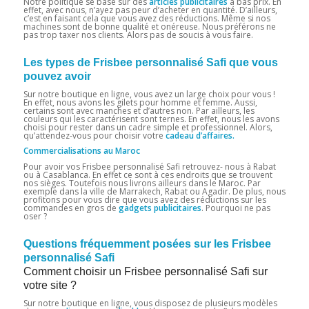
Notre politique se base sur des
articles publicitaires
à bas prix. En
effet, avec nous, n’ayez pas peur d’acheter en quantité. D’ailleurs,
c’est en faisant cela que vous avez des réductions. Même si nos
machines sont de bonne qualité et onéreuse. Nous préférons ne
pas trop taxer nos clients. Alors pas de soucis à vous faire.
Les types de Frisbee personnalisé Safi que vous
pouvez avoir
Sur notre boutique en ligne, vous avez un large choix pour vous !
En effet, nous avons les gilets pour homme et femme. Aussi,
certains sont avec manches et d’autres non. Par ailleurs, les
couleurs qui les caractérisent sont ternes. En effet, nous les avons
choisi pour rester dans un cadre simple et professionnel. Alors,
qu’attendez-vous pour choisir votre
cadeau d’affaires.
Commercialisations au Maroc
Pour avoir vos Frisbee personnalisé Safi
retrouvez- nous à Rabat
ou à Casablanca. En effet ce sont à ces endroits que se trouvent
nos sièges. Toutefois nous livrons ailleurs dans le Maroc. Par
exemple dans la ville de Marrakech, Rabat ou Agadir. De plus, nous
profitons pour vous dire que vous avez des réductions sur les
commandes en gros de
gadgets publicitaires
. Pourquoi ne pas
oser ?
Questions fréquemment posées sur les Frisbee
personnalisé Safi
Comment choisir un Frisbee personnalisé Safi sur
votre site ?
Sur notre boutique en ligne, vous disposez de plusieurs modèles