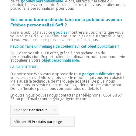
de ce
goodies personnalisable
. Alors, entrez sur la fiche du
produit, faites votre choix. Ensuite, une fois que vous le faites nous
pouvons le personnaliser pour vous!
Est-ce une bonne idée de faire de la publicité avec un
Frisbee personnalisé Safi ?
Faire la publicité avec ce
goodies
montrera à vos clients que vous
vous souciez d’eux ! Oui ! vous vous souciez de leurs stress. Alors,
si vous voulez encore plus les attirer , n’hésitez pas !
Peut-on faire un mélange de couleur sur cet objet publicitaire ?
Oui ! c’est possible ! En effet, grâce à nos techniques de
personnalisation. En particulier la sublimation, nous redonnons vie
et couleur à votre
objet personnalisable
.
LA GADGETERIE
Sur notre site Web vous disposez de tout
gadget publicitaire
qui
vous fera plaisir ! Alors, choisissez le modèle qui vous fera plaisir !
Mais aussi la technique de marquage adaptée. De plus, nous
proposons un service client qui vous guidera lors de votre achat.
Donc, n’hésitez pas à nous voir pour plus de détails !
En outre, vous pouvez nous contacter par téléphone :
0661 58 57
35 ou par Email : contact@la-gadgeterie.com
Trier par
Par défaut
Afficher
45 Produits par page