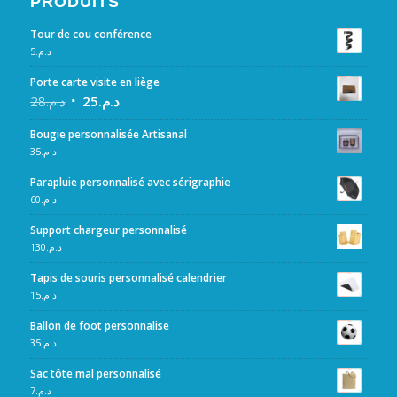
PRODUITS
Tour de cou conférence
5
د.م.
Porte carte visite en liège
28
د.م.
25
د.م.
Bougie personnalisée Artisanal
35
د.م.
Parapluie personnalisé avec sérigraphie
60
د.م.
Support chargeur personnalisé
130
د.م.
Tapis de souris personnalisé calendrier
15
د.م.
Ballon de foot personnalise
35
د.م.
Sac tôte mal personnalisé
7
د.م.