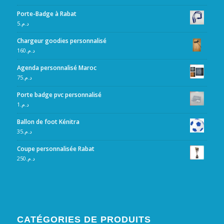
Porte-Badge à Rabat
5
د.م.
Chargeur goodies personnalisé
160
د.م.
Agenda personnalisé Maroc
75
د.م.
Porte badge pvc personnalisé
1
د.م.
Ballon de foot Kénitra
35
د.م.
Coupe personnalisée Rabat
250
د.م.
CATÉGORIES DE PRODUITS