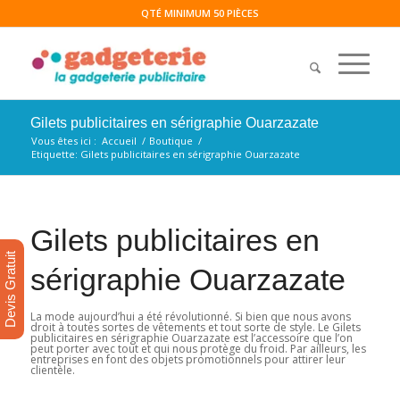
QTÉ MINIMUM 50 PIÈCES
Gilets publicitaires en sérigraphie Ouarzazate
Vous êtes ici :
Accueil
/
Boutique
/
Etiquette: Gilets publicitaires en sérigraphie Ouarzazate
Gilets publicitaires en
Devis Gratuit
sérigraphie Ouarzazate
La mode aujourd’hui a été révolutionné. Si bien que nous avons
droit à toutes sortes de vêtements et tout sorte de style. Le Gilets
publicitaires en sérigraphie Ouarzazate est l’accessoire que l’on
peut porter avec tout et qui nous protège du froid. Par ailleurs, les
entreprises en font des objets promotionnels pour attirer leur
clientèle.