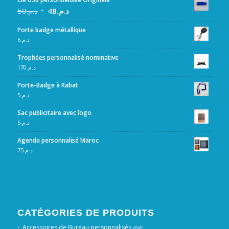
50
د.م.
48
د.م.
Porte badge métallique
6
د.م.
Trophées personnalisé nominative
170
د.م.
Porte-Badge à Rabat
5
د.م.
Sac publicitaire avec logo
5
د.م.
Agenda personnalisé Maroc
75
د.م.
CATÉGORIES DE PRODUITS
Accessoires de Bureau personnalisés
(64)