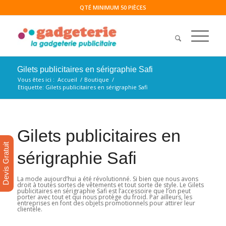
QTÉ MINIMUM 50 PIÈCES
Gilets publicitaires en sérigraphie Safi
Vous êtes ici :
Accueil
/
Boutique
/
Etiquette: Gilets publicitaires en sérigraphie Safi
Gilets publicitaires en
Devis Gratuit
sérigraphie Safi
La mode aujourd’hui a été révolutionné. Si bien que nous avons
droit à toutes sortes de vêtements et tout sorte de style. Le Gilets
publicitaires en sérigraphie Safi est l’accessoire que l’on peut
porter avec tout et qui nous protège du froid. Par ailleurs, les
entreprises en font des objets promotionnels pour attirer leur
clientèle.