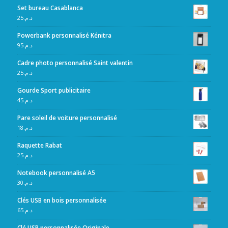
Set bureau Casablanca
25
د.م.
Powerbank personnalisé Kénitra
95
د.م.
Cadre photo personnalisé Saint valentin
25
د.م.
Gourde Sport publicitaire
45
د.م.
Pare soleil de voiture personnalisé
18
د.م.
Raquette Rabat
25
د.م.
Notebook personnalisé A5
30
د.م.
Clés USB en bois personnalisée
65
د.م.
Clé USB personnalisée Originale