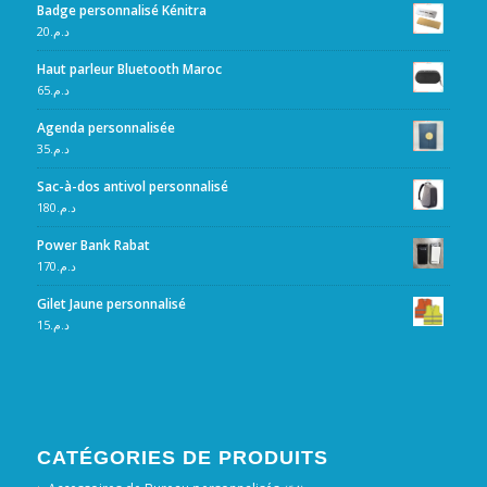
Badge personnalisé Kénitra
20
د.م.
Haut parleur Bluetooth Maroc
65
د.م.
Agenda personnalisée
35
د.م.
Sac-à-dos antivol personnalisé
180
د.م.
Power Bank Rabat
170
د.م.
Gilet Jaune personnalisé
15
د.م.
CATÉGORIES DE PRODUITS