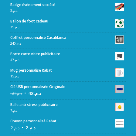
Badge évènement société
3
د.م.
Ballon de foot cadeau
35
د.م.
Coffret personnalisé Casablanca
240
د.م.
Porte carte visite publicitaire
47
د.م.
Mug personnalisé Rabat
15
د.م.
Clé USB personnalisée Originale
50
د.م.
48
د.م.
Balle anti stress publicitaire
7
د.م.
Crayon personnalisé Rabat
2
د.م.
2
د.م.