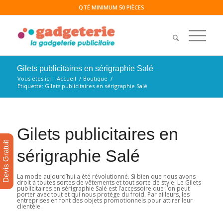
QTÉ MINIMUM 50 PIÈCES
Gilets publicitaires en sérigraphie Salé
Vous êtes ici :
Accueil
/
Boutique
/
Etiquette: Gilets publicitaires en sérigraphie Salé
Gilets publicitaires en
Devis Gratuit
sérigraphie Salé
La mode aujourd’hui a été révolutionné. Si bien que nous avons
droit à toutes sortes de vêtements et tout sorte de style. Le Gilets
publicitaires en sérigraphie Salé est l’accessoire que l’on peut
porter avec tout et qui nous protège du froid. Par ailleurs, les
entreprises en font des objets promotionnels pour attirer leur
clientèle.