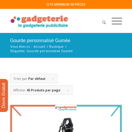
QTÉ MINIMUM 50 PIÈCES
Gourde personnalisé Guinée
Vous êtes ici :
Accueil
/
Boutique
/
Etiquette: Gourde personnalisé Guinée
Trier par
Par défaut
Devis Gratuit
Afficher
45 Produits par page