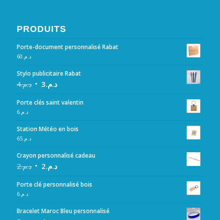
PRODUITS
Porte-document personnalisé Rabat
60
د.م.
Stylo publicitaire Rabat
4
د.م.
3
د.م.
Porte clés saint valentin
6
د.م.
Station Météo en bois
65
د.م.
Crayon personnalisé cadeau
2
د.م.
2
د.م.
Porte clé personnalisé bois
6
د.م.
Bracelet Maroc Bleu personnalisé