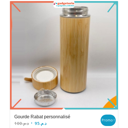
Gourde Rabat personnalisé
Promo !
Le
Le
100
د.م.
95
د.م.