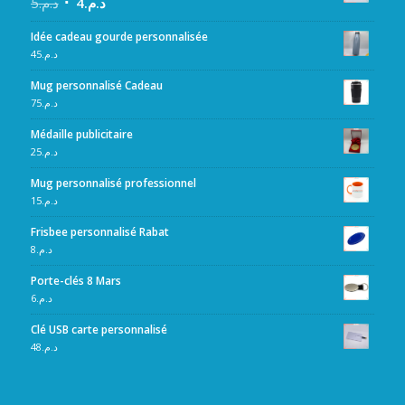
5
د.م.
4
د.م.
Idée cadeau gourde personnalisée
45
د.م.
Mug personnalisé Cadeau
75
د.م.
Médaille publicitaire
25
د.م.
Mug personnalisé professionnel
15
د.م.
Frisbee personnalisé Rabat
8
د.م.
Porte-clés 8 Mars
6
د.م.
Clé USB carte personnalisé
48
د.م.