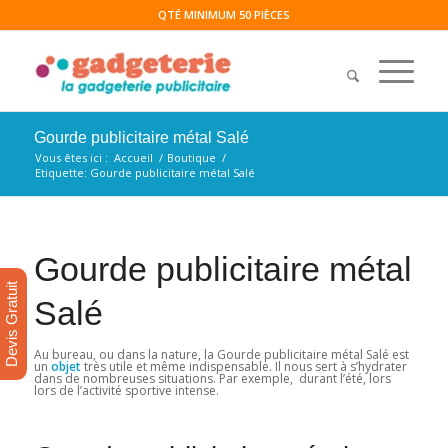
QTÉ MINIMUM 50 PIÈCES
Gourde publicitaire métal Salé
Vous êtes ici :
Accueil
/
Boutique
/
Etiquette: Gourde publicitaire métal Salé
Gourde publicitaire métal
Devis Gratuit
Salé
Au bureau, ou dans la nature, la Gourde publicitaire métal Salé est
un
objet
très utile et même indispensable. Il nous sert à s’hydrater
dans de nombreuses situations. Par exemple, durant l’été, lors
lors de l’activité sportive intense.