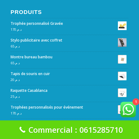
PRODUITS
Trophée personnalisé Gravée
170
د.م.
Stylo publicitaire avec coffret
65
د.م.
Montre bureau bambou
65
د.م.
Tapis de souris en cuir
20
د.م.
Raquette Casablanca
25
د.م.
1
Trophées personnalisés pour événement
170
د.م.
Porte clé personnalisé Casablanca
Commercial : 0615285710
6
د.م.