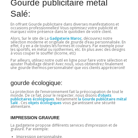
Gourde publicitaire métal
Salé:
En offrant Gourde publicitaire dans diverses manifestations et
occasions professionnelles! Vous optimisez votre publicité et
marquez votre présence dans le quotidien de votre client.
Alors, Sur le site de La
Gadgeterie Maroc
, découvrez notre
sélection moderne et originale de gourde d’eau personnalisée
.
En
effet, il y en a de toutes les formes et couleurs. Par exemple pour
les sportifs, en métal ou isothermes, etc. En plus avec des designs
à vous couper le souffle! (licorne, etc)
Par ailleurs, utilisez notre outil en ligne pour faire votre sélection et
ajouter l’habillage désiré! Avec nous, vous obtiendrez finalement
une gourde thermos personnalisée! que vos clients apprécieront!
gourde écologique:
La protection de l’environnement fait la préoccupation de tout le
monde. De ce fait, pour le respecter, nous disons
d’objets
publicitaires écologiques
. Notamment
la Gourde publicitaire métal
Salé .
Ces
objets écologiques
vous garantissent une sécurité
alimentaire.
IMPRESSION GRAVURE
La gadgeterie propose différents services d’impression et de
gravure. Par exemple:
Impression personnalisée,