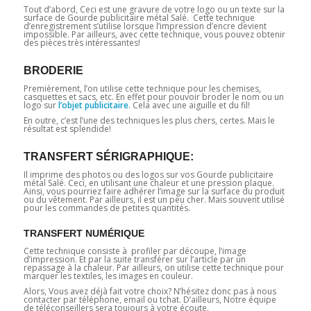
Tout d’abord, Ceci est une gravure de votre logo ou un texte sur la
surface de Gourde publicitaire métal Salé. Cette technique
d’enregistrement s’utilise lorsque l’impression d’encre devient
impossible. Par ailleurs, avec cette technique, vous pouvez obtenir
des pièces très intéressantes!
BRODERIE
Premièrement, l’on utilise cette technique pour les chemises,
casquettes et sacs, etc. En effet pour pouvoir broder le nom ou un
logo sur
l’objet publicitaire
. Cela avec une aiguille et du fil!
En outre, c’est l’une des techniques les plus chers, certes. Mais le
résultat est splendide!
TRANSFERT SÉRIGRAPHIQUE:
Il imprime des photos ou des logos sur vos Gourde publicitaire
métal Salé. Ceci, en utilisant une chaleur et une pression plaque.
Ainsi, vous pourriez faire adhérer l’image sur la surface du produit
ou du vêtement. Par ailleurs, il est un peu cher. Mais souvent utilisé
pour les commandes de petites quantités.
TRANSFERT NUMÉRIQUE
Cette technique consiste à profiler par découpe, l’image
d’impression. Et par la suite transférer sur l’article par un
repassage à la chaleur. Par ailleurs, on utilise cette technique pour
marquer les textiles, les images en couleur.
Alors, Vous avez déjà fait votre choix? N’hésitez donc pas à nous
contacter par téléphone, email ou tchat. D’ailleurs, Notre équipe
de téléconseillers sera toujours à votre écoute.