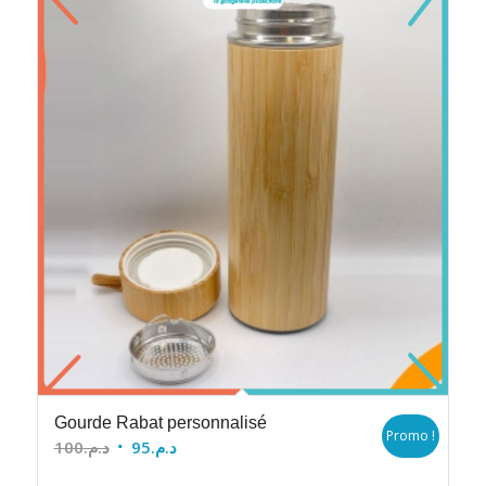
Gourde Rabat personnalisé
Promo !
Le
Le
100
د.م.
95
د.م.
prix
prix