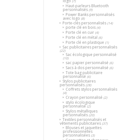
logo
(7)
Haut-parleurs Bluetooth
personnalisés
(9)
Power Banks personnalisés
avec logo
(8)
Porte-clés personnalisés
(14)
porte clé en bois
(4)
Porte clé en cuir
(4)
Porte clé en métal
(6)
Porte clé en plastique
(1)
Sac publicitaires personnalisés
(22)
Sac écologique personnalisé
(10)
sac papier personnalisé
(6)
Sacs à dos personnalisé
(6)
Tote bag publicitaire
personnalisé
(6)
Stylos publicitaires
personnalisés
(28)
Coffrets stylos personnalisés
(4)
Crayon personnalisé
(2)
stylo écologique
personnalisé
(2)
Stylos métalliques
personnalisés
(20)
Textiles personnalisés et
vêtements publicitaires
(37)
Blouses et jaquettes
professionnelles
personnalisées
(3)