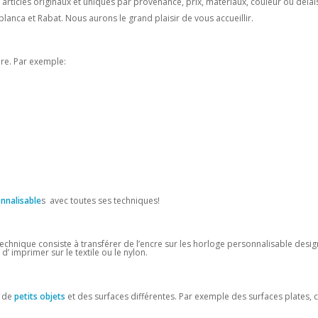
 articles originaux et uniques par provenance, prix, matériaux, couleur ou délais
lanca et Rabat. Nous aurons le grand plaisir de vous accueillir.
ure. Par exemple:
nnalisable
s avec toutes ses techniques!
technique consiste à transférer de l’encre sur les horloge personnalisable desig
’ imprimer sur le textile ou le nylon.
r de
petits objets
et des surfaces différentes. Par exemple des surfaces plates,