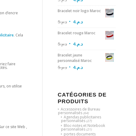
Bracelet noir logo Maroc
ion d’encre
5
د.م.
4
د.م.
Bracelet rouge Maroc
licitaire
. Cela
5
د.م.
4
د.م.
Bracelet jaune
personnalisé Maroc
riez faire
5
د.م.
4
د.م.
ités.
rs, on utilise
CATÉGORIES DE
PRODUITS
Accessoires de Bureau
personnalisés
(64)
Agendas publicitaires
personnalisés
(27)
Bloc-notes et Notebook
ur ce site Web ,
personnalisés
(21)
portes documents