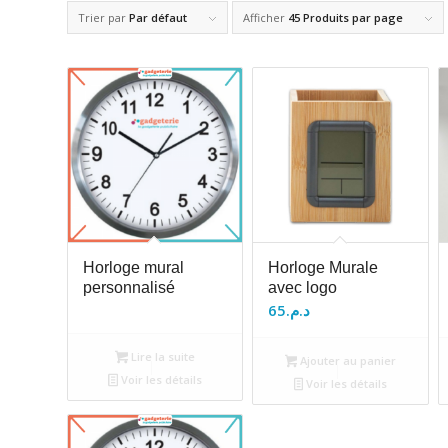
Trier par
Par défaut
Afficher
45 Produits par page
Horloge mural
Horloge Murale
personnalisé
avec logo
65
د.م.
Lire la suite
Ajouter au panier
Voir les détails
Voir les détails