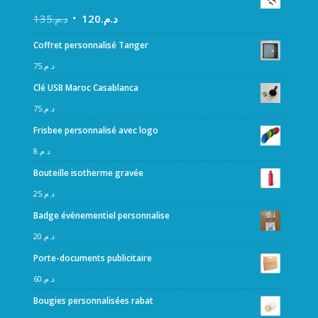
135
د.م.
120
د.م.
Coffret personnalisé Tanger
75
د.م.
Clé USB Maroc Casablanca
75
د.م.
Frisbee personnalisé avec logo
8
د.م.
Bouteille isotherme gravée
25
د.م.
Badge évènementiel personnalise
20
د.م.
Porte-documents publicitaire
60
د.م.
Bougies personnalisées rabat