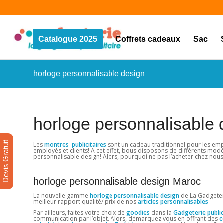
Catalogue 2025
Coffrets cadeaux
Sac
horloge personnalisable design
horloge personnalisable 
Devis Gratuit
Les
montres publicitaires
sont un cadeau traditionnel pour les emplo
employés et clients! A cet effet, bous disposons de différents mod
personnalisable design! Alors, pourquoi ne pas l’acheter chez nous
horloge personnalisable design Maroc
La nouvelle gamme
horloge personnalisable design
de La Gadgeteri
meilleur rapport qualité/ prix de nos
articles personnalisables
Par ailleurs, faites votre choix de
goodies
dans la
Gadgeterie public
communication par l’objet. Alors, démarquez vous en offrant des
c