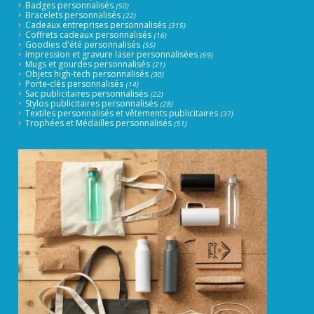
Badges personnalisés
(50)
Bracelets personnalisés
(22)
Cadeaux entreprises personnalisés
(315)
Coffrets cadeaux personnalisés
(16)
Goodies d'été personnalisés
(55)
Impression et gravure laser personnalisées
(69)
Mugs et gourdes personnalisés
(21)
Objets high-tech personnalisés
(30)
Porte-clés personnalisés
(14)
Sac publicitaires personnalisés
(22)
Stylos publicitaires personnalisés
(28)
Textiles personnalisés et vêtements publicitaires
(37)
Trophées et Médailles personnalisés
(51)