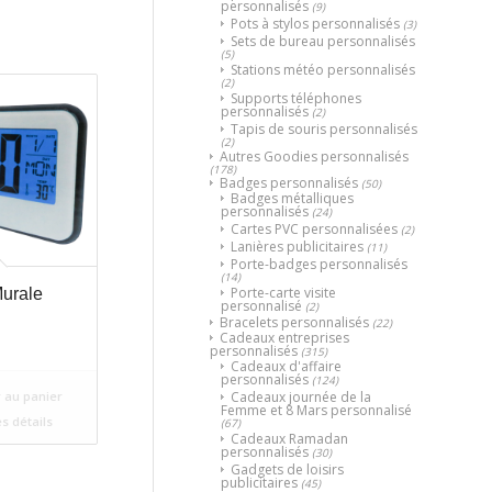
personnalisés
(9)
Pots à stylos personnalisés
(3)
Sets de bureau personnalisés
(5)
Stations météo personnalisés
(2)
Supports téléphones
personnalisés
(2)
Tapis de souris personnalisés
(2)
Autres Goodies personnalisés
(178)
Badges personnalisés
(50)
Badges métalliques
personnalisés
(24)
Cartes PVC personnalisées
(2)
Lanières publicitaires
(11)
Porte-badges personnalisés
(14)
Porte-carte visite
urale
personnalisé
(2)
Bracelets personnalisés
(22)
Cadeaux entreprises
personnalisés
(315)
Cadeaux d'affaire
personnalisés
(124)
Cadeaux journée de la
 au panier
Femme et 8 Mars personnalisé
es détails
(67)
Cadeaux Ramadan
personnalisés
(30)
Gadgets de loisirs
publicitaires
(45)