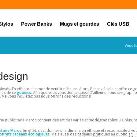
Stylos
Power Banks
Mugs et gourdes
Clés USB
Vous ête
design
yés. En effet tout le monde veut lire l’heure. Alors, Pensez à cela et offre ce 
èles de ce
goodies
. Afin que vous vous démarquiez! D’ailleurs, nous sérigraphi
. Ne vous inquiétez pas nous offrons des réductions!
e publicitaire Maroc contient des articles variés et biodégradables! De plus, n
itaire Maroc.
En effet, c’est donner une dimension éthique et responsable à vot
offrets cadeaux écologiques.
Mais aussi des cadeaux pratiques au quotidien. P