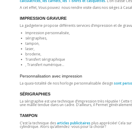
calculatrices, les carnets, les T-shirts et casquettes.
L’on classe Ces
A cet effet, Vous pouvez nous rendre visite dans nos sièges à Casab
IMPRESSION GRAVURE
La gadgeterie propose différents services d’impression et de grav
Impression personnalisée,
sérigraphies,
tampon,
laser,
broderie,
Transfert sérigraphique
, Transfert numérique…
Personnalisation avec impression
La quasi-totalité de nos horloge personnalisable design
sont perso
SÉRIGRAPHIES
La sérigraphie est une technique d’impression très réputée ! Cette 
une maille tendue dans un cadre. D’ailleurs, il Permet généralement d
TAMPON
C’est la technique des
articles publicitaires
plus appréciée! Cela su
cylindrique. Alors qu’attendez -vous pour la choisir?