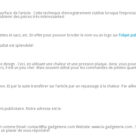
urface de l’article. Cette technique d’enregistrement s’utilise lorsque l’impress
obtenir des pièces très intéressantes!
ettes et sacs, etc. En effet pour pouvoir broder le nom ou un logo sur
l’objet pub
sultat est splendide!
design . Ceci, en utilisant une chaleur et une pression plaque. Ainsi, vous pour
rs, il est un peu cher. Mais souvent utilisé pour les commandes de petites quant
 Et par la suite transférer sur l’article par un repassage à la chaleur. Par ailleu
s publicitaire. Notre adresse est le:
t comme Email: contact@la-gadgeterie.com Website: www.la-gadgeterie.com . S
un plaisir de vous répondre!