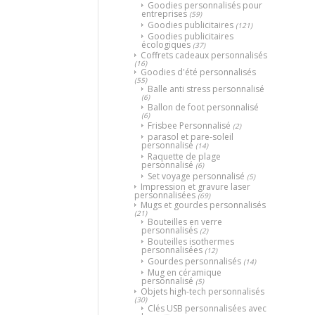
Goodies personnalisés pour
entreprises
(59)
Goodies publicitaires
(121)
Goodies publicitaires
écologiques
(37)
Coffrets cadeaux personnalisés
(16)
Goodies d'été personnalisés
(55)
Balle anti stress personnalisé
(6)
Ballon de foot personnalisé
(6)
Frisbee Personnalisé
(2)
parasol et pare-soleil
personnalisé
(14)
Raquette de plage
personnalisé
(6)
Set voyage personnalisé
(5)
Impression et gravure laser
personnalisées
(69)
Mugs et gourdes personnalisés
(21)
Bouteilles en verre
personnalisés
(2)
Bouteilles isothermes
personnalisées
(12)
Gourdes personnalisés
(14)
Mug en céramique
personnalisé
(5)
Objets high-tech personnalisés
(30)
Clés USB personnalisées avec