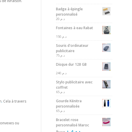
 de livraison.
Badge à épingle
personnalisé
20
د.م.
Fontaines à eau Rabat
150
د.م.
Souris d'ordinateur
publicitaire
75
د.م.
Disque dur 128 GB
240
د.م.
Stylo publicitaire avec
coffret
65
د.م.
Gourde Kénitra
n
.
Cela à travers
personnalisée
65
د.م.
Bracelet rose
 convexes ou
personnalisé Maroc
5
د.م.
4
د.م.