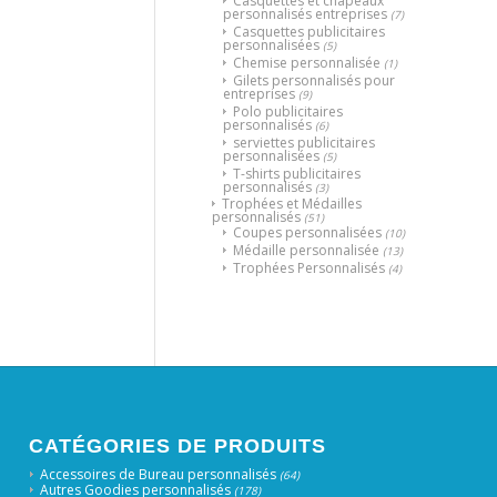
Casquettes et chapeaux
personnalisés entreprises
(7)
Casquettes publicitaires
personnalisées
(5)
Chemise personnalisée
(1)
Gilets personnalisés pour
entreprises
(9)
Polo publicitaires
personnalisés
(6)
serviettes publicitaires
personnalisées
(5)
T-shirts publicitaires
personnalisés
(3)
Trophées et Médailles
personnalisés
(51)
Coupes personnalisées
(10)
Médaille personnalisée
(13)
Trophées Personnalisés
(4)
CATÉGORIES DE PRODUITS
Accessoires de Bureau personnalisés
(64)
Autres Goodies personnalisés
(178)