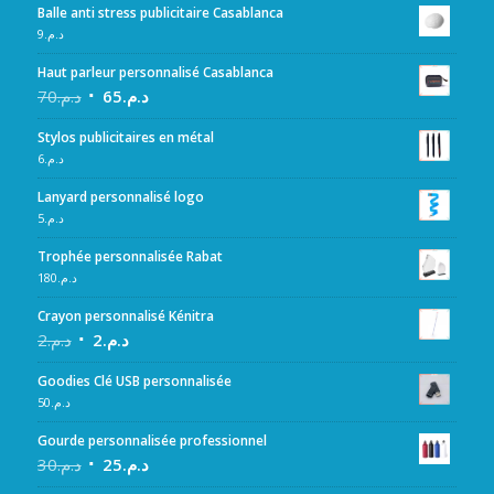
Balle anti stress publicitaire Casablanca
9
د.م.
Haut parleur personnalisé Casablanca
70
د.م.
65
د.م.
Stylos publicitaires en métal
6
د.م.
Lanyard personnalisé logo
5
د.م.
Trophée personnalisée Rabat
180
د.م.
Crayon personnalisé Kénitra
2
د.م.
2
د.م.
Goodies Clé USB personnalisée
50
د.م.
Gourde personnalisée professionnel
30
د.م.
25
د.م.