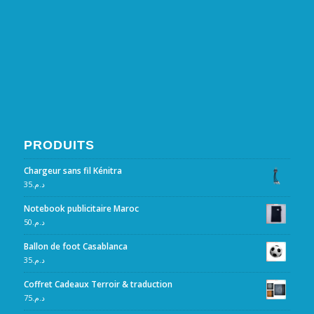
PRODUITS
Chargeur sans fil Kénitra
35
د.م.
Notebook publicitaire Maroc
50
د.م.
Ballon de foot Casablanca
35
د.م.
Coffret Cadeaux Terroir & traduction
75
د.م.