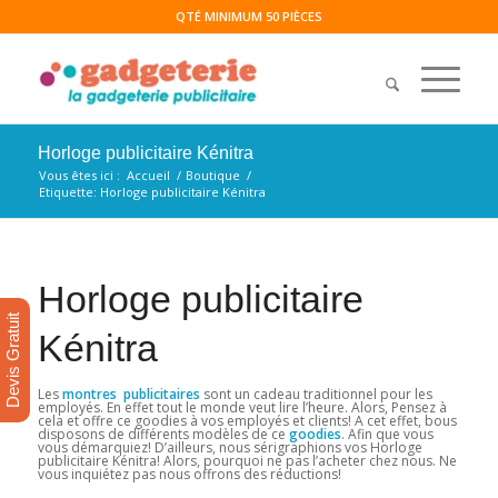
QTÉ MINIMUM 50 PIÈCES
Horloge publicitaire Kénitra
Vous êtes ici :
Accueil
/
Boutique
/
Etiquette: Horloge publicitaire Kénitra
Horloge publicitaire
Devis Gratuit
Kénitra
Les
montres publicitaires
sont un cadeau traditionnel pour les
employés. En effet tout le monde veut lire l’heure. Alors, Pensez à
cela et offre ce goodies à vos employés et clients! A cet effet, bous
disposons de différents modèles de ce
goodies
. Afin que vous
vous démarquiez! D’ailleurs, nous sérigraphions vos Horloge
publicitaire Kénitra! Alors, pourquoi ne pas l’acheter chez nous. Ne
vous inquiétez pas nous offrons des réductions!