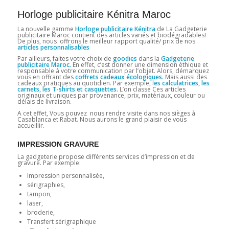
Horloge publicitaire Kénitra Maroc
La nouvelle gamme
Horloge publicitaire Kénitra
de La Gadgeterie
publicitaire Maroc contient des articles variés et biodégradables!
De plus, nous offrons le meilleur rapport qualité/ prix de nos
articles personnalisables
Par ailleurs, faites votre choix de
goodies
dans la
Gadgeterie
publicitaire Maroc.
En effet, c’est donner une dimension éthique et
responsable à votre communication par l’objet. Alors, démarquez
vous en offrant des
coffrets cadeaux écologiques.
Mais aussi des
cadeaux pratiques au quotidien. Par exemple, l
es calculatrices, les
carnets, les T-shirts et casquettes.
L’on classe Ces articles
originaux et uniques par provenance, prix, matériaux, couleur ou
délais de livraison.
A cet effet, Vous pouvez nous rendre visite dans nos sièges à
Casablanca et Rabat. Nous aurons le grand plaisir de vous
accueillir.
IMPRESSION GRAVURE
La gadgeterie propose différents services d’impression et de
gravure. Par exemple:
Impression personnalisée,
sérigraphies,
tampon,
laser,
broderie,
Transfert sérigraphique