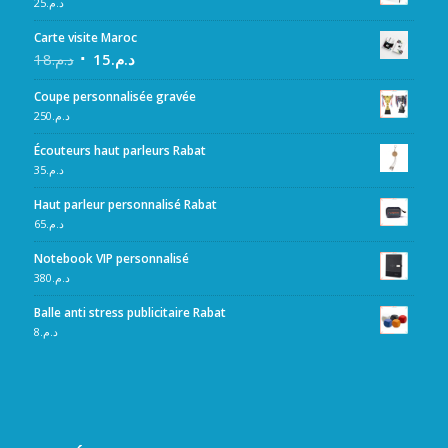
25
د.م.
Carte visite Maroc
18
د.م.
15
د.م.
Coupe personnalisée gravée
250
د.م.
Écouteurs haut parleurs Rabat
35
د.م.
Haut parleur personnalisé Rabat
65
د.م.
Notebook VIP personnalisé
380
د.م.
Balle anti stress publicitaire Rabat
8
د.م.