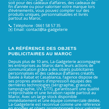
soit pour des cadeaux d’affaires, des cadeaux de
fin d’année ou pour valoriser votre marque lors
d’événements, vous pouvez compter sur des
produits uniques, personnalisables et livrés
partout au Maroc.
📞 Téléphone : 0661 58 57 35
✉️ Email : contact@la-gadgeterie
LA RÉFÉRENCE DES OBJETS
PUBLICITAIRES AU MAROC
Depuis plus de 10 ans, La-Gadgeterie accompagne
les entreprises au Maroc dans leurs actions de
communication grâce à des objets publicitaires
personnalisés et des cadeaux d’affaires créatifs.
Basée à Rabat et Casablanca, l’agence dispose de
ses propres ateliers d’impression équipés des
dernières technologies (sérigraphie, gravure,
tampographie, UV, DTF), garantissant une qualité
irréprochable et une livraison rapide partout au
Maroc. Avec un large stock disponible
immédiatement et une équipe commerciale dédiée,
La-Gadgeterie est reconnue comme une référence
en goodies et objets promotionnels pour valoriser