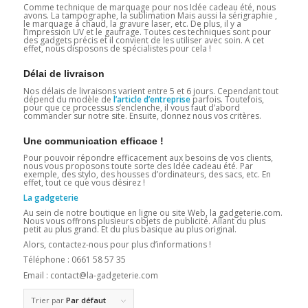
Comme technique de marquage pour nos Idée cadeau été, nous
avons. La tampographe, la sublimation Mais aussi la sérigraphie ,
le marquage à chaud, la gravure laser, etc. De plus, il y a
l’impression UV et le gaufrage. Toutes ces techniques sont pour
des gadgets précis et il convient de les utiliser avec soin. A cet
effet, nous disposons de spécialistes pour cela !
Délai de livraison
Nos délais de livraisons varient entre 5 et 6 jours. Cependant tout
dépend du modèle de
l’article
d’entreprise
parfois. Toutefois,
pour que ce processus s’enclenche, il vous faut d’abord
commander sur notre site. Ensuite, donnez nous vos critères.
Une communication efficace !
Pour pouvoir répondre efficacement aux besoins de vos clients,
nous vous proposons toute sorte des Idée cadeau été. Par
exemple, des stylo, des housses d’ordinateurs, des sacs, etc. En
effet, tout ce que vous désirez !
La gadgeterie
Au sein de notre boutique en ligne ou site Web, la gadgeterie.com.
Nous vous offrons plusieurs objets de publicité. Allant du plus
petit au plus grand. Et du plus basique au plus original.
Alors, contactez-nous pour plus d’informations !
Téléphone : 0661 58 57 35
Email : contact@la-gadgeterie.com
Trier par
Par défaut