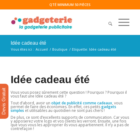
QTÉ MINIMUM 50 PIÈCES
Idée cadeau été
Vous êtes ici :
Accueil
/
Boutique
/
Etiquette: Idée cadeau été
Idée cadeau été
Devis Gratuit
Vous vous posez sûrement cette question ! Pourquoi ? Pourquoi il
vous faut une Idée cadeau été
?
Tout d’abord, avoir un
objet de publicité comme cadeaux
, vous
permet de faire des économies. En effet, ces petits
gadgets
simples
et utilisables au quotidien ne sont pas chers !
De plus, ce sont d’excellents supports de communication. Car vous
y apposerez votre logo et vos clients les verront. Ensuite, une fois
que vous vous les approprier ils vous appartiennent. Il n’y a pas de
contrefaçon !