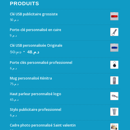
PRODUITS
Clé USB publicitaire grossiste
50
د.م.
Porte-clé personnalisé en cuire
9
د.م.
Clé USB personnalisée Originale
50
د.م.
48
د.م.
Porte clés personnalisé professionnel
6
د.م.
Mug personnalisé Kénitra
75
د.م.
Haut parleur personnalisé logo
65
د.م.
Stylo publicitaire professionnel
6
د.م.
Cadre photo personnalisé Saint valentin