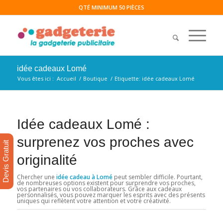
QTÉ MINIMUM 50 PIÈCES
idée cadeaux Lomé
Vous êtes ici :
Accueil
/
Boutique
/
Etiquette: idée cadeaux Lomé
Idée cadeaux Lomé :
surprenez vos proches avec
Devis Gratuit
originalité
Chercher une
idée cadeau à Lomé
peut sembler difficile. Pourtant,
de nombreuses options existent pour surprendre vos proches,
vos partenaires ou vos collaborateurs. Grâce aux cadeaux
personnalisés, vous pouvez marquer les esprits avec des présents
uniques qui reflètent votre attention et votre créativité.