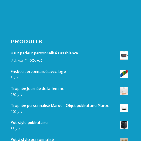
PRODUITS
Haut parleur personnalisé Casablanca
70
د.م.
65
د.م.
Frisbee personnalisé avec logo
8
د.م.
Trophée Journée de la femme
250
د.م.
Trophée personnalisé Maroc - Objet publicitaire Maroc
170
د.م.
Pot stylo publicitaire
35
د.م.
Pot à stylo personnalisé