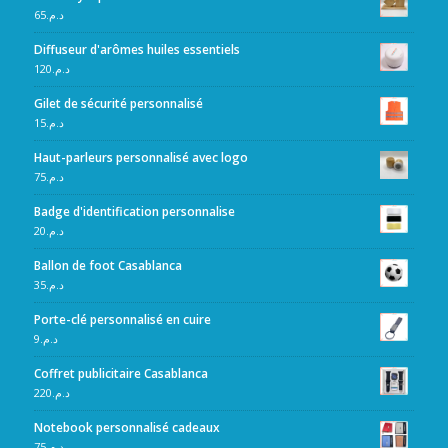
65
د.م.
Diffuseur d'arômes huiles essentiels
120
د.م.
Gilet de sécurité personnalisé
15
د.م.
Haut-parleurs personnalisé avec logo
75
د.م.
Badge d'identification personnalise
20
د.م.
Ballon de foot Casablanca
35
د.م.
Porte-clé personnalisé en cuire
9
د.م.
Coffret publicitaire Casablanca
220
د.م.
Notebook personnalisé cadeaux
75
د.م.