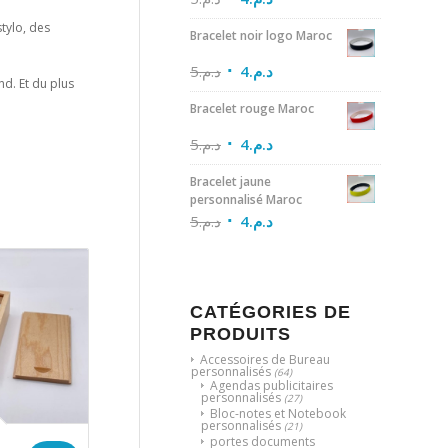
tylo, des
Bracelet noir logo Maroc
5
د.م.
4
د.م.
nd. Et du plus
Bracelet rouge Maroc
5
د.م.
4
د.م.
Bracelet jaune
personnalisé Maroc
5
د.م.
4
د.م.
CATÉGORIES DE
PRODUITS
Accessoires de Bureau
personnalisés
(64)
Agendas publicitaires
personnalisés
(27)
Bloc-notes et Notebook
personnalisés
(21)
portes documents