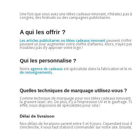
Une fois que vous avez une Idées cadeaux innovant, n’hésitez pas à l
congrès, des festivals ou des campagnes publicitaires.
A qui les offrir ?
Les articles publicitaires ou Idées cadeaux innovant
peuvent s’offri
peuvent un jour augmenter votre chiffre d’affaires. Alors, n’ayez p
n’oubliez pas d’y apposer votre logo !
Qui les personnalise ?
Notre
agence de cadeaux
est spécialiste dans la fabrication et le
de renseignements.
Quelles techniques de marquage utilisez-vous ?
Comme technique de marquage pour nos Idées cadeaux innovant, no
la gravure laser, etc. De plus, il y a l’impression UV et le gaufrage.
effet, nous disposons de spécialistes pour cela !
Délai de livraison
Nos délais de livraisons varient entre 5 et 6 jours. Cependant tou
s’enclenche, il vous faut d’abord commander sur notre site. Ensuite