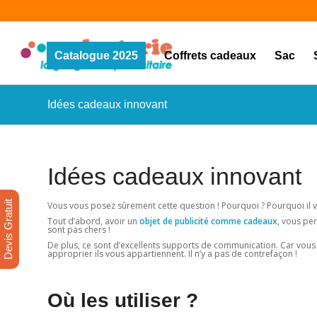
Catalogue 2025
Coffrets cadeaux
Sac
Idées cadeaux innovant
Idées cadeaux innovant
Devis Gratuit
Vous vous posez sûrement cette question ! Pourquoi ? Pourquoi il 
Tout d’abord, avoir un
objet de publicité comme cadeaux
, vous pe
sont pas chers !
De plus, ce sont d’excellents supports de communication. Car vous y
approprier ils vous appartiennent. Il n’y a pas de contrefaçon !
Où les utili