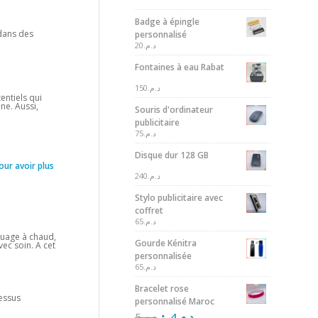
Badge à épingle
 dans des
personnalisé
20
د.م.
Fontaines à eau Rabat
150
د.م.
entiels qui
ne. Aussi,
Souris d'ordinateur
publicitaire
75
د.م.
Disque dur 128 GB
our avoir plus
240
د.م.
Stylo publicitaire avec
coffret
65
د.م.
quage à chaud,
Gourde Kénitra
vec soin. A cet
personnalisée
65
د.م.
Bracelet rose
essus
personnalisé Maroc
5
د.م.
4
د.م.