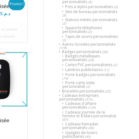
personnalisés
(9)
Promo !
isée
Pots à stylos personnalisés
(3)
Sets de bureau personnalisés
Le
5
د.م.
(5)
Stations météo personnalisés
x
prix
(2)
ial
actuel
Supports téléphones
 au panier
personnalisés
(2)
t :
est :
Tapis de souris personnalisés
es détails
(2)
د.م.75.
د.م.80.
Autres Goodies personnalisés
(178)
Badges personnalisés
(50)
Badges métalliques
personnalisés
(24)
Cartes PVC personnalisées
(2)
Lanières publicitaires
(11)
Porte-badges personnalisés
(14)
Porte-carte visite
personnalisé
(2)
Bracelets personnalisés
(22)
Cadeaux entreprises
personnalisés
(315)
Cadeaux d'affaire
personnalisés
(124)
Cadeaux journée de la
Femme et 8 Mars personnalisé
(67)
isée
Cadeaux Ramadan
personnalisés
(30)
Gadgets de loisirs
publicitaires
(45)