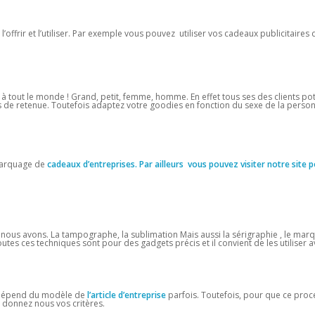
’offrir et l’utiliser. Par exemple vous pouvez utiliser vos cadeaux publicitaires
r à tout le monde ! Grand, petit, femme, homme. En effet tous ses des clients pot
as de retenue. Toutefois adaptez votre goodies en fonction du sexe de la person
 marquage de
cadeaux d’entreprises. Par ailleurs vous pouvez visiter notre site p
us avons. La tampographe, la sublimation Mais aussi la sérigraphie , le mar
 Toutes ces techniques sont pour des gadgets précis et il convient de les utiliser a
t dépend du modèle de
l’article
d’entreprise
parfois. Toutefois, pour que ce proc
, donnez nous vos critères.