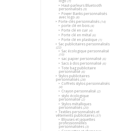
logo
(7)
Haut-parleurs Bluetooth
personnalisés
(9)
Power Banks personnalisés
avec logo
(8)
Porte-clés personnalisés
(14)
porte clé en bois
(4)
Porte clé en cuir
(4)
Porte clé en métal
(6)
Porte clé en plastique
(1)
Sac publicitaires personnalisés
(22)
Sac écologique personnalisé
(10)
sac papier personnalisé
(6)
Sacs à dos personnalisé
(6)
Tote bag publicitaire
personnalisé
(6)
Stylos publicitaires
personnalisés
(28)
Coffrets stylos personnalisés
(4)
Crayon personnalisé
(2)
stylo écologique
personnalisé
(2)
Stylos métalliques
personnalisés
(20)
Textiles personnalisés et
vêtements publicitaires
(37)
Blouses et jaquettes
professionnelles
personnalisées
(3)