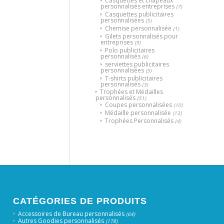
Casquettes et chapeaux
personnalisés entreprises
(7)
Casquettes publicitaires
personnalisées
(5)
Chemise personnalisée
(1)
Gilets personnalisés pour
entreprises
(9)
Polo publicitaires
personnalisés
(6)
serviettes publicitaires
personnalisées
(5)
T-shirts publicitaires
personnalisés
(3)
Trophées et Médailles
personnalisés
(51)
Coupes personnalisées
(10)
Médaille personnalisée
(13)
Trophées Personnalisés
(4)
CATÉGORIES DE PRODUITS
Accessoires de Bureau personnalisés
(64)
Autres Goodies personnalisés
(178)