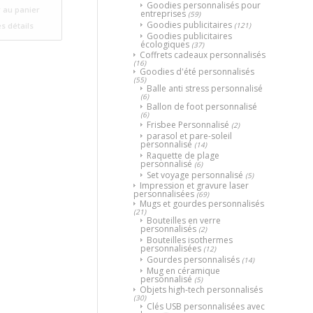
Goodies personnalisés pour
 au panier
entreprises
(59)
Goodies publicitaires
(121)
es détails
Goodies publicitaires
écologiques
(37)
Coffrets cadeaux personnalisés
(16)
Goodies d'été personnalisés
(55)
Balle anti stress personnalisé
(6)
Ballon de foot personnalisé
(6)
Frisbee Personnalisé
(2)
parasol et pare-soleil
personnalisé
(14)
Raquette de plage
personnalisé
(6)
Set voyage personnalisé
(5)
Impression et gravure laser
personnalisées
(69)
Mugs et gourdes personnalisés
(21)
Bouteilles en verre
personnalisés
(2)
Bouteilles isothermes
personnalisées
(12)
Gourdes personnalisés
(14)
Mug en céramique
personnalisé
(5)
Objets high-tech personnalisés
(30)
Clés USB personnalisées avec