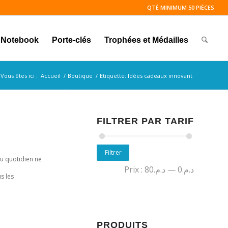
QTÉ MINIMUM 50 PIÈCES
Notebook
Porte-clés
Trophées et Médailles
Vous êtes ici :
Accueil
/
Boutique
/
Etiquette: Idées cadeaux innovant
FILTRER PAR TARIF
Filtrer
au quotidien ne
Prix :
د.م.80
—
د.م.0
s les
PRODUITS