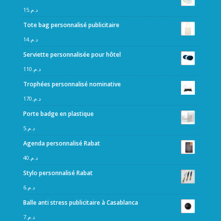
15
د.م.
Tote bag personnalisé publicitaire
14
د.م.
Serviette personnalisée pour hôtel
110
د.م.
Trophées personnalisé nominative
170
د.م.
Porte badge en plastique
5
د.م.
Agenda personnalisé Rabat
40
د.م.
Stylo personnalisé Rabat
6
د.م.
Balle anti stress publicitaire à Casablanca
7
د.م.