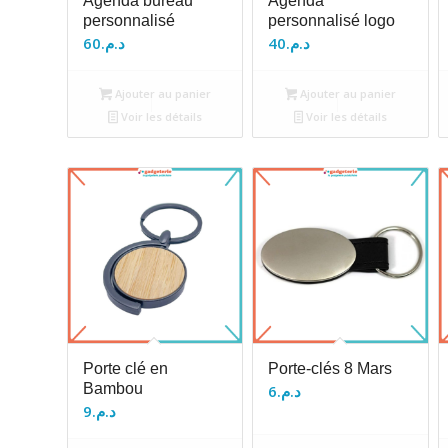
Agenda bureau
Agenda
personnalisé
personnalisé logo
60
د.م.
40
د.م.
Ajouter au panier
Ajouter au panier
Voir les détails
Voir les détails
Porte clé en
Porte-clés 8 Mars
Bambou
6
د.م.
9
د.م.