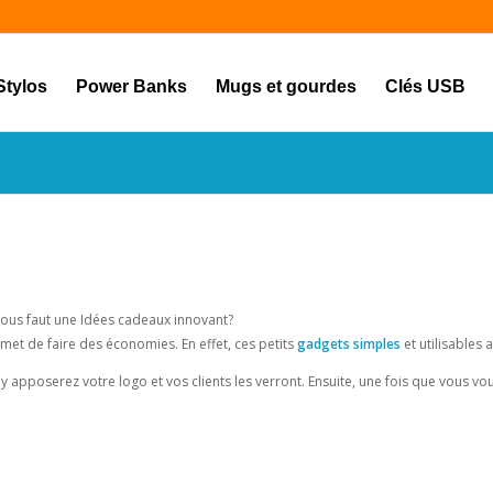
Stylos
Power Banks
Mugs et gourdes
Clés USB
vous faut une Idées cadeaux innovant?
rmet de faire des économies. En effet, ces petits
gadgets simples
et utilisables 
 apposerez votre logo et vos clients les verront. Ensuite, une fois que vous vou
ser ?