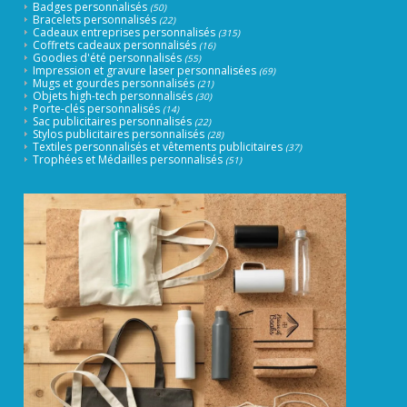
Badges personnalisés
(50)
Bracelets personnalisés
(22)
Cadeaux entreprises personnalisés
(315)
Coffrets cadeaux personnalisés
(16)
Goodies d'été personnalisés
(55)
Impression et gravure laser personnalisées
(69)
Mugs et gourdes personnalisés
(21)
Objets high-tech personnalisés
(30)
Porte-clés personnalisés
(14)
Sac publicitaires personnalisés
(22)
Stylos publicitaires personnalisés
(28)
Textiles personnalisés et vêtements publicitaires
(37)
Trophées et Médailles personnalisés
(51)