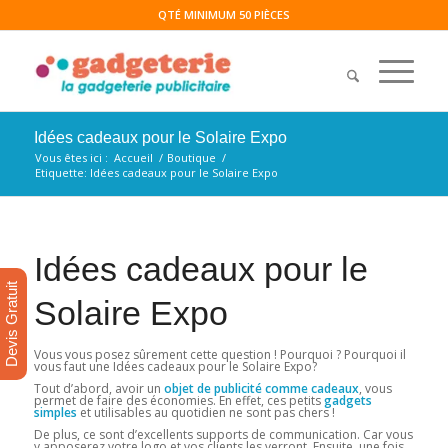
QTÉ MINIMUM 50 PIÈCES
Idées cadeaux pour le Solaire Expo
Vous êtes ici :
Accueil
/
Boutique
/
Etiquette: Idées cadeaux pour le Solaire Expo
Idées cadeaux pour le
Devis Gratuit
Solaire Expo
Vous vous posez sûrement cette question ! Pourquoi ? Pourquoi il
vous faut une Idées cadeaux pour le Solaire Expo?
Tout d’abord, avoir un
objet de publicité comme cadeaux
, vous
permet de faire des économies. En effet, ces petits
gadgets
simples
et utilisables au quotidien ne sont pas chers !
De plus, ce sont d’excellents supports de communication. Car vous
y apposerez votre logo et vos clients les verront. Ensuite, une fois