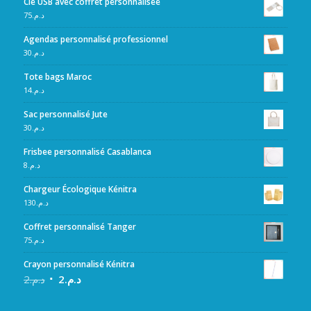
Clé USB avec coffret personnalisée
75
د.م.
Agendas personnalisé professionnel
30
د.م.
Tote bags Maroc
14
د.م.
Sac personnalisé Jute
30
د.م.
Frisbee personnalisé Casablanca
8
د.م.
Chargeur Écologique Kénitra
130
د.م.
Coffret personnalisé Tanger
75
د.م.
Crayon personnalisé Kénitra
2
د.م.
2
د.م.