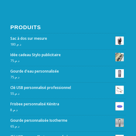
PRODUITS
Sac à dos sur mesure
180
د.م.
Idée cadeau Stylo publicitaire
75
د.م.
Gourde d'eau personnalisée
75
د.م.
Clé USB personnalisé professionnel
55
د.م.
Frisbee personnalisé Kénitra
8
د.م.
Gourde personnalisée Isotherme
65
د.م.