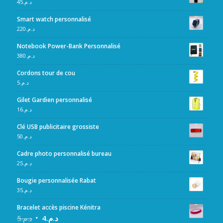
45
د.م.
Smart watch personnalisé
220
د.م.
Notebook Power-Bank Personnalisé
380
د.م.
Cordons tour de cou
5
د.م.
Gilet Gardien personnalisé
16
د.م.
Clé USB publicitaire grossiste
50
د.م.
Cadre photo personnalisé bureau
25
د.م.
Bougie personnalisée Rabat
35
د.م.
Bracelet accès piscine Kénitra
5
د.م.
4
د.م.