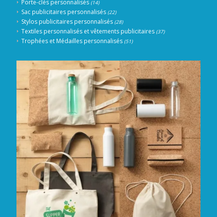
Porte-clés personnalisés
(14)
Sac publicitaires personnalisés
(22)
Stylos publicitaires personnalisés
(28)
Textiles personnalisés et vêtements publicitaires
(37)
Trophées et Médailles personnalisés
(51)