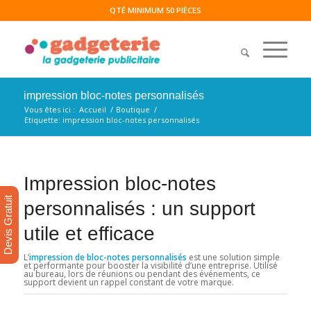
QTÉ MINIMUM 50 PIÈCES
impression bloc-notes personnalisés
Vous êtes ici :
Accueil
/
Boutique
/
Etiquette: impression bloc-notes personnalisés
Impression bloc-notes
Devis Gratuit
personnalisés : un support
utile et efficace
L’
impression de bloc-notes personnalisés
est une solution simple
et performante pour booster la visibilité d’une entreprise. Utilisé
au bureau, lors de réunions ou pendant des événements, ce
support devient un rappel constant de votre marque.