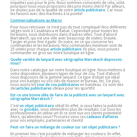
inquiétez pas pour le prix. Nous sommes conscients de cela, voilà
pourquoi nous vous proposons des prix moins chers! Par ailleurs,
ne doutez pas de la qualité de votre
article publicitaire
. Car nous
les faisons avec des machines à la pointe!
Commercialisations au Maroc
Pour nous retrouver ce n’est pas du tout compliqué! Nos différents
sièges sont à Casablanca et Rabat. Cependant pour toutes les
livraisons, nous distribuons dans d’autres villes. Tout d’abord
Marrakech, qui est une ville avec beaucoup de visites. Ensuite,
Tanger et pour finir Agadir. En outre, en ce qui concerne les
commandes et les livraisons. Nos commandes minimum sont de
25 unités pour chaque
article publicitaire.
En plus, vous pouvez
commander en gros sur notre boutique en ligne.
Quelle variété de lanyard avec sérigraphie Marrakech disposons-
nous?
Dans notre catalogue sur notre boutique en ligne. Nous mettons à
votre disposition, plusieurs types de tour de cou. Tout d’abord
nous disposons de la gamme lanyard. Ce type d’objet est idéal
pour vos badges ou vos clés de maison et bureau, etc. De plus,
nous avons les
tour de cou publicitaires
en bandeau. Ce sont des
des
articles publicitaires
idéaux pour les sportifs!
Est-ce une bonne idée de faire de la publicité avec un lanyard avec
sérigraphie Marrakech ?
C’est
un objet publicitaire
idéal! En effet, si vous faites la publicité
avec ce
goodies
, vous obtiendrez plus de résultats. Car tous les
professionnels en utilise un! Et ce sont eux vos clients potentiels!
Alors, qu’attendez-vous? Procurez-vous ces
cadeaux d’affaires
pour vos employés, partenaires et clients!
Peut-on faire un mélange de couleur sur cet objet publicitaire ?
En premier lieu c’est possible de mélanger les couleurs. En effet,