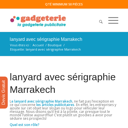
QTÉ MINIMUM 50 PIÈCES
lanyard avec sérigraphie Marrakech
Vous êtes ici :
Accueil
/
Boutique
/
Etiquette: lanyard avec sérigraphie Marrakech
lanyard avec sérigraphie
Devis Gratuit
Marrakech
L
e lanyard avec sérigraphie Marrakech
, ne fait pas l’exception en
ce qui concerne
les articles publicitaires
. En effet, les entreprises y
ajoute sur cet objet leur slogan ou logo pour véhiculer leur
message. Nous disons qu’il est à la pointe, car presque tout le
monde l’utilise aujourd’hui! C’est plutôt un goodies à avoir pour
séduire ses prospects!
Quel est son rôle?