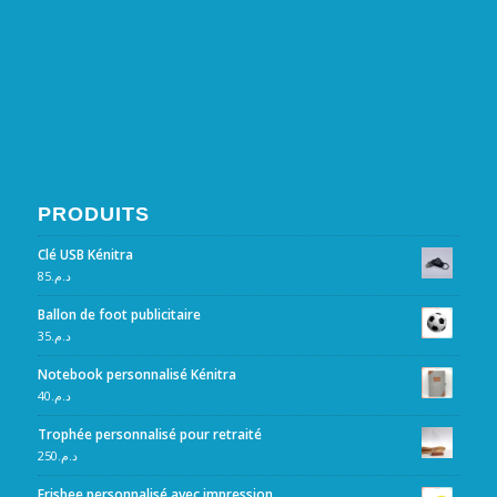
PRODUITS
Clé USB Kénitra
85
د.م.
Ballon de foot publicitaire
35
د.م.
Notebook personnalisé Kénitra
40
د.م.
Trophée personnalisé pour retraité
250
د.م.
Frisbee personnalisé avec impression