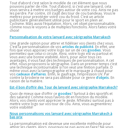
Tout d’abord c’est selon le modèle de cet élément que nous
pouvons parler de rôle. Tout d’abord, si c’est une lanyard, cela
vous servira à mettre vos badges autour de votre cou. Ainsi ne pas
les perdre. Par contre, s’il s’agit des tour de cou bandeau. Vous le
mettrez pour preotéger votre cou du froid. C’est un article
publicitaire généralement utilisé pour le sport en plein air.
Cyclisme. Mais aussi l’équitation. Alors, cet objet personnalisable,
comme nous le voyons a de multiples fonctions. Alors faites votre
choix!
Personnalisation de votre lanyard avec sérigraphie Marrakech
Une grande option pour attirer et fidéliser vos clients chez vous.
C’est la personnalisation de vos
articles de publicité
. En effet, une
fois que vous apposez votre logo sur un de ces
goodies
. Vous
permettez que celui-ci circule. Ainsi, votre logo est vu partout et
vous avez une bonne visibilité. Alors, pour avoir tous ces
avantages, il vous faut des techniques de personnalisation. A cet
effet, nous proposons la sérigraphie. Dans un premier temps c’est
une technique incontournable si l’on veut une finition parfaite. D
même vous avez la tampographie et le marquage à chaud pour
vos
cadeaux d’affaires
. Enfin, le gaufrage, l’impression UV. Par
contre la broderie ne sera pas utilisée pour ce genre
d’objets
. En
raison de la matière.
Est-il bon d’offrir des Tour de lanyard avec sérigraphie Marrakech?
Quoi de mieux que d’offrir ce
goodies
? Surtout à des sportifs et
des salariés! Comme nous l’avons dit en fonction du modèle.
Alors, vos clients vont apprécier le geste. N’hésitez surtout pas à
mettre votre logo sur vos tour de cou. Ainsi, vous augmenterez
votre visibilité!
Nous personnalisons vos lanyard avec sérigraphie Marrakech à
bas prix
La personnalisation est devenue une excellente méthode pour
attirer les clients. Alors, pourquoi ne pas aussi en faire? Ne vous