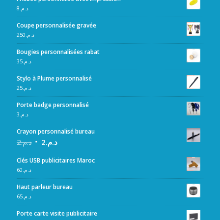
8
د.م.
Coupe personnalisée gravée
250
د.م.
Bougies personnalisées rabat
35
د.م.
Stylo à Plume personnalisé
25
د.م.
Porte badge personnalisé
3
د.م.
Crayon personnalisé bureau
2
د.م.
2
د.م.
Clés USB publicitaires Maroc
60
د.م.
Haut parleur bureau
65
د.م.
Porte carte visite publicitaire