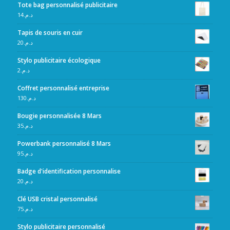
Tote bag personnalisé publicitaire
14
د.م.
Tapis de souris en cuir
20
د.م.
Stylo publicitaire écologique
2
د.م.
Coffret personnalisé entreprise
130
د.م.
Bougie personnalisée 8 Mars
35
د.م.
Powerbank personnalisé 8 Mars
95
د.م.
Badge d'identification personnalise
20
د.م.
Clé USB cristal personnalisé
75
د.م.
Stylo publicitaire personnalisé