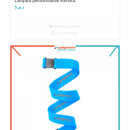
Lanyard personnalisé Kénitra
5
د.م.
Ajouter au panier
Voir les détails