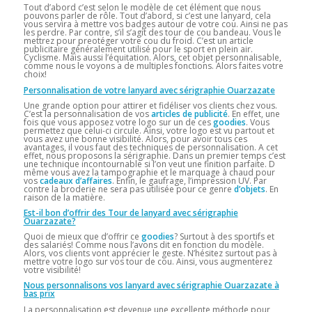
Tout d’abord c’est selon le modèle de cet élément que nous
pouvons parler de rôle. Tout d’abord, si c’est une lanyard, cela
vous servira à mettre vos badges autour de votre cou. Ainsi ne pas
les perdre. Par contre, s’il s’agit des tour de cou bandeau. Vous le
mettrez pour preotéger votre cou du froid. C’est un article
publicitaire généralement utilisé pour le sport en plein air.
Cyclisme. Mais aussi l’équitation. Alors, cet objet personnalisable,
comme nous le voyons a de multiples fonctions. Alors faites votre
choix!
Personnalisation de votre lanyard avec sérigraphie Ouarzazate
Une grande option pour attirer et fidéliser vos clients chez vous.
C’est la personnalisation de vos
articles de publicité
. En effet, une
fois que vous apposez votre logo sur un de ces
goodies
. Vous
permettez que celui-ci circule. Ainsi, votre logo est vu partout et
vous avez une bonne visibilité. Alors, pour avoir tous ces
avantages, il vous faut des techniques de personnalisation. A cet
effet, nous proposons la sérigraphie. Dans un premier temps c’est
une technique incontournable si l’on veut une finition parfaite. D
même vous avez la tampographie et le marquage à chaud pour
vos
cadeaux d’affaires
. Enfin, le gaufrage, l’impression UV. Par
contre la broderie ne sera pas utilisée pour ce genre
d’objets
. En
raison de la matière.
Est-il bon d’offrir des Tour de lanyard avec sérigraphie
Ouarzazate?
Quoi de mieux que d’offrir ce
goodies
? Surtout à des sportifs et
des salariés! Comme nous l’avons dit en fonction du modèle.
Alors, vos clients vont apprécier le geste. N’hésitez surtout pas à
mettre votre logo sur vos tour de cou. Ainsi, vous augmenterez
votre visibilité!
Nous personnalisons vos lanyard avec sérigraphie Ouarzazate à
bas prix
La personnalisation est devenue une excellente méthode pour