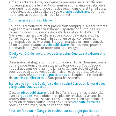
attirer les clients. Alors, pourquoi ne pas aussi en faire? Ne vous
inquiétez pas pour le prix. Nous sommes conscients de cela, voilà
pourquoi nous vous proposons des prix moins chers! Par ailleurs,
ne doutez pas de la qualité de votre
article publicitaire
. Car nous
les faisons avec des machines à la pointe!
Commercialisations au Maroc
Pour nous retrouver ce n’est pas du tout compliqué! Nos différents
sièges sont à Casablanca et Rabat. Cependant pour toutes les
livraisons, nous distribuons dans d’autres villes. Tout d’abord
Marrakech, qui est une ville avec beaucoup de visites. Ensuite,
Tanger et pour finir Agadir. En outre, en ce qui concerne les
commandes et les livraisons. Nos commandes minimum sont de
25 unités pour chaque
article publicitaire.
En plus, vous pouvez
commander en gros sur notre boutique en ligne.
Quelle variété de lanyard avec sérigraphie Ouarzazate disposons-
nous?
Dans notre catalogue sur notre boutique en ligne. Nous mettons à
votre disposition, plusieurs types de tour de cou. Tout d’abord
nous disposons de la gamme lanyard. Ce type d’objet est idéal
pour vos badges ou vos clés de maison et bureau, etc. De plus,
nous avons les
tour de cou publicitaires
en bandeau. Ce sont des
des
articles publicitaires
idéaux pour les sportifs!
Est-ce une bonne idée de faire de la publicité avec un lanyard avec
sérigraphie Ouarzazate ?
C’est
un objet publicitaire
idéal! En effet, si vous faites la publicité
avec ce
goodies
, vous obtiendrez plus de résultats. Car tous les
professionnels en utilise un! Et ce sont eux vos clients potentiels!
Alors, qu’attendez-vous? Procurez-vous ces
cadeaux d’affaires
pour vos employés, partenaires et clients!
Peut-on faire un mélange de couleur sur cet objet publicitaire ?