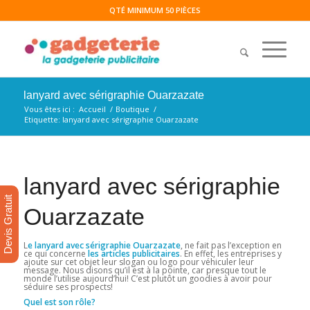
QTÉ MINIMUM 50 PIÈCES
lanyard avec sérigraphie Ouarzazate
Vous êtes ici :
Accueil
/
Boutique
/
Etiquette: lanyard avec sérigraphie Ouarzazate
lanyard avec sérigraphie
Devis Gratuit
Ouarzazate
L
e lanyard avec sérigraphie Ouarzazate
, ne fait pas l’exception en
ce qui concerne
les articles publicitaires
. En effet, les entreprises y
ajoute sur cet objet leur slogan ou logo pour véhiculer leur
message. Nous disons qu’il est à la pointe, car presque tout le
monde l’utilise aujourd’hui! C’est plutôt un goodies à avoir pour
séduire ses prospects!
Quel est son rôle?