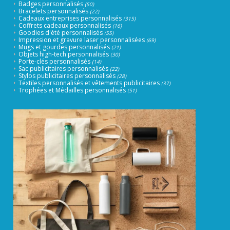
Badges personnalisés
(50)
Bracelets personnalisés
(22)
Cadeaux entreprises personnalisés
(315)
Coffrets cadeaux personnalisés
(16)
Goodies d'été personnalisés
(55)
Impression et gravure laser personnalisées
(69)
Mugs et gourdes personnalisés
(21)
Objets high-tech personnalisés
(30)
Porte-clés personnalisés
(14)
Sac publicitaires personnalisés
(22)
Stylos publicitaires personnalisés
(28)
Textiles personnalisés et vêtements publicitaires
(37)
Trophées et Médailles personnalisés
(51)