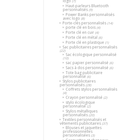
logo
(7)
Haut-parleurs Bluetooth
personnalisés
(9)
Power Banks personnalisés
avec logo
(8)
Porte-clés personnalisés
(14)
porte clé en bois
(4)
Porte clé en cuir
(4)
Porte clé en métal
(6)
Porte clé en plastique
(1)
Sac publicitaires personnalisés
(22)
Sac écologique personnalisé
(10)
sac papier personnalisé
(6)
Sacs à dos personnalisé
(6)
Tote bag publicitaire
personnalisé
(6)
Stylos publicitaires
personnalisés
(28)
Coffrets stylos personnalisés
(4)
Crayon personnalisé
(2)
stylo écologique
personnalisé
(2)
Stylos métalliques
personnalisés
(20)
Textiles personnalisés et
vêtements publicitaires
(37)
Blouses et jaquettes
professionnelles
personnalisées
(3)