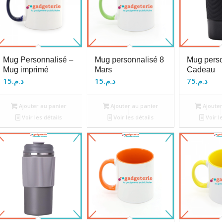
Mug Personnalisé –
Mug personnalisé 8
Mug pers
Mug imprimé
Mars
Cadeau
15
د.م.
15
د.م.
75
د.م.
Ajouter au panier
Ajouter au panier
Ajouter
Voir les détails
Voir les détails
Voir l