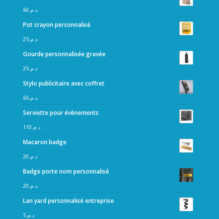
60
د.م.
Pot crayon personnalisé
25
د.م.
Gourde personnalisée gravée
25
د.م.
Stylo publicitaire avec coffret
65
د.م.
Serviette pour évènements
110
د.م.
Macaron badge
20
د.م.
Badge porte nom personnalisé
20
د.م.
Lan yard personnalisé entreprise
5
د.م.