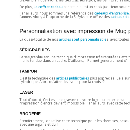
d’exemple, nous avons: les clés USB, les stylos, les t-shirts et les 
De plus,
Le coffret cadeau
constitue aussi un choix judicieux pour 
Par ailleurs, nous sommes une référence des
cadeaux d’entreprise.
l’année. Alors, à l’approche de la St Sylvestre offrez des
cadeaux de 
Personnalisation avec impression de Mug 
La quasi-totalité de nos
articles sont personnalisable
s avec toutes 
SÉRIGRAPHIES
La sérigraphie est une technique d’impression très réputée ! Cette 
maille tendue dans un cadre. D’ailleurs, il Permet généralement d’ im
TAMPON
C’est la technique des
articles publicitaires
plus appréciée! Cela su
cylindrique. Alors qu’attendez -vous pour la choisir?
LASER
Tout d’abord, Ceci est une gravure de votre logo ou un texte sur l
l’impression d’encre devient impossible. Par ailleurs, avec cette te
BRODERIE
Premièrement, l’on utilise cette technique pour les chemises, casqu
avec une aiguille et du fil!