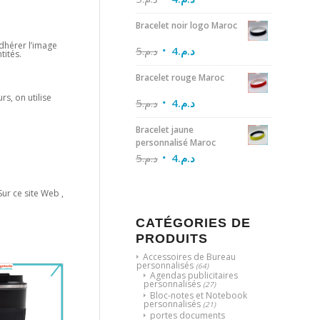
Bracelet noir logo Maroc
adhérer l’image
5
د.م.
4
د.م.
tités.
Bracelet rouge Maroc
rs, on utilise
5
د.م.
4
د.م.
Bracelet jaune
personnalisé Maroc
5
د.م.
4
د.م.
Sur ce site Web ,
CATÉGORIES DE
PRODUITS
Accessoires de Bureau
personnalisés
(64)
Agendas publicitaires
personnalisés
(27)
Bloc-notes et Notebook
personnalisés
(21)
portes documents