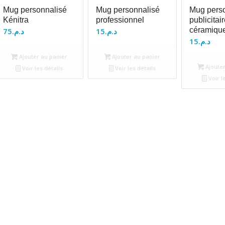
Mug personnalisé
Mug personnalisé
Mug pers
Kénitra
professionnel
publicitai
céramiqu
75
د.م.
15
د.م.
15
د.م.
Ajouter au panier
Ajouter au panier
Ajouter
Voir les détails
Voir les détails
Voir l