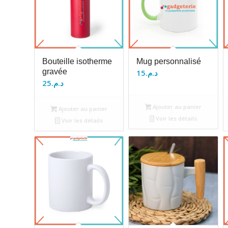
Bouteille isotherme
Mug personnalisé
gravée
15
د.م.
25
د.م.
Ajouter au panier
Ajouter au panier
Voir les détails
Voir les détails