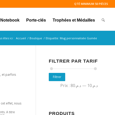
QTÉ MINIMUM 50 PIÈCES
Notebook
Porte-clés
Trophées et Médailles
s êtes ici :
Accueil
/
Boutique
/
Etiquette: Mug personnalisée Guinée
FILTRER PAR TARIF
 et parfois
Filtrer
Prix :
د.م.80
—
د.م.10
cet effet, nous
ts. A titre
PRODUITS