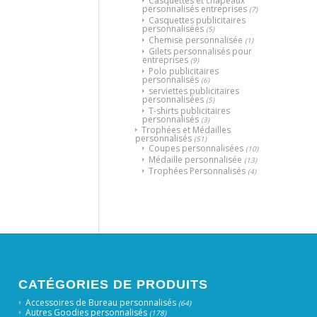
Casquettes et chapeaux
personnalisés entreprises
(7)
Casquettes publicitaires
personnalisées
(5)
Chemise personnalisée
(1)
Gilets personnalisés pour
entreprises
(9)
Polo publicitaires
personnalisés
(6)
serviettes publicitaires
personnalisées
(5)
T-shirts publicitaires
personnalisés
(3)
Trophées et Médailles
personnalisés
(51)
Coupes personnalisées
(10)
Médaille personnalisée
(13)
Trophées Personnalisés
(4)
CATÉGORIES DE PRODUITS
Accessoires de Bureau personnalisés
(64)
Autres Goodies personnalisés
(178)