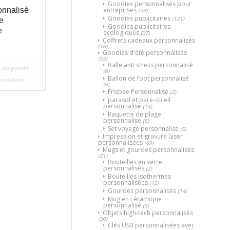
Goodies personnalisés pour
entreprises
onnalisé
(59)
Goodies publicitaires
(121)
re
Goodies publicitaires
e
écologiques
(37)
Coffrets cadeaux personnalisés
(16)
Goodies d'été personnalisés
(55)
Balle anti stress personnalisé
 au panier
(6)
Ballon de foot personnalisé
es détails
(6)
Frisbee Personnalisé
(2)
parasol et pare-soleil
personnalisé
(14)
Raquette de plage
personnalisé
(6)
Set voyage personnalisé
(5)
Impression et gravure laser
personnalisées
(69)
Mugs et gourdes personnalisés
(21)
Bouteilles en verre
personnalisés
(2)
Bouteilles isothermes
personnalisées
(12)
Gourdes personnalisés
(14)
Mug en céramique
personnalisé
(5)
Objets high-tech personnalisés
(30)
Clés USB personnalisées avec