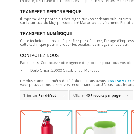
En outre, c’est l’une des techniques les plus chers, certes. Mais le ré
TRANSFERT SÉRIGRAPHIQUE
Il imprime des photos ou des logos sur vos cadeaux publicitaires. Ce
sur la surface du Mug personnalisé Maroc ou du vêtement. Par ailleu
TRANSFERT NUMÉRIQUE
Cette technique consiste à profiler par découpe, l’image d’impression.
cette technique pour marquer les textiles, les images en couleur.
CONTACTEZ NOUS
Par ailleurs, Contactez notre agence de goodies pour tous vos objet
Derb Omar, 20000 Casablanca, Morocco
De plus comme numéro de téléphone, nous avons:
0661 58 57 35
vous pouvez nous laisser vos recommandations! Nous nous ferons 
Trier par
Par défaut
Afficher
45 Produits par page