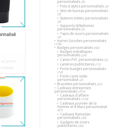
personnalisés
(9)
Pots à stylos personnalisés
(3)
Sets de bureau personnalisés
(5)
Stations météo personnalisés
(2)
Supports téléphones
personnalisés
(2)
Tapis de souris personnalisés
onnalisé
(2)
Autres Goodies personnalisés
(178)
Badges personnalisés
(50)
Badges métalliques
personnalisés
(24)
Cartes PVC personnalisées
(2)
 au panier
Lanières publicitaires
(11)
es détails
Porte-badges personnalisés
(14)
Porte-carte visite
personnalisé
(2)
Bracelets personnalisés
(22)
Cadeaux entreprises
personnalisés
(315)
Cadeaux d'affaire
personnalisés
(124)
Cadeaux journée de la
Femme et 8 Mars personnalisé
(67)
Cadeaux Ramadan
personnalisés
(30)
Gadgets de loisirs
publicitaires
(45)