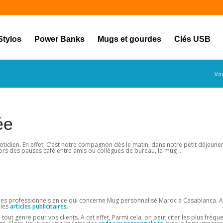
Stylos
Power Banks
Mugs et gourdes
Clés USB
Vou
ée
idien. En effet, C’est notre compagnon dès le matin, dans notre petit déjeuner,
 lors des pauses café entre amis ou collègues de bureau, le mug …
es professionnels en ce qui concerne Mug personnalisé Maroc à Casablanca. A 
 les
articles publicitaires
.
tout genre pour vos clients. A cet effet, Parmi cela, on peut citer les plus fréquen