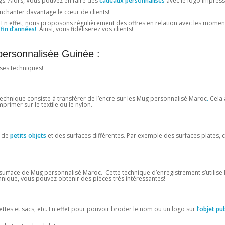
Mugs. Alors, Vous pouvez en faire des
cadeaux personnalisés
avec le logo impress
enchanter davantage le cœur de clients!
En effet, nous proposons régulièrement des offres en relation avec les moment
fin d’années!
Ainsi, vous fidéliserez vos clients!
personnalisée Guinée :
ses techniques!
technique consiste à transférer de l’encre sur les Mug personnalisé Maroc
.
Cela 
primer sur le textile ou le nylon.
r de
petits objets
et des surfaces différentes. Par exemple des surfaces plates,
a surface de Mug personnalisé Maroc. Cette technique d’enregistrement s’utilise
chnique, vous pouvez obtenir des pièces très intéressantes!
ettes et sacs, etc. En effet pour pouvoir broder le nom ou un logo sur
l’objet pub