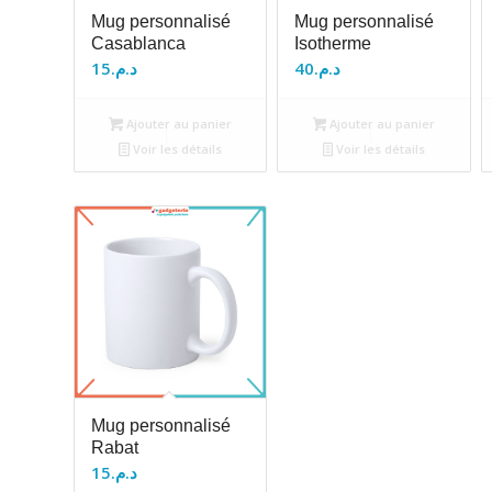
Mug personnalisé
Mug personnalisé
Casablanca
Isotherme
15
د.م.
40
د.م.
Ajouter au panier
Ajouter au panier
Voir les détails
Voir les détails
Mug personnalisé
Rabat
15
د.م.