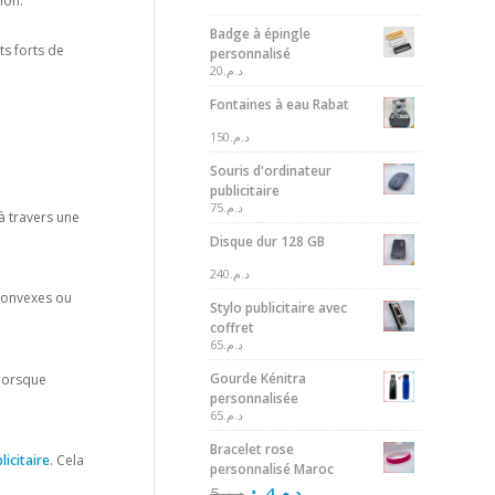
ion.
Badge à épingle
s forts de
personnalisé
20
د.م.
Fontaines à eau Rabat
150
د.م.
Souris d'ordinateur
publicitaire
75
د.م.
à travers une
Disque dur 128 GB
240
د.م.
 convexes ou
Stylo publicitaire avec
coffret
65
د.م.
Gourde Kénitra
 lorsque
personnalisée
65
د.م.
Bracelet rose
licitaire
. Cela
personnalisé Maroc
5
د.م.
4
د.م.