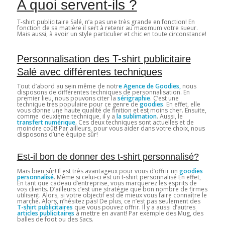
A quoi servent-ils ?
T-shirt publicitaire Salé, n’a pas une très grande en fonction! En
fonction de sa matière il sert à retenir au maximum votre sueur.
Mais aussi, à avoir un style particulier et chic en toute circonstance!
Personnalisation des T-shirt publicitaire
Salé avec différentes techniques
Tout d’abord au sein même de notr
e Agence de Goodies,
nous
disposons de différentes techniques de personnalisation. En
premier lieu, nous pouvons citer la
sérigraphie
. C’est une
technique très populaire pour ce genre de
goodies
. En effet, elle
vous donne une haute qualité de finition et est moins cher. Ensuite,
comme deuxième technique, il y a
la sublimation
. Aussi, le
transfert numérique.
Ces deux techniques sont actuelles et de
moindre coût! Par ailleurs, pour vous aider dans votre choix, nous
disposons d’une équipe sûr!
Est-il bon de donner des t-shirt personnalisé?
Mais bien sûr! Il est très avantageux pour vous d’offrir un
goodies
personnalisé
. Même si celui-ci est un t-shirt personnalisé En effet,
En tant que cadeau d’entreprise, vous marquerez les esprits de
vos clients. D’ailleurs c’est une stratégie que bon nombre de firmes
utilisent. Alors, si votre objectif est de mieux vous faire connaître le
marché. Alors, n’hésitez pas! De plus, ce n’est pas seulement des
T-shirt publicitaires
que vous pouvez offrir. Il y a aussi d’autres
articles publicitaires
à mettre en avant! Par exemple des Mug, des
balles de foot ou des Sacs.