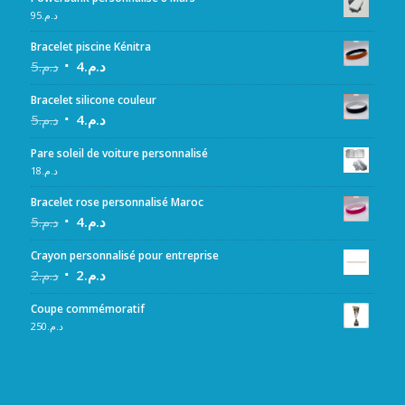
95
د.م.
Bracelet piscine Kénitra
5
د.م.
4
د.م.
Bracelet silicone couleur
5
د.م.
4
د.م.
Pare soleil de voiture personnalisé
18
د.م.
Bracelet rose personnalisé Maroc
5
د.م.
4
د.م.
Crayon personnalisé pour entreprise
2
د.م.
2
د.م.
Coupe commémoratif
250
د.م.