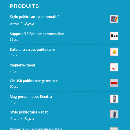
PRODUITS
Stylo publicitaire personnalisé
3
د.م.
3
د.م.
Support Téléphone personnalisé
33
د.م.
Balle anti stress publicitaire
7
د.م.
Raquette Rabat
25
د.م.
Clé USB publicitaire grossiste
50
د.م.
Mug personnalisé Kénitra
75
د.م.
Stylo publicitaire Rabat
4
د.م.
3
د.م.
Powerbank personnalisé 8 Mars