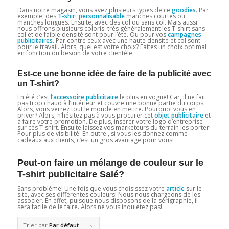
Dans notre magasin, vous avez plusieurs types de ce
goodies
. Par
exemple, des
T-shir
t
personnalisable
manches courtes ou
manches longues. Ensuite, avec des col ou sans col. Mais aussi
nous offrons plusieurs coloris. très généralement les T-shirt sans
col et de faible densité sont pour l’été. Ou pour vos
campagnes
publicitaires
. Par contre ceux avec une haute densité et col sont
pour le travail. Alors, quel est votre choix? Faites un choix optimal
en fonction du besoin de votre clientèle.
Est-ce une bonne idée de faire de la publicité avec
un T-shirt?
En été c’est
l’accessoire publicitaire
le plus en vogue! Car, il ne fait
pas trop chaud à l’intérieur et couvre une bonne partie du corps.
Alors, vous verrez tout le monde en mettre. Pourquoi vous en
priver? Alors, n’hésitez pas à vous procurer cet
objet publicitaire
et
à faire votre promotion. De plus, insérer votre logo d’entreprise
sur ces T-shirt. Ensuite laissez vos marketeurs du terrain les porter!
Pour plus de visibilité. En outre , si vous les donnez comme
cadeaux aux clients, c’est un gros avantage pour vous!
Peut-on faire un mélange de couleur sur le
T-shirt publicitaire Salé?
Sans problème! Une fois que vous choisissez votre
article
sur le
site, avec ses différentes couleurs! Nous nous chargeons de les
associer. En effet, puisque nous disposons de la sérigraphie, il
sera facile de le faire. Alors ne vous inquiétez pas!
Trier par
Par défaut