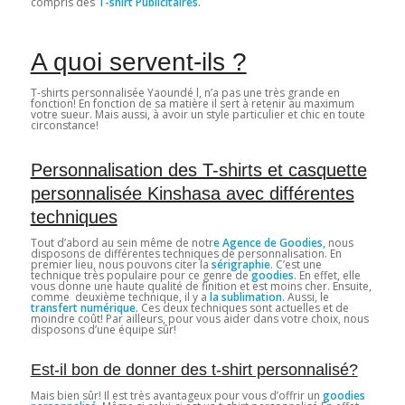
compris des
T-shirt Publicitaires.
A quoi servent-ils ?
T-shirts personnalisée Yaoundé l, n’a pas une très grande en
fonction! En fonction de sa matière il sert à retenir au maximum
votre sueur. Mais aussi, à avoir un style particulier et chic en toute
circonstance!
Personnalisation des T-shirts et casquette
personnalisée Kinshasa avec différentes
techniques
Tout d’abord au sein même de notr
e Agence de Goodies,
nous
disposons de différentes techniques de personnalisation. En
premier lieu, nous pouvons citer la
sérigraphie
. C’est une
technique très populaire pour ce genre de
goodies
. En effet, elle
vous donne une haute qualité de finition et est moins cher. Ensuite,
comme deuxième technique, il y a
la sublimation
. Aussi, le
transfert numérique.
Ces deux techniques sont actuelles et de
moindre coût! Par ailleurs, pour vous aider dans votre choix, nous
disposons d’une équipe sûr!
Est-il bon de donner des t-shirt personnalisé?
Mais bien sûr! Il est très avantageux pour vous d’offrir un
goodies