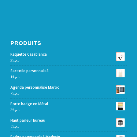
PRODUITS
Raquette Casablanca
25
د.م.
Sac toile personnalisé
14
د.م.
Agenda personnalisé Maroc
75
د.م.
Porte badge en Métal
25
د.م.
Haut parleur bureau
65
د.م.
Badge personnalisé Medecin