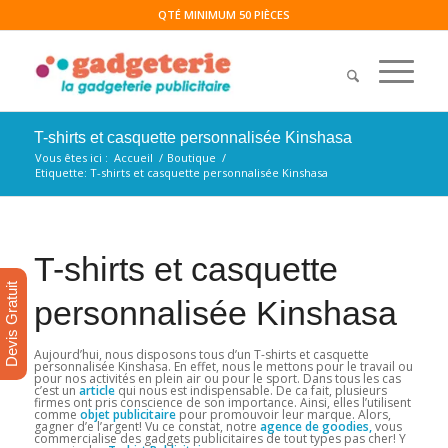
QTÉ MINIMUM 50 PIÈCES
T-shirts et casquette personnalisée Kinshasa
Vous êtes ici :
Accueil
/
Boutique
/
Etiquette: T-shirts et casquette personnalisée Kinshasa
T-shirts et casquette
Devis Gratuit
personnalisée Kinshasa
Aujourd’hui, nous disposons tous d’un T-shirts et casquette
personnalisée Kinshasa. En effet, nous le mettons pour le travail ou
pour nos activités en plein air ou pour le sport. Dans tous les cas
c’est un
article
qui nous est indispensable. De ca fait, plusieurs
firmes ont pris conscience de son importance. Ainsi, elles l’utilisent
comme
objet publicitaire
pour promouvoir leur marque. Alors,
gagner d’e l’argent! Vu ce constat, notre
agence de
goodies,
vous
commercialise des gadgets publicitaires de tout types pas cher! Y