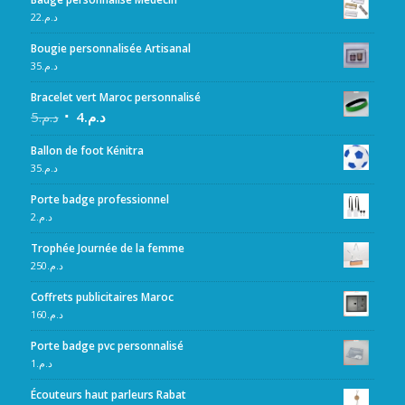
22
د.م.
Bougie personnalisée Artisanal
35
د.م.
Bracelet vert Maroc personnalisé
5
د.م.
4
د.م.
Ballon de foot Kénitra
35
د.م.
Porte badge professionnel
2
د.م.
Trophée Journée de la femme
250
د.م.
Coffrets publicitaires Maroc
160
د.م.
Porte badge pvc personnalisé
1
د.م.
Écouteurs haut parleurs Rabat