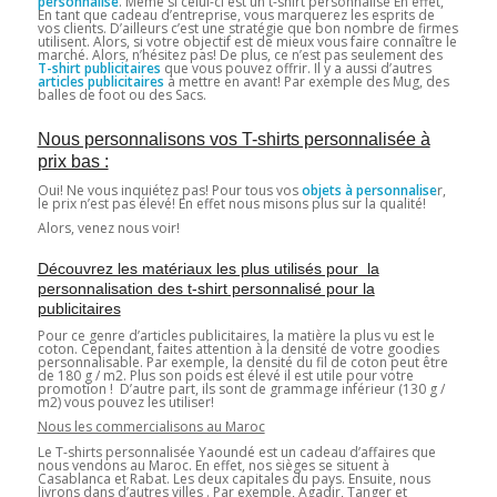
personnalisé
. Même si celui-ci est un t-shirt personnalisé En effet,
En tant que cadeau d’entreprise, vous marquerez les esprits de
vos clients. D’ailleurs c’est une stratégie que bon nombre de firmes
utilisent. Alors, si votre objectif est de mieux vous faire connaître le
marché. Alors, n’hésitez pas! De plus, ce n’est pas seulement des
T-shirt publicitaires
que vous pouvez offrir. Il y a aussi d’autres
articles publicitaires
à mettre en avant! Par exemple des Mug, des
balles de foot ou des Sacs.
Nous personnalisons vos T-shirts personnalisée à
prix bas :
Oui! Ne vous inquiétez pas! Pour tous vos
objets à personnalise
r,
le prix n’est pas élevé! En effet nous misons plus sur la qualité!
Alors, venez nous voir!
Découvrez les matériaux les plus utilisés pour la
personnalisation des t-shirt personnalisé pour la
publicitaires
Pour ce genre d’articles publicitaires, la matière la plus vu est le
coton. Cependant, faites attention à la densité de votre goodies
personnalisable. Par exemple, la densité du fil de coton peut être
de 180 g / m2. Plus son poids est élevé il est utile pour votre
promotion ! D’autre part, ils sont de grammage inférieur (130 g /
m2) vous pouvez les utiliser!
Nous les commercialisons au Maroc
Le T-shirts personnalisée Yaoundé est un cadeau d’affaires que
nous vendons au Maroc. En effet, nos sièges se situent à
Casablanca et Rabat. Les deux capitales du pays. Ensuite, nous
livrons dans d’autres villes . Par exemple, Agadir, Tanger et