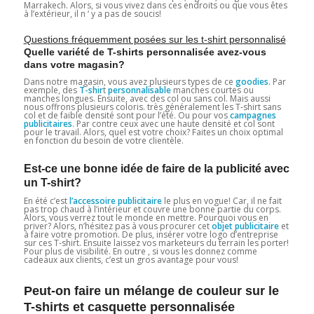
Marrakech. Alors, si vous vivez dans ces endroits ou que vous êtes
à l’extérieur, il n ‘ y a pas de soucis!
Questions fréquemment posées sur les t-shirt personnalisé
Quelle variété de T-shirts personnalisée
avez-vous
dans votre magasin?
Dans notre magasin, vous avez plusieurs types de ce
goodies
. Par
exemple, des
T-shir
t
personnalisable
manches courtes ou
manches longues. Ensuite, avec des col ou sans col. Mais aussi
nous offrons plusieurs coloris. très généralement les T-shirt sans
col et de faible densité sont pour l’été. Ou pour vos
campagnes
publicitaires
. Par contre ceux avec une haute densité et col sont
pour le travail. Alors, quel est votre choix? Faites un choix optimal
en fonction du besoin de votre clientèle.
Est-ce une bonne idée de faire de la publicité avec
un T-shirt?
En été c’est
l’accessoire publicitaire
le plus en vogue! Car, il ne fait
pas trop chaud à l’intérieur et couvre une bonne partie du corps.
Alors, vous verrez tout le monde en mettre. Pourquoi vous en
priver? Alors, n’hésitez pas à vous procurer cet
objet publicitaire
et
à faire votre promotion. De plus, insérer votre logo d’entreprise
sur ces T-shirt. Ensuite laissez vos marketeurs du terrain les porter!
Pour plus de visibilité. En outre , si vous les donnez comme
cadeaux aux clients, c’est un gros avantage pour vous!
Peut-on faire un mélange de couleur sur le
T-shirts et casquette personnalisée