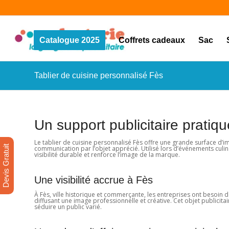
Catalogue 2025
Coffrets cadeaux
Sac
Tablier de cuisine personnalisé Fès
Un support publicitaire pratiqu
Le tablier de cuisine personnalisé Fès offre une grande surface d’imp
Devis Gratuit
communication par l’objet apprécié. Utilisé lors d’événements cul
visibilité durable et renforce l’image de la marque.
Une visibilité accrue à Fès
À Fès, ville historique et commerçante, les entreprises ont besoin 
diffusant une image professionnelle et créative. Cet objet publici
séduire un public varié.