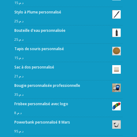
15
د.م.
Stylo à Plume personnalisé
25
د.م.
Bouteille d'eau personnalisée
25
د.م.
Tapis de souris personnalisé
15
د.م.
Sac à dos personnalisé
21
د.م.
Bougie personnalisée professionnelle
35
د.م.
Frisbee personnalisé avec logo
8
د.م.
Powerbank personnalisé 8 Mars
95
د.م.