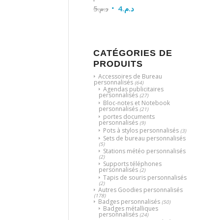
5
د.م.
4
د.م.
CATÉGORIES DE
PRODUITS
Accessoires de Bureau
personnalisés
(64)
Agendas publicitaires
personnalisés
(27)
Bloc-notes et Notebook
personnalisés
(21)
portes documents
personnalisés
(9)
Pots à stylos personnalisés
(3)
Sets de bureau personnalisés
(5)
Stations météo personnalisés
(2)
Supports téléphones
personnalisés
(2)
Tapis de souris personnalisés
(2)
Autres Goodies personnalisés
(178)
Badges personnalisés
(50)
Badges métalliques
personnalisés
(24)