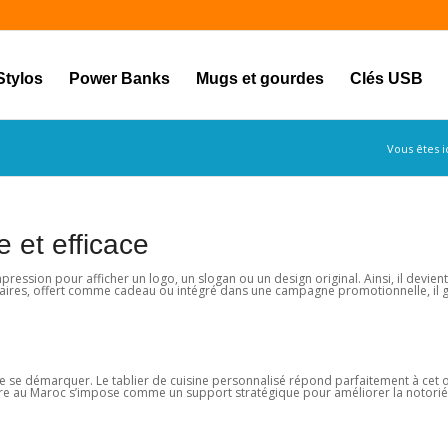
Stylos
Power Banks
Mugs et gourdes
Clés USB
Vous êtes ic
e et efficace
ression pour afficher un logo, un slogan ou un design original. Ainsi, il devient
inaires, offert comme cadeau ou intégré dans une campagne promotionnelle, il g
de se démarquer. Le tablier de cuisine personnalisé répond parfaitement à cet o
taire au Maroc s’impose comme un support stratégique pour améliorer la notoriét