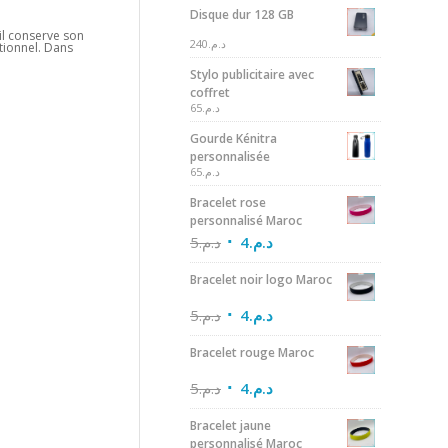
Disque dur 128 GB
 il conserve son
240
د.م.
tionnel. Dans
Stylo publicitaire avec
coffret
65
د.م.
Gourde Kénitra
personnalisée
65
د.م.
Bracelet rose
personnalisé Maroc
5
د.م.
4
د.م.
Bracelet noir logo Maroc
5
د.م.
4
د.م.
Bracelet rouge Maroc
5
د.م.
4
د.م.
Bracelet jaune
personnalisé Maroc