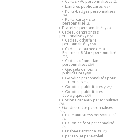
Cartes PVC personnalisées
(2)
Lanières publicitaires
(11)
Porte-badges personnalisés
(14)
Porte-carte visite
personnalisé
(2)
Bracelets personnalisés
(22)
Cadeaux entreprises
personnalisés
(315)
Cadeaux d'affaire
personnalisés
(124)
Cadeaux journée de la
Femme et 8 Mars personnalisé
(67)
Cadeaux Ramadan
personnalisés
(30)
Gadgets de loisirs
publicitaires
(45)
Goodies personnalisés pour
entreprises
(59)
Goodies publicitaires
(121)
Goodies publicitaires
écologiques
(37)
Coffrets cadeaux personnalisés
(16)
Goodies d'été personnalisés
(55)
Balle anti stress personnalisé
(6)
Ballon de foot personnalisé
(6)
Frisbee Personnalisé
(2)
parasol et pare-soleil