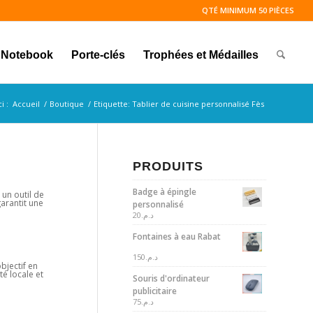
QTÉ MINIMUM 50 PIÈCES
Notebook
Porte-clés
Trophées et Médailles
i :
Accueil
/
Boutique
/
Etiquette: Tablier de cuisine personnalisé Fès
PRODUITS
Badge à épingle
 un outil de
arantit une
personnalisé
20
د.م.
Fontaines à eau Rabat
150
د.م.
bjectif en
é locale et
Souris d'ordinateur
publicitaire
75
د.م.