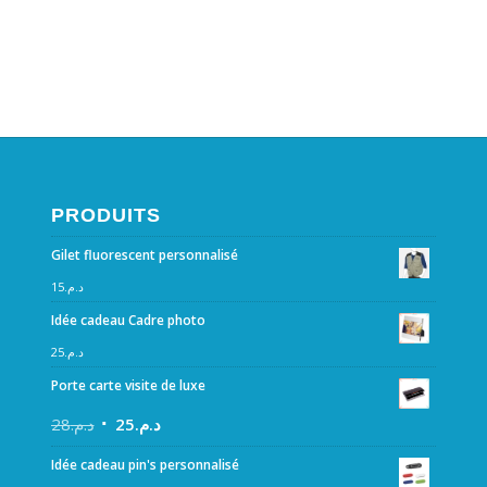
PRODUITS
Gilet fluorescent personnalisé
15
د.م.
Idée cadeau Cadre photo
25
د.م.
Porte carte visite de luxe
28
د.م.
25
د.م.
Idée cadeau pin's personnalisé