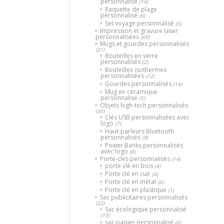
personnalisé
(14)
Raquette de plage
personnalisé
(6)
Set voyage personnalisé
(5)
Impression et gravure laser
personnalisées
(69)
Mugs et gourdes personnalisés
(21)
Bouteilles en verre
personnalisés
(2)
Bouteilles isothermes
personnalisées
(12)
Gourdes personnalisés
(14)
Mug en céramique
personnalisé
(5)
Objets high-tech personnalisés
(30)
Clés USB personnalisées avec
logo
(7)
Haut-parleurs Bluetooth
personnalisés
(9)
Power Banks personnalisés
avec logo
(8)
Porte-clés personnalisés
(14)
porte clé en bois
(4)
Porte clé en cuir
(4)
Porte clé en métal
(6)
Porte clé en plastique
(1)
Sac publicitaires personnalisés
(22)
Sac écologique personnalisé
(10)
sac papier personnalisé
(6)