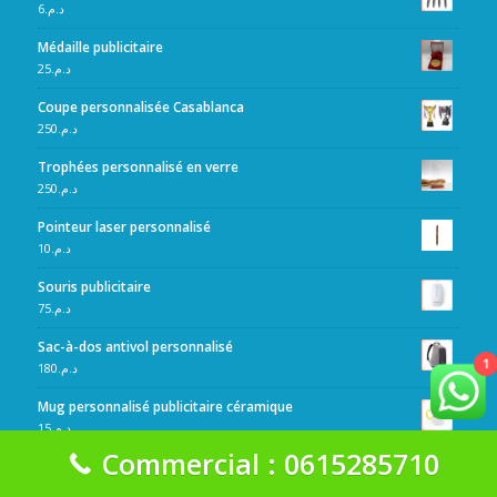
6
د.م.
Médaille publicitaire
25
د.م.
Coupe personnalisée Casablanca
250
د.م.
Trophées personnalisé en verre
250
د.م.
Pointeur laser personnalisé
10
د.م.
Souris publicitaire
75
د.م.
Sac-à-dos antivol personnalisé
1
180
د.م.
Mug personnalisé publicitaire céramique
15
د.م.
Commercial : 0615285710
Médaille personnalisée gravée
25
د.م.