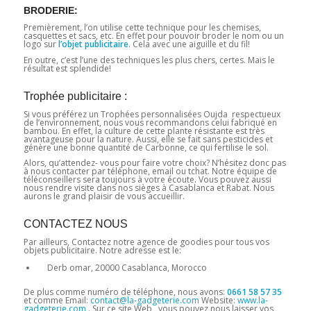
BRODERIE:
Premièrement, l’on utilise cette technique pour les chemises,
casquettes et sacs, etc. En effet pour pouvoir broder le nom ou un
logo sur
l’objet publicitaire
. Cela avec une aiguille et du fil!
En outre, c’est l’une des techniques les plus chers, certes. Mais le
résultat est splendide!
Trophée publicitaire :
Si vous préférez un Trophées personnalisées Oujda respectueux
de l’environnement, nous vous recommandons celui fabriqué en
bambou. En effet, la culture de cette plante résistante est très
avantageuse pour la nature. Aussi, elle se fait sans pesticides et
génère une bonne quantité de Carbonne, ce qui fertilise le sol.
Alors, qu’attendez- vous pour faire votre choix? N’hésitez donc pas
à nous contacter par téléphone, email ou tchat. Notre équipe de
téléconseillers sera toujours à votre écoute. Vous pouvez aussi
nous rendre visite dans nos sièges à Casablanca et Rabat. Nous
aurons le grand plaisir de vous accueillir.
CONTACTEZ NOUS
Par ailleurs, Contactez notre agence de goodies pour tous vos
objets publicitaire. Notre adresse est le:
Derb omar, 20000 Casablanca, Morocco
De plus comme numéro de téléphone, nous avons:
0661 58 57 35
et comme Email:
contact@la-gadgeterie.com
Website:
www.la-
gadgeterie.com
. Sur ce site Web , vous pouvez nous laisser vos