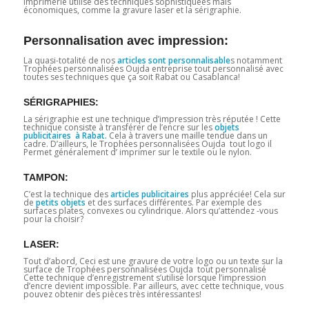
imprimerie utilise des techniques sophistiquées mais
économiques, comme la gravure laser et la sérigraphie.
Personnalisation avec impression:
La quasi-totalité de nos
articles sont personnalisable
s notamment
Trophées personnalisées Oujda entreprise tout personnalisé avec
toutes ses techniques que ça soit Rabat ou Casablanca!
SÉRIGRAPHIES:
La sérigraphie est une technique d’impression très réputée ! Cette
technique consiste à transférer de l’encre sur les
objets
publicitaires à Rabat.
Cela à travers une maille tendue dans un
cadre. D’ailleurs, le Trophées personnalisées Oujda tout logo il
Permet généralement d’ imprimer sur le textile ou le nylon.
TAMPON:
C’est la technique des
articles publicitaires
plus appréciée! Cela sur
de
petits objets
et des surfaces différentes. Par exemple des
surfaces plates, convexes ou cylindrique. Alors qu’attendez -vous
pour la choisir?
LASER:
Tout d’abord, Ceci est une gravure de votre logo ou un texte sur la
surface de Trophées personnalisées Oujda tout personnalisé
Cette technique d’enregistrement s’utilise lorsque l’impression
d’encre devient impossible. Par ailleurs, avec cette technique, vous
pouvez obtenir des pièces très intéressantes!