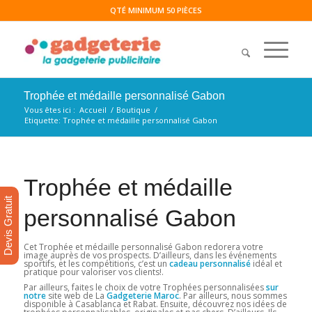
QTÉ MINIMUM 50 PIÈCES
Trophée et médaille personnalisé Gabon
Vous êtes ici :
Accueil
/
Boutique
/
Etiquette: Trophée et médaille personnalisé Gabon
Trophée et médaille
Devis Gratuit
personnalisé Gabon
Cet Trophée et médaille personnalisé Gabon redorera votre
image auprès de vos prospects. D’ailleurs, dans les événements
sportifs, et les compétitions, c’est un
cadeau personnalisé
idéal et
pratique pour valoriser vos clients!.
Par ailleurs, faites le choix de votre Trophées personnalisées
sur
notre
site web de La
Gadgeterie Maroc
. Par ailleurs, nous sommes
disponible à Casablanca et Rabat. Ensuite, découvrez nos idées de