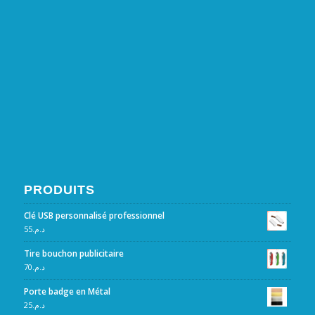
PRODUITS
Clé USB personnalisé professionnel
55
د.م.
Tire bouchon publicitaire
70
د.م.
Porte badge en Métal
25
د.م.