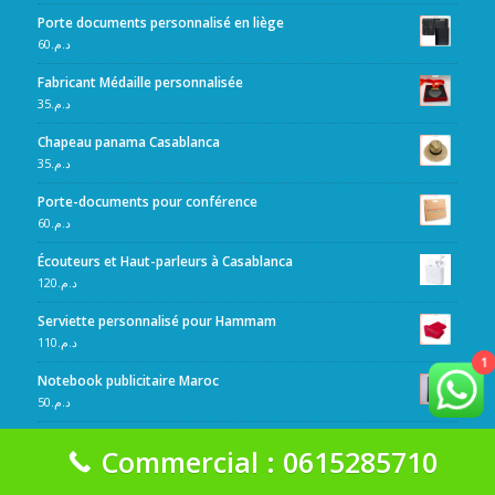
Porte documents personnalisé en liège
60
د.م.
Fabricant Médaille personnalisée
35
د.م.
Chapeau panama Casablanca
35
د.م.
Porte-documents pour conférence
60
د.م.
Écouteurs et Haut-parleurs à Casablanca
120
د.م.
Serviette personnalisé pour Hammam
110
د.م.
1
Notebook publicitaire Maroc
50
د.م.
Porte étiquette badge
Commercial : 0615285710
5
د.م.