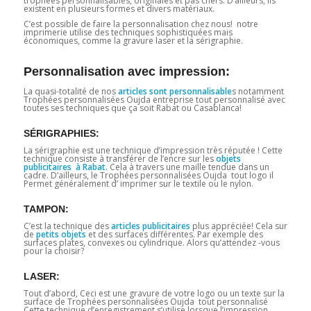
trophées personnalisables, originales et pas chers. D’ailleurs, Ils
existent en plusieurs formes et divers matériaux.
C’est possible de faire la personnalisation chez nous! notre
imprimerie utilise des techniques sophistiquées mais
économiques, comme la gravure laser et la sérigraphie.
Personnalisation avec impression:
La quasi-totalité de nos
articles sont personnalisable
s notamment
Trophées personnalisées Oujda entreprise tout personnalisé avec
toutes ses techniques que ça soit Rabat ou Casablanca!
SÉRIGRAPHIES:
La sérigraphie est une technique d’impression très réputée ! Cette
technique consiste à transférer de l’encre sur les
objets
publicitaires à Rabat.
Cela à travers une maille tendue dans un
cadre. D’ailleurs, le Trophées personnalisées Oujda tout logo il
Permet généralement d’ imprimer sur le textile ou le nylon.
TAMPON:
C’est la technique des
articles publicitaires
plus appréciée! Cela sur
de
petits objets
et des surfaces différentes. Par exemple des
surfaces plates, convexes ou cylindrique. Alors qu’attendez -vous
pour la choisir?
LASER:
Tout d’abord, Ceci est une gravure de votre logo ou un texte sur la
surface de Trophées personnalisées Oujda tout personnalisé
Cette technique d’enregistrement s’utilise lorsque l’impression