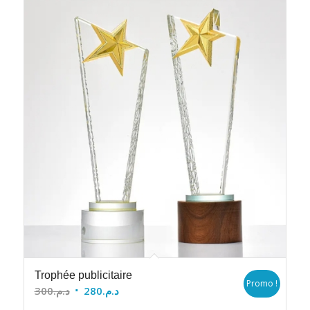
Trophée publicitaire
Promo !
Le
Le
300
د.م.
280
د.م.
prix
prix