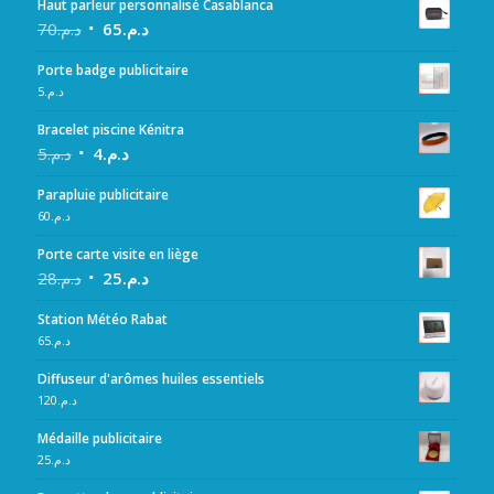
Haut parleur personnalisé Casablanca
70
د.م.
65
د.م.
Porte badge publicitaire
5
د.م.
Bracelet piscine Kénitra
5
د.م.
4
د.م.
Parapluie publicitaire
60
د.م.
Porte carte visite en liège
28
د.م.
25
د.م.
Station Météo Rabat
65
د.م.
Diffuseur d'arômes huiles essentiels
120
د.م.
Médaille publicitaire
25
د.م.