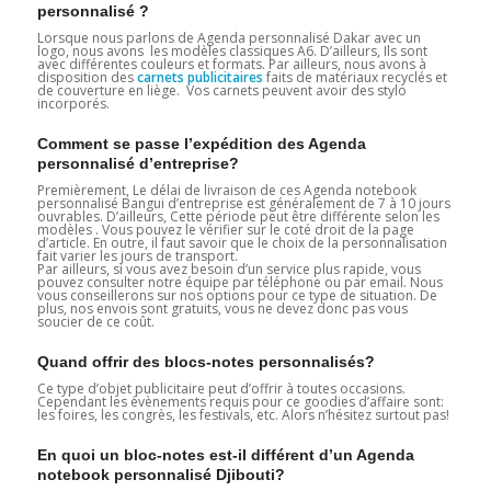
personnalisé ?
Lorsque nous parlons de Agenda personnalisé Dakar avec un
logo, nous avons les modèles classiques A6. D’ailleurs, Ils sont
avec différentes couleurs et formats. Par ailleurs, nous avons à
disposition des
carnets publicitaires
faits de matériaux recyclés et
de couverture en liège. Vos carnets peuvent avoir des stylo
incorporés.
Comment se passe l’expédition des Agenda
personnalisé d’entreprise?
Premièrement, Le délai de livraison de ces Agenda notebook
personnalisé Bangui d’entreprise est généralement de 7 à 10 jours
ouvrables. D’ailleurs, Cette période peut être différente selon les
modèles . Vous pouvez le vérifier sur le coté droit de la page
d’article. En outre, il faut savoir que le choix de la personnalisation
fait varier les jours de transport.
Par ailleurs, si vous avez besoin d’un service plus rapide, vous
pouvez consulter notre équipe par téléphone ou par email. Nous
vous conseillerons sur nos options pour ce type de situation. De
plus, nos envois sont gratuits, vous ne devez donc pas vous
soucier de ce coût.
Quand offrir des blocs-notes personnalisés?
Ce type d’objet publicitaire peut d’offrir à toutes occasions.
Cependant les évènements requis pour ce goodies d’affaire sont:
les foires, les congrès, les festivals, etc. Alors n’hésitez surtout pas!
En quoi un bloc-notes est-il différent d’un Agenda
notebook personnalisé Djibouti?