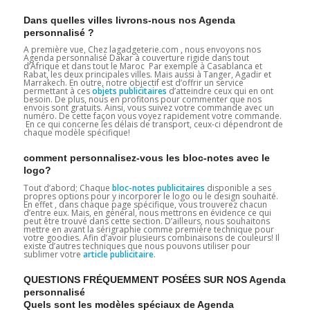
Dans quelles villes livrons-nous nos Agenda
personnalisé ?
A première vue, Chez lagadgeterie.com , nous envoyons nos
Agenda personnalisé Dakar à couverture rigide dans tout
d’Afrique et dans tout le Maroc Par exemple à Casablanca et
Rabat, les deux principales villes. Mais aussi à Tanger, Agadir et
Marrakech. En outre, notre objectif est d’offrir un service
permettant à ces
objets publicitaires
d’atteindre ceux qui en ont
besoin. De plus, nous en profitons pour commenter que nos
envois sont gratuits. Ainsi, vous suivez votre commande avec un
numéro. De cette façon vous voyez rapidement votre commande.
En ce qui concerne les délais de transport, ceux-ci dépendront de
chaque modèle spécifique!
comment personnalisez-vous les bloc-notes avec le
logo?
Tout d’abord; Chaque
bloc-notes publicitaires
disponible a ses
propres options pour y incorporer le logo ou le design souhaité.
En effet , dans chaque page spécifique, vous trouverez chacun
d’entre eux. Mais, en général, nous mettrons en évidence ce qui
peut être trouvé dans cette section. D’ailleurs, nous souhaitons
mettre en avant la sérigraphie comme première technique pour
votre goodies. Afin d’avoir plusieurs combinaisons de couleurs! Il
existe d’autres techniques que nous pouvons utiliser pour
sublimer votre
article publicitaire
.
QUESTIONS FRÉQUEMMENT POSÉES SUR NOS Agenda
personnalisé
Quels sont les modèles spéciaux de Agenda