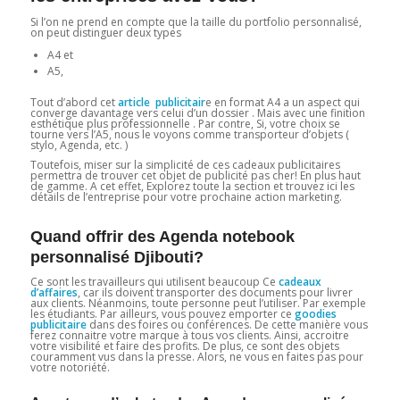
Si l’on ne prend en compte que la taille du portfolio personnalisé,
on peut distinguer deux types
A4 et
A5,
Tout d’abord cet
article publicitair
e en format A4 a un aspect qui
converge davantage vers celui d’un dossier . Mais avec une finition
esthétique plus professionnelle . Par contre, Si, votre choix se
tourne vers l’A5, nous le voyons comme transporteur d’objets (
stylo, Agenda, etc. )
Toutefois, miser sur la simplicité de ces cadeaux publicitaires
permettra de trouver cet objet de publicité pas cher! En plus haut
de gamme. A cet effet, Explorez toute la section et trouvez ici les
détails de l’entreprise pour votre prochaine action marketing.
Quand offrir des Agenda notebook
personnalisé Djibouti?
Ce sont les travailleurs qui utilisent beaucoup Ce
cadeaux
d’affaires
, car ils doivent transporter des documents pour livrer
aux clients. Néanmoins, toute personne peut l’utiliser. Par exemple
les étudiants. Par ailleurs, vous pouvez emporter ce
goodies
publicitaire
dans des foires ou conférences. De cette manière vous
ferez connaitre votre marque à tous vos clients. Ainsi, accroitre
votre visibilité et faire des profits. De plus, ce sont des objets
couramment vus dans la presse. Alors, ne vous en faites pas pour
votre notoriété.