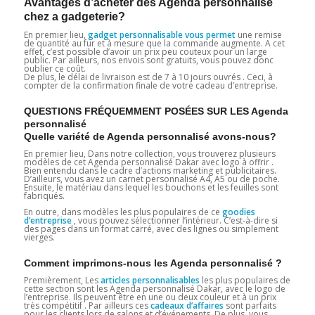
Avantages d’acheter des Agenda personnalisé
chez a gadgeterie?
En premier lieu,
gadget personnalisable vous permet
une remise
de quantité au fur et à mesure que la commande augmente. A cet
effet, c’est possible d’avoir un prix peu couteux pour un large
public. Par ailleurs, nos envois sont gratuits, vous pouvez donc
oublier ce coût.
De plus, le délai de livraison est de 7 à 10 jours ouvrés . Ceci, à
compter de la confirmation finale de votre cadeau d’entreprise.
QUESTIONS FRÉQUEMMENT POSÉES SUR LES Agenda
personnalisé
Quelle variété de Agenda personnalisé avons-nous?
En premier lieu, Dans notre collection, vous trouverez plusieurs
modèles de cet Agenda personnalisé Dakar avec logo à offrir .
Bien entendu dans le cadre d’actions marketing et publicitaires.
D’ailleurs, vous avez un carnet personnalisé A4, A5 ou de poche.
Ensuite, le matériau dans lequel les bouchons et les feuilles sont
fabriqués.
En outre, dans modèles les plus populaires de ce
goodies
d’entreprise
, vous pouvez sélectionner l’intérieur. C’est-à-dire si
des pages dans un format carré, avec des lignes ou simplement
vierges.
Comment imprimons-nous les Agenda personnalisé ?
Premièrement, Les
articles personnalisables
les plus populaires de
cette section sont les Agenda personnalisé Dakar, avec le logo de
l’entreprise. Ils peuvent être en une ou deux couleur et à un prix
très compétitif . Par ailleurs ces
cadeaux d’affaires
sont parfaits
pour les clients lors de salons et d’événements. De plus, vous