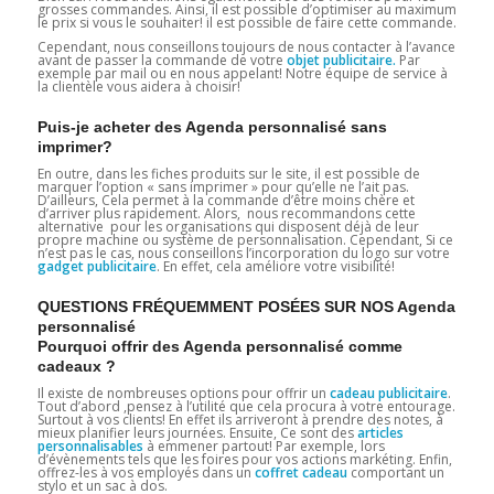
grosses commandes. Ainsi, il est possible d’optimiser au maximum
le prix si vous le souhaiter! il est possible de faire cette commande.
Cependant, nous conseillons toujours de nous contacter à l’avance
avant de passer la commande de votre
objet publicitaire.
Par
exemple par mail ou en nous appelant! Notre équipe de service à
la clientèle vous aidera à choisir!
Puis-je acheter des Agenda personnalisé sans
imprimer?
En outre, dans les fiches produits sur le site, il est possible de
marquer l’option « sans imprimer » pour qu’elle ne l’ait pas.
D’ailleurs, Cela permet à la commande d’être moins chère et
d’arriver plus rapidement. Alors, nous recommandons cette
alternative pour les organisations qui disposent déjà de leur
propre machine ou système de personnalisation. Cependant, Si ce
n’est pas le cas, nous conseillons l’incorporation du logo sur votre
gadget
publicitaire
. En effet, cela améliore votre visibilité!
QUESTIONS FRÉQUEMMENT POSÉES SUR NOS Agenda
personnalisé
Pourquoi offrir des Agenda personnalisé comme
cadeaux ?
Il existe de nombreuses options pour offrir un
cadeau publicitaire
.
Tout d’abord ,pensez à l’utilité que cela procura à votre entourage.
Surtout à vos clients! En effet ils arriveront à prendre des notes, à
mieux planifier leurs journées. Ensuite, Ce sont des
articles
personnalisables
à emmener partout! Par exemple, lors
d’évènements tels que les foires pour vos actions markéting. Enfin,
offrez-les à vos employés dans un
coffret cadeau
comportant un
stylo et un sac à dos.