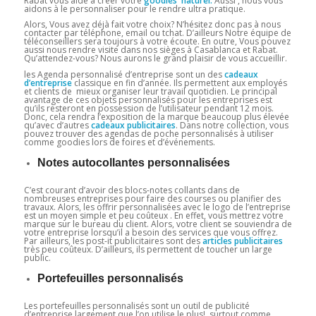
Rabat vous aide à créer votre
goodies naturel.
Aussi , nous vous
aidons à le personnaliser pour le rendre ultra pratique.
Alors, Vous avez déjà fait votre choix? N’hésitez donc pas à nous
contacter par téléphone, email ou tchat. D’ailleurs Notre équipe de
téléconseillers sera toujours à votre écoute. En outre, Vous pouvez
aussi nous rendre visite dans nos sièges à Casablanca et Rabat.
Qu’attendez-vous? Nous aurons le grand plaisir de vous accueillir.
les Agenda personnalisé d’entreprise sont un des
cadeaux
d’entreprise
classique en fin d’année. Ils permettent aux employés
et clients de mieux organiser leur travail quotidien. Le principal
avantage de ces objets personnalisés pour les entreprises est
qu’ils resteront en possession de l’utilisateur pendant 12 mois.
Donc, cela rendra l’exposition de la marque beaucoup plus élevée
qu’avec d’autres
cadeaux
publicitaires
. Dans notre collection, vous
pouvez trouver des agendas de poche personnalisés à utiliser
comme goodies lors de foires et d’événements.
Notes autocollantes personnalisées
C’est courant d’avoir des blocs-notes collants dans de
nombreuses entreprises pour faire des courses ou planifier des
travaux. Alors, les offrir personnalisées avec le logo de l’entreprise
est un moyen simple et peu coûteux . En effet, vous mettrez votre
marque sur le bureau du client. Alors, votre client se souviendra de
votre entreprise lorsqu’il a besoin des services que vous offrez.
Par ailleurs, les post-it publicitaires sont des
articles publicitaires
très peu coûteux. D’ailleurs, ils permettent de toucher un large
public.
Portefeuilles personnalisés
Les portefeuilles personnalisés sont un outil de publicité
d’entreprise largement que l’on utilise le plus! surtout comme