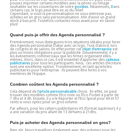
pouvez imprimer certains modèles avec la photo ou l’image
souhaitée sur les couvertures de votre
goodies.
Néanmoins
, D
ans
certains cas, le logo peut être en as du relief.
Cependant, si vous la personnalisation ne vous intéresse pas,
achetez-en en gros sans personnalisation. Afin d’avoir un grand
stock à bas prix. Toutefois contactez-nous avant pour en savoir
plus!
Quand puis-je offrir des Agenda personnalisé ?
Premièrement, nous distinguons trois situations idéales pour livrer
des Agenda personnalisé Dakar avec un logo. Tout d’abord, lors
de congrès et de salons. En effet porter cet
objet d’entreprise
est
plus ou moins obligatoire pour la publicité. Deuxièmement, il y a
les événements commerciaux que les firmes organisent elles-
mêmes. Alors, dans ce cas, il est essentiel d’apporter des
cadeaux
publicitaires
pour tous les participants. Ainsi, ces articles d’écriture
sont une excellente option. Troisièmement, en tant qu’articles
publicitaires pour l’entreprise . Ils peuvent être livrés à vos
membres de l’équipe.
Combien coûtent les Agenda personnalisé ?
Cela dépend de
l’article personnalisable
choisi. En effet, on peut
trouver des modèles comme l’Eco note ou l’Eco Pocket à partir de
7 dhs et 4 dh. Ensuite, il y a le Reporter et l’Eco Spiral pour 69 et 57
cents si vous optez pour un gros volume.
Par ailleurs, pour les cahiers publicitaires A5 (format supérieur); il y
a une variation du prix allant de 13 dirhams à 21dhs.
Puis-je acheter des Agenda personnalisé en gros?
Bien sûr. Nous travaillons également avec des volumes pour les