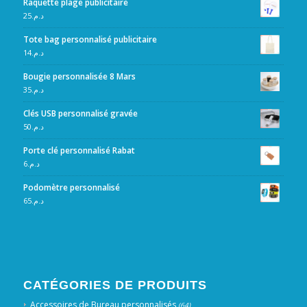
Raquette plage publicitaire
25
د.م.
Tote bag personnalisé publicitaire
14
د.م.
Bougie personnalisée 8 Mars
35
د.م.
Clés USB personnalisé gravée
50
د.م.
Porte clé personnalisé Rabat
6
د.م.
Podomètre personnalisé
65
د.م.
CATÉGORIES DE PRODUITS
Accessoires de Bureau personnalisés
(64)