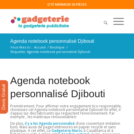
QTÉ MINIMUM 50 PIÈCES
Agenda notebook personnalisé Djibouti
Vous êtes ici :
Accueil
/
Boutique
/
Etiquette: Agenda notebook personnalisé Djibouti
Agenda notebook
Devis Gratuit
personnalisé Djibouti
Premièrement, Pour affirmer votre engagement éco-responsable,
choisissez cet Agenda notebook personnalisé Djibouti! En effet, il
s’appui sur des fabricants qui respectent l’environnement. Par
exemple , les matériaux renouvelables!
De plus,
il y a les Agenda personnalisé
d’une couverture imitation
bois. Mais aussi de pages intérieures en papier recyclé et sans
plastique. A cet effet, La
Gadgeterie Maroc
à Casablanca et à