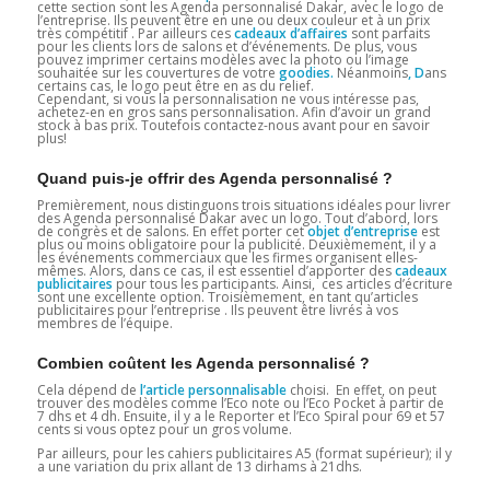
cette section sont les Agenda personnalisé Dakar, avec le logo de
l’entreprise. Ils peuvent être en une ou deux couleur et à un prix
très compétitif . Par ailleurs ces
cadeaux d’affaires
sont parfaits
pour les clients lors de salons et d’événements. De plus, vous
pouvez imprimer certains modèles avec la photo ou l’image
souhaitée sur les couvertures de votre
goodies.
Néanmoins
, D
ans
certains cas, le logo peut être en as du relief.
Cependant, si vous la personnalisation ne vous intéresse pas,
achetez-en en gros sans personnalisation. Afin d’avoir un grand
stock à bas prix. Toutefois contactez-nous avant pour en savoir
plus!
Quand puis-je offrir des Agenda personnalisé ?
Premièrement, nous distinguons trois situations idéales pour livrer
des Agenda personnalisé Dakar avec un logo. Tout d’abord, lors
de congrès et de salons. En effet porter cet
objet d’entreprise
est
plus ou moins obligatoire pour la publicité. Deuxièmement, il y a
les événements commerciaux que les firmes organisent elles-
mêmes. Alors, dans ce cas, il est essentiel d’apporter des
cadeaux
publicitaires
pour tous les participants. Ainsi, ces articles d’écriture
sont une excellente option. Troisièmement, en tant qu’articles
publicitaires pour l’entreprise . Ils peuvent être livrés à vos
membres de l’équipe.
Combien coûtent les Agenda personnalisé ?
Cela dépend de
l’article personnalisable
choisi. En effet, on peut
trouver des modèles comme l’Eco note ou l’Eco Pocket à partir de
7 dhs et 4 dh. Ensuite, il y a le Reporter et l’Eco Spiral pour 69 et 57
cents si vous optez pour un gros volume.
Par ailleurs, pour les cahiers publicitaires A5 (format supérieur); il y
a une variation du prix allant de 13 dirhams à 21dhs.