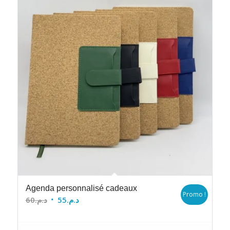
Agenda personnalisé cadeaux
Promo !
Le
Le
60
د.م.
55
د.م.
prix
prix
initial
actuel