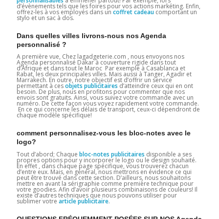
personnalisables
à emmener partout! Par exemple, lors
d’évènements tels que les foires pour vos actions markéting. Enfin,
offrez-les à vos employés dans un
coffret cadeau
comportant un
stylo et un sac à dos.
Dans quelles villes livrons-nous nos Agenda
personnalisé ?
A première vue, Chez lagadgeterie.com , nous envoyons nos
Agenda personnalisé Dakar à couverture rigide dans tout
d’Afrique et dans tout le Maroc Par exemple à Casablanca et
Rabat, les deux principales villes. Mais aussi à Tanger, Agadir et
Marrakech. En outre, notre objectif est d’offrir un service
permettant à ces
objets publicitaires
d’atteindre ceux qui en ont
besoin. De plus, nous en profitons pour commenter que nos
envois sont gratuits. Ainsi, vous suivez votre commande avec un
numéro. De cette façon vous voyez rapidement votre commande.
En ce qui concerne les délais de transport, ceux-ci dépendront de
chaque modèle spécifique!
comment personnalisez-vous les bloc-notes avec le
logo?
Tout d’abord; Chaque
bloc-notes publicitaires
disponible a ses
propres options pour y incorporer le logo ou le design souhaité.
En effet , dans chaque page spécifique, vous trouverez chacun
d’entre eux. Mais, en général, nous mettrons en évidence ce qui
peut être trouvé dans cette section. D’ailleurs, nous souhaitons
mettre en avant la sérigraphie comme première technique pour
votre goodies. Afin d’avoir plusieurs combinaisons de couleurs! Il
existe d’autres techniques que nous pouvons utiliser pour
sublimer votre
article publicitaire
.
QUESTIONS FRÉQUEMMENT POSÉES SUR NOS Agenda