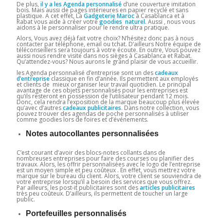
De plus,
il y a les Agenda personnalisé
d’une couverture imitation
bois. Mais aussi de pages intérieures en papier recyclé et sans
plastique. A cet effet, La
Gadgeterie Maroc
à Casablanca et à
Rabat vous aide à créer votre
goodies naturel.
Aussi , nous vous
aidons à le personnaliser pour le rendre ultra pratique.
Alors, Vous avez déjà fait votre choix? N’hésitez donc pas à nous
contacter par téléphone, email ou tchat. D’ailleurs Notre équipe de
téléconseillers sera toujours à votre écoute. En outre, Vous pouvez
aussi nous rendre visite dans nos sièges à Casablanca et Rabat.
Qu’attendez-vous? Nous aurons le grand plaisir de vous accueillir.
les Agenda personnalisé d’entreprise sont un des
cadeaux
d’entreprise
classique en fin d’année. Ils permettent aux employés
et clients de mieux organiser leur travail quotidien. Le principal
avantage de ces objets personnalisés pour les entreprises est
qu’ils resteront en possession de l’utilisateur pendant 12 mois.
Donc, cela rendra l’exposition de la marque beaucoup plus élevée
qu’avec d’autres
cadeaux
publicitaires
. Dans notre collection, vous
pouvez trouver des agendas de poche personnalisés à utiliser
comme goodies lors de foires et d’événements.
Notes autocollantes personnalisées
C’est courant d’avoir des blocs-notes collants dans de
nombreuses entreprises pour faire des courses ou planifier des
travaux. Alors, les offrir personnalisées avec le logo de l’entreprise
est un moyen simple et peu coûteux . En effet, vous mettrez votre
marque sur le bureau du client. Alors, votre client se souviendra de
votre entreprise lorsqu’il a besoin des services que vous offrez.
Par ailleurs, les post-it publicitaires sont des
articles publicitaires
très peu coûteux. D’ailleurs, ils permettent de toucher un large
public.
Portefeuilles personnalisés