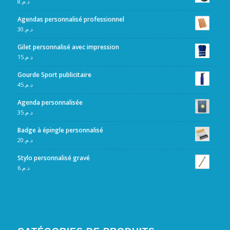
8
د.م.
Agendas personnalisé professionnel
30
د.م.
Gilet personnalisé avec impression
15
د.م.
Gourde Sport publicitaire
45
د.م.
Agenda personnalisée
35
د.م.
Badge à épingle personnalisé
20
د.م.
Stylo personnalisé gravé
6
د.م.