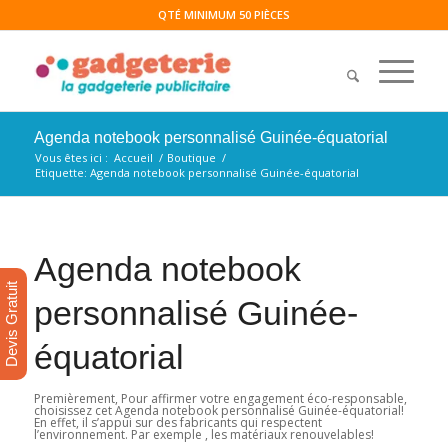
QTÉ MINIMUM 50 PIÈCES
Agenda notebook personnalisé Guinée-équatorial
Vous êtes ici :
Accueil
/
Boutique
/
Etiquette: Agenda notebook personnalisé Guinée-équatorial
Agenda notebook
Devis Gratuit
personnalisé Guinée-
équatorial
Premièrement, Pour affirmer votre engagement éco-responsable,
choisissez cet Agenda notebook personnalisé Guinée-équatorial!
En effet, il s’appui sur des fabricants qui respectent
l’environnement. Par exemple , les matériaux renouvelables!