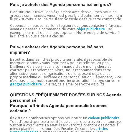
Puis-je acheter des Agenda personnalisé en gros?
Bien sûr. Nous travaillons également avec des volumes pour les
grosses commandes. Ainsi, il est possible d’optimiser au maximum
le prix si vous le souhaiter! il est possible de faire cette commande.
Cependant, nous conseillons toujours de nous contacter à l’avance
avant de passer la commande de votre
objet publicitaire.
Par
exemple par mail ou en nous appelant! Notre équipe de service à
la clientèle vous aidera à choisir!
Puis-je acheter des Agenda personnalisé sans
imprimer?
En outre, dans les fiches produits sur le site, il est possible de
marquer l’option « sans imprimer » pour qu’elle ne l’ait pas.
D’ailleurs, Cela permet à la commande d’être moins chère et
d’arriver plus rapidement. Alors, nous recommandons cette
alternative pour les organisations qui disposent déjà de leur
propre machine ou système de personnalisation. Cependant, Si ce
n’est pas le cas, nous conseillons l’incorporation du logo sur votre
gadget
publicitaire
. En effet, cela améliore votre visibilité!
QUESTIONS FRÉQUEMMENT POSÉES SUR NOS Agenda
personnalisé
Pourquoi offrir des Agenda personnalisé comme
cadeaux ?
Il existe de nombreuses options pour offrir un
cadeau publicitaire
.
Tout d’abord ,pensez à l’utilité que cela procura à votre entourage.
Surtout à vos clients! En effet ils arriveront à prendre des notes, à
mieux planifier leurs journées. Ensuite, Ce sont des
articles