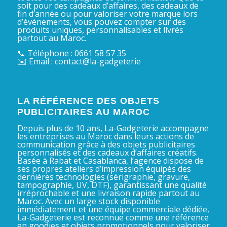
soit pour des cadeaux d’affaires, des cadeaux de
fin d’année ou pour valoriser votre marque lors
d’événements, vous pouvez compter sur des
produits uniques, personnalisables et livrés
partout au Maroc.
📞 Téléphone : 0661 58 57 35
✉️ Email : contact@la-gadgeterie
LA RÉFÉRENCE DES OBJETS
PUBLICITAIRES AU MAROC
Depuis plus de 10 ans, La-Gadgeterie accompagne
les entreprises au Maroc dans leurs actions de
communication grâce à des objets publicitaires
personnalisés et des cadeaux d’affaires créatifs.
Basée à Rabat et Casablanca, l’agence dispose de
ses propres ateliers d’impression équipés des
dernières technologies (sérigraphie, gravure,
tampographie, UV, DTF), garantissant une qualité
irréprochable et une livraison rapide partout au
Maroc. Avec un large stock disponible
immédiatement et une équipe commerciale dédiée,
La-Gadgeterie est reconnue comme une référence
en goodies et objets promotionnels pour valoriser