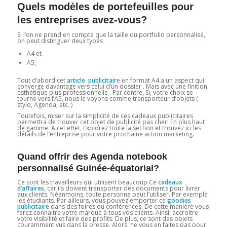
Quels modèles de portefeuilles pour
les entreprises avez-vous?
Si l’on ne prend en compte que la taille du portfolio personnalisé,
on peut distinguer deux types
A4 et
A5,
Tout d’abord cet
article publicitair
e en format A4 a un aspect qui
converge davantage vers celui d’un dossier . Mais avec une finition
esthétique plus professionnelle . Par contre, Si, votre choix se
tourne vers l’A5, nous le voyons comme transporteur d’objets (
stylo, Agenda, etc. )
Toutefois, miser sur la simplicité de ces cadeaux publicitaires
permettra de trouver cet objet de publicité pas cher! En plus haut
de gamme. A cet effet, Explorez toute la section et trouvez ici les
détails de l’entreprise pour votre prochaine action marketing.
Quand offrir des Agenda notebook
personnalisé Guinée-équatorial?
Ce sont les travailleurs qui utilisent beaucoup Ce
cadeaux
d’affaires
, car ils doivent transporter des documents pour livrer
aux clients. Néanmoins, toute personne peut l’utiliser. Par exemple
les étudiants. Par ailleurs, vous pouvez emporter ce
goodies
publicitaire
dans des foires ou conférences. De cette manière vous
ferez connaitre votre marque à tous vos clients. Ainsi, accroitre
votre visibilité et faire des profits. De plus, ce sont des objets
couramment vus dans la presse. Alors, ne vous en faites pas pour