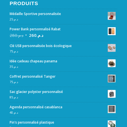
PRODUITS
Médaille Sportive personnalisée
25
د.م.
Power Bank personnalisé Rabat
280
د.م.
260
د.م.
Clé USB personnalisée bois écologique
75
د.م.
Idée cadeau chapeau panama
35
د.م.
Coffret personnalisé Tanger
75
د.م.
Sac glacier polyster personnalisé
85
د.م.
Agenda personnalisé casablanca
40
د.م.
Pin's personnalisé plastique