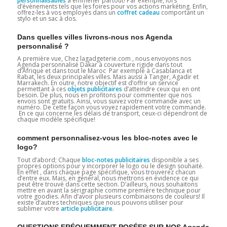
personnalisables
à emmener partout! Par exemple, lors
d’évènements tels que les foires pour vos actions markéting. Enfin,
offrez-les à vos employés dans un
coffret cadeau
comportant un
stylo et un sac à dos.
Dans quelles villes livrons-nous nos Agenda
personnalisé ?
A première vue, Chez lagadgeterie.com , nous envoyons nos
Agenda personnalisé Dakar à couverture rigide dans tout
d’Afrique et dans tout le Maroc Par exemple à Casablanca et
Rabat, les deux principales villes. Mais aussi à Tanger, Agadir et
Marrakech. En outre, notre objectif est d’offrir un service
permettant à ces
objets publicitaires
d’atteindre ceux qui en ont
besoin. De plus, nous en profitons pour commenter que nos
envois sont gratuits. Ainsi, vous suivez votre commande avec un
numéro. De cette façon vous voyez rapidement votre commande.
En ce qui concerne les délais de transport, ceux-ci dépendront de
chaque modèle spécifique!
comment personnalisez-vous les bloc-notes avec le
logo?
Tout d’abord; Chaque
bloc-notes publicitaires
disponible a ses
propres options pour y incorporer le logo ou le design souhaité.
En effet , dans chaque page spécifique, vous trouverez chacun
d’entre eux. Mais, en général, nous mettrons en évidence ce qui
peut être trouvé dans cette section. D’ailleurs, nous souhaitons
mettre en avant la sérigraphie comme première technique pour
votre goodies. Afin d’avoir plusieurs combinaisons de couleurs! Il
existe d’autres techniques que nous pouvons utiliser pour
sublimer votre
article publicitaire
.
QUESTIONS FRÉQUEMMENT POSÉES SUR NOS Agenda