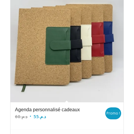
Agenda personnalisé cadeaux
Promo !
Le
Le
60
د.م.
55
د.م.
prix
prix
initial
actuel