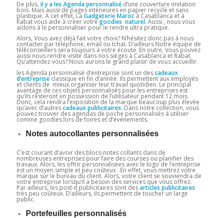
De plus,
il y a les Agenda personnalisé
d’une couverture imitation
bois. Mais aussi de pages intérieures en papier recyclé et sans
plastique. A cet effet, La
Gadgeterie Maroc
à Casablanca et à
Rabat vous aide à créer votre
goodies naturel.
Aussi , nous vous
aidons à le personnaliser pour le rendre ultra pratique.
Alors, Vous avez déjà fait votre choix? N’hésitez donc pas à nous
contacter par téléphone, email ou tchat. D’ailleurs Notre équipe de
téléconseillers sera toujours à votre écoute. En outre, Vous pouvez
aussi nous rendre visite dans nos sièges à Casablanca et Rabat.
Qu’attendez-vous? Nous aurons le grand plaisir de vous accueillir.
les Agenda personnalisé d’entreprise sont un des
cadeaux
d’entreprise
classique en fin d’année. Ils permettent aux employés
et clients de mieux organiser leur travail quotidien. Le principal
avantage de ces objets personnalisés pour les entreprises est
qu’ils resteront en possession de l’utilisateur pendant 12 mois.
Donc, cela rendra l’exposition de la marque beaucoup plus élevée
qu’avec d’autres
cadeaux
publicitaires
. Dans notre collection, vous
pouvez trouver des agendas de poche personnalisés à utiliser
comme goodies lors de foires et d’événements.
Notes autocollantes personnalisées
C’est courant d’avoir des blocs-notes collants dans de
nombreuses entreprises pour faire des courses ou planifier des
travaux. Alors, les offrir personnalisées avec le logo de l’entreprise
est un moyen simple et peu coûteux . En effet, vous mettrez votre
marque sur le bureau du client. Alors, votre client se souviendra de
votre entreprise lorsqu’il a besoin des services que vous offrez.
Par ailleurs, les post-it publicitaires sont des
articles publicitaires
très peu coûteux. D’ailleurs, ils permettent de toucher un large
public.
Portefeuilles personnalisés