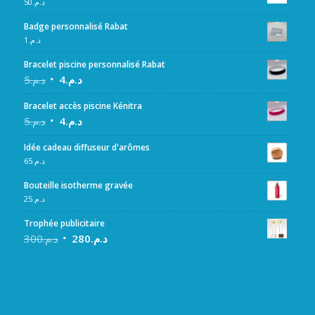
50
د.م.
Badge personnalisé Rabat
1
د.م.
Bracelet piscine personnalisé Rabat
5
د.م.
4
د.م.
Bracelet accès piscine Kénitra
5
د.م.
4
د.م.
Idée cadeau diffuseur d'arômes
65
د.م.
Bouteille isotherme gravée
25
د.م.
Trophée publicitaire
300
د.م.
280
د.م.