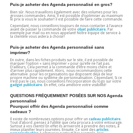
Puis-je acheter des Agenda personnalisé en gros?
Bien sûr. Nous travaillons également avec des volumes pour les
grosses commandes. Ainsi, il est possible d’optimiser au maximum
le prix si vous le souhaiter! il est possible de faire cette commande.
Cependant, nous conseillons toujours de nous contacter à l’avance
avant de passer la commande de votre
objet publicitaire.
Par
exemple par mail ou en nous appelant! Notre équipe de service à
la clientèle vous aidera à choisir!
Puis-je acheter des Agenda personnalisé sans
imprimer?
En outre, dans les fiches produits sur le site, il est possible de
marquer l’option « sans imprimer » pour qu’elle ne l’ait pas.
D’ailleurs, Cela permet à la commande d’être moins chère et
d’arriver plus rapidement. Alors, nous recommandons cette
alternative pour les organisations qui disposent déjà de leur
propre machine ou système de personnalisation. Cependant, Si ce
n’est pas le cas, nous conseillons l’incorporation du logo sur votre
gadget
publicitaire
. En effet, cela améliore votre visibilité!
QUESTIONS FRÉQUEMMENT POSÉES SUR NOS Agenda
personnalisé
Pourquoi offrir des Agenda personnalisé comme
cadeaux ?
Il existe de nombreuses options pour offrir un
cadeau publicitaire
.
Tout d’abord ,pensez à l’utilité que cela procura à votre entourage.
Surtout à vos clients! En effet ils arriveront à prendre des notes, à
mieux planifier leurs journées. Ensuite, Ce sont des
articles