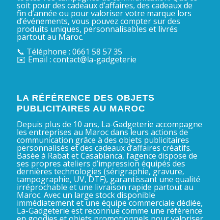
soit pour des cadeaux d’affaires, des cadeaux de
fin d’année ou pour valoriser votre marque lors
d’événements, vous pouvez compter sur des
produits uniques, personnalisables et livrés
partout au Maroc.
📞 Téléphone : 0661 58 57 35
✉️ Email : contact@la-gadgeterie
LA RÉFÉRENCE DES OBJETS
PUBLICITAIRES AU MAROC
Depuis plus de 10 ans, La-Gadgeterie accompagne
les entreprises au Maroc dans leurs actions de
communication grâce à des objets publicitaires
personnalisés et des cadeaux d’affaires créatifs.
Basée à Rabat et Casablanca, l’agence dispose de
ses propres ateliers d’impression équipés des
dernières technologies (sérigraphie, gravure,
tampographie, UV, DTF), garantissant une qualité
irréprochable et une livraison rapide partout au
Maroc. Avec un large stock disponible
immédiatement et une équipe commerciale dédiée,
La-Gadgeterie est reconnue comme une référence
en goodies et objets promotionnels pour valoriser