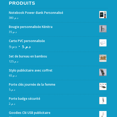
PRODUITS
Notebook Power-Bank Personnalisé
380
د.م.
Bougie personnalisée Kénitra
35
د.م.
Carte PVC personnalisée
5
د.م.
5
د.م.
Set de bureau en bambou
125
د.م.
Stylo publicitaire avec coffret
65
د.م.
Porte clés journée de la femme
5
د.م.
Porte badge sécurité
2
د.م.
Goodies Clé USB publicitaire