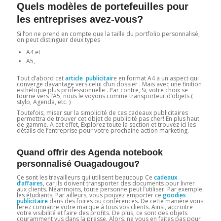
Quels modèles de portefeuilles pour
les entreprises avez-vous?
Si l’on ne prend en compte que la taille du portfolio personnalisé,
on peut distinguer deux types
A4 et
A5,
Tout d’abord cet
article publicitair
e en format A4 a un aspect qui
converge davantage vers celui d’un dossier . Mais avec une finition
esthétique plus professionnelle . Par contre, Si, votre choix se
tourne vers l’A5, nous le voyons comme transporteur d’objets (
stylo, Agenda, etc. )
Toutefois, miser sur la simplicité de ces cadeaux publicitaires
permettra de trouver cet objet de publicité pas cher! En plus haut
de gamme. A cet effet, Explorez toute la section et trouvez ici les
détails de l’entreprise pour votre prochaine action marketing.
Quand offrir des Agenda notebook
personnalisé Ouagadougou?
Ce sont les travailleurs qui utilisent beaucoup Ce
cadeaux
d’affaires
, car ils doivent transporter des documents pour livrer
aux clients. Néanmoins, toute personne peut l’utiliser. Par exemple
les étudiants. Par ailleurs, vous pouvez emporter ce
goodies
publicitaire
dans des foires ou conférences. De cette manière vous
ferez connaitre votre marque à tous vos clients. Ainsi, accroitre
votre visibilité et faire des profits. De plus, ce sont des objets
couramment vus dans la presse. Alors, ne vous en faites pas pour