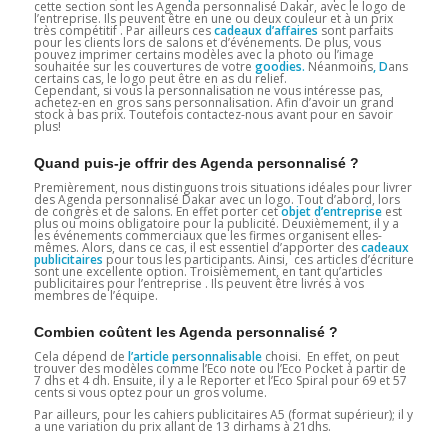
cette section sont les Agenda personnalisé Dakar, avec le logo de
l’entreprise. Ils peuvent être en une ou deux couleur et à un prix
très compétitif . Par ailleurs ces
cadeaux d’affaires
sont parfaits
pour les clients lors de salons et d’événements. De plus, vous
pouvez imprimer certains modèles avec la photo ou l’image
souhaitée sur les couvertures de votre
goodies.
Néanmoins
, D
ans
certains cas, le logo peut être en as du relief.
Cependant, si vous la personnalisation ne vous intéresse pas,
achetez-en en gros sans personnalisation. Afin d’avoir un grand
stock à bas prix. Toutefois contactez-nous avant pour en savoir
plus!
Quand puis-je offrir des Agenda personnalisé ?
Premièrement, nous distinguons trois situations idéales pour livrer
des Agenda personnalisé Dakar avec un logo. Tout d’abord, lors
de congrès et de salons. En effet porter cet
objet d’entreprise
est
plus ou moins obligatoire pour la publicité. Deuxièmement, il y a
les événements commerciaux que les firmes organisent elles-
mêmes. Alors, dans ce cas, il est essentiel d’apporter des
cadeaux
publicitaires
pour tous les participants. Ainsi, ces articles d’écriture
sont une excellente option. Troisièmement, en tant qu’articles
publicitaires pour l’entreprise . Ils peuvent être livrés à vos
membres de l’équipe.
Combien coûtent les Agenda personnalisé ?
Cela dépend de
l’article personnalisable
choisi. En effet, on peut
trouver des modèles comme l’Eco note ou l’Eco Pocket à partir de
7 dhs et 4 dh. Ensuite, il y a le Reporter et l’Eco Spiral pour 69 et 57
cents si vous optez pour un gros volume.
Par ailleurs, pour les cahiers publicitaires A5 (format supérieur); il y
a une variation du prix allant de 13 dirhams à 21dhs.