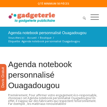
QTÉ MINIMUM 50 PIÈCES
Agenda notebook personnalisé Ouagadougou
Vous êtes ici :
Accueil
/
Boutique
/
Etiquette: Agenda notebook personnalisé Ouagadougou
Agenda notebook
Devis Gratuit
personnalisé
Ouagadougou
Premièrement, Pour affirmer votre engagement éco-responsable,
choisissez cet Agenda notebook personnalisé Ouagadougou! En
effet, il s’appui sur des fabricants qui respectent l’environnement.
Par exemple , les matériaux renouvelables!