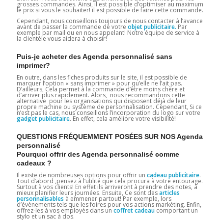
grosses commandes. Ainsi, il est possible d’optimiser au maximum
le prix si vous le souhaiter! il est possible de faire cette commande.
Cependant, nous conseillons toujours de nous contacter à l’avance
avant de passer la commande de votre
objet publicitaire.
Par
exemple par mail ou en nous appelant! Notre équipe de service à
la clientèle vous aidera à choisir!
Puis-je acheter des Agenda personnalisé sans
imprimer?
En outre, dans les fiches produits sur le site, il est possible de
marquer l’option « sans imprimer » pour qu’elle ne l’ait pas.
D’ailleurs, Cela permet à la commande d’être moins chère et
d’arriver plus rapidement. Alors, nous recommandons cette
alternative pour les organisations qui disposent déjà de leur
propre machine ou système de personnalisation. Cependant, Si ce
n’est pas le cas, nous conseillons l’incorporation du logo sur votre
gadget
publicitaire
. En effet, cela améliore votre visibilité!
QUESTIONS FRÉQUEMMENT POSÉES SUR NOS Agenda
personnalisé
Pourquoi offrir des Agenda personnalisé comme
cadeaux ?
Il existe de nombreuses options pour offrir un
cadeau publicitaire
.
Tout d’abord ,pensez à l’utilité que cela procura à votre entourage.
Surtout à vos clients! En effet ils arriveront à prendre des notes, à
mieux planifier leurs journées. Ensuite, Ce sont des
articles
personnalisables
à emmener partout! Par exemple, lors
d’évènements tels que les foires pour vos actions markéting. Enfin,
offrez-les à vos employés dans un
coffret cadeau
comportant un
stylo et un sac à dos.