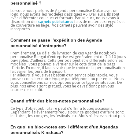
personnalisé ?
Lorsque nous parlons de Agenda personnalisé Dakar avec un
logo, nous avons les modèles classiques A6. D’ailleurs, Ils sont
avec différentes couleurs et formats. Par ailleurs, nous avons à
disposition des
carnets publicitaires
faits de matériaux recyclés et
de couverture en liège. Vos carnets peuvent avoir des stylo
incorporés.
Comment se passe l’expédition des Agenda
personnalisé d’entreprise?
Premièrement, Le délai de livraison de ces Agenda notebook
personnalisé Bangui d’entreprise est généralement de 7 à 10 jours
ouvrables. D’ailleurs, Cette période peut être différente selon les
modèles . Vous pouvez le vérifier sur le coté droit de la page
d’article. En outre, il faut savoir que le choix de la personnalisation
fait varier les jours de transport.
Par ailleurs, si vous avez besoin d’un service plus rapide, vous
pouvez consulter notre équipe par téléphone ou par email. Nous
vous conseillerons sur nos options pour ce type de situation. De
plus, nos envois sont gratuits, vous ne devez donc pas vous
soucier de ce coût.
Quand offrir des blocs-notes personnalisés?
Ce type d’objet publicitaire peut d’offrir à toutes occasions.
Cependant les évènements requis pour ce goodies d’affaire sont:
les foires, les congrès, les festivals, etc. Alors n’hésitez surtout pas!
En quoi un bloc-notes est-il différent d’un Agendas
personnalisés Kinshasa?