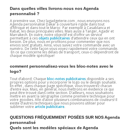
Dans quelles villes livrons-nous nos Agenda
personnalisé ?
A première vue, Chez lagadgeterie.com , nous envoyons nos
Agenda personnalisé Dakar à couverture rigide dans tout
d’Afrique et dans tout le Maroc Par exemple à Casablanca et
Rabat, les deux principales villes. Mais aussi à Tanger, Agadir et
Marrakech. En outre, notre objectif est d’offrir un service
permettant à ces
objets publicitaires
d’atteindre ceux qui en ont
besoin. De plus, nous en profitons pour commenter que nos
envois sont gratuits. Ainsi, vous suivez votre commande avec un
numéro. De cette façon vous voyez rapidement votre commande.
En ce qui concerne les délais de transport, ceux-ci dépendront de
chaque modèle spécifique!
comment personnalisez-vous les bloc-notes avec le
logo?
Tout d’abord; Chaque
bloc-notes publicitaires
disponible a ses
propres options pour y incorporer le logo ou le design souhaité.
En effet , dans chaque page spécifique, vous trouverez chacun
d’entre eux. Mais, en général, nous mettrons en évidence ce qui
peut être trouvé dans cette section. D’ailleurs, nous souhaitons
mettre en avant la sérigraphie comme première technique pour
votre goodies. Afin d’avoir plusieurs combinaisons de couleurs! Il
existe d’autres techniques que nous pouvons utiliser pour
sublimer votre
article publicitaire
.
QUESTIONS FRÉQUEMMENT POSÉES SUR NOS Agenda
personnalisé
Quels sont les modèles spéciaux de Agenda