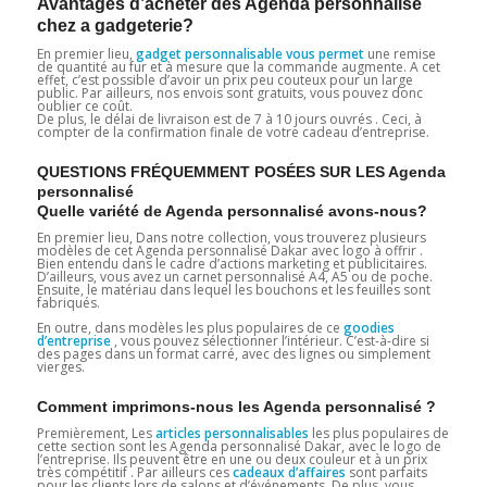
Avantages d’acheter des Agenda personnalisé
chez a gadgeterie?
En premier lieu,
gadget personnalisable vous permet
une remise
de quantité au fur et à mesure que la commande augmente. A cet
effet, c’est possible d’avoir un prix peu couteux pour un large
public. Par ailleurs, nos envois sont gratuits, vous pouvez donc
oublier ce coût.
De plus, le délai de livraison est de 7 à 10 jours ouvrés . Ceci, à
compter de la confirmation finale de votre cadeau d’entreprise.
QUESTIONS FRÉQUEMMENT POSÉES SUR LES Agenda
personnalisé
Quelle variété de Agenda personnalisé avons-nous?
En premier lieu, Dans notre collection, vous trouverez plusieurs
modèles de cet Agenda personnalisé Dakar avec logo à offrir .
Bien entendu dans le cadre d’actions marketing et publicitaires.
D’ailleurs, vous avez un carnet personnalisé A4, A5 ou de poche.
Ensuite, le matériau dans lequel les bouchons et les feuilles sont
fabriqués.
En outre, dans modèles les plus populaires de ce
goodies
d’entreprise
, vous pouvez sélectionner l’intérieur. C’est-à-dire si
des pages dans un format carré, avec des lignes ou simplement
vierges.
Comment imprimons-nous les Agenda personnalisé ?
Premièrement, Les
articles personnalisables
les plus populaires de
cette section sont les Agenda personnalisé Dakar, avec le logo de
l’entreprise. Ils peuvent être en une ou deux couleur et à un prix
très compétitif . Par ailleurs ces
cadeaux d’affaires
sont parfaits
pour les clients lors de salons et d’événements. De plus, vous