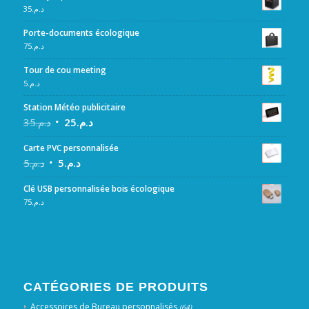
35
د.م.
Porte-documents écologique
75
د.م.
Tour de cou meeting
5
د.م.
Station Météo publicitaire
35
د.م.
25
د.م.
Carte PVC personnalisée
5
د.م.
5
د.م.
Clé USB personnalisée bois écologique
75
د.م.
CATÉGORIES DE PRODUITS
Accessoires de Bureau personnalisés
(64)