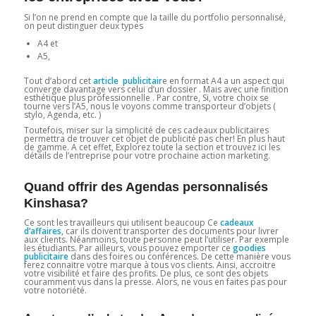
Si l’on ne prend en compte que la taille du portfolio personnalisé,
on peut distinguer deux types
A4 et
A5,
Tout d’abord cet
article publicitair
e en format A4 a un aspect qui
converge davantage vers celui d’un dossier . Mais avec une finition
esthétique plus professionnelle . Par contre, Si, votre choix se
tourne vers l’A5, nous le voyons comme transporteur d’objets (
stylo, Agenda, etc. )
Toutefois, miser sur la simplicité de ces cadeaux publicitaires
permettra de trouver cet objet de publicité pas cher! En plus haut
de gamme. A cet effet, Explorez toute la section et trouvez ici les
détails de l’entreprise pour votre prochaine action marketing.
Quand offrir des Agendas personnalisés
Kinshasa?
Ce sont les travailleurs qui utilisent beaucoup Ce
cadeaux
d’affaires
, car ils doivent transporter des documents pour livrer
aux clients. Néanmoins, toute personne peut l’utiliser. Par exemple
les étudiants. Par ailleurs, vous pouvez emporter ce
goodies
publicitaire
dans des foires ou conférences. De cette manière vous
ferez connaitre votre marque à tous vos clients. Ainsi, accroitre
votre visibilité et faire des profits. De plus, ce sont des objets
couramment vus dans la presse. Alors, ne vous en faites pas pour
votre notoriété.