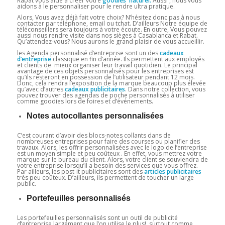
Rabat vous aide à créer votre
goodies naturel.
Aussi , nous vous
aidons à le personnaliser pour le rendre ultra pratique.
Alors, Vous avez déjà fait votre choix? N’hésitez donc pas à nous
contacter par téléphone, email ou tchat. D’ailleurs Notre équipe de
téléconseillers sera toujours à votre écoute. En outre, Vous pouvez
aussi nous rendre visite dans nos sièges à Casablanca et Rabat.
Qu’attendez-vous? Nous aurons le grand plaisir de vous accueillir.
les Agenda personnalisé d’entreprise sont un des
cadeaux
d’entreprise
classique en fin d’année. Ils permettent aux employés
et clients de mieux organiser leur travail quotidien. Le principal
avantage de ces objets personnalisés pour les entreprises est
qu’ils resteront en possession de l’utilisateur pendant 12 mois.
Donc, cela rendra l’exposition de la marque beaucoup plus élevée
qu’avec d’autres
cadeaux
publicitaires
. Dans notre collection, vous
pouvez trouver des agendas de poche personnalisés à utiliser
comme goodies lors de foires et d’événements.
Notes autocollantes personnalisées
C’est courant d’avoir des blocs-notes collants dans de
nombreuses entreprises pour faire des courses ou planifier des
travaux. Alors, les offrir personnalisées avec le logo de l’entreprise
est un moyen simple et peu coûteux . En effet, vous mettrez votre
marque sur le bureau du client. Alors, votre client se souviendra de
votre entreprise lorsqu’il a besoin des services que vous offrez.
Par ailleurs, les post-it publicitaires sont des
articles publicitaires
très peu coûteux. D’ailleurs, ils permettent de toucher un large
public.
Portefeuilles personnalisés
Les portefeuilles personnalisés sont un outil de publicité
d’entreprise largement que l’on utilise le plus! surtout comme