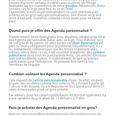
pouvez imprimer certains modèles avec la photo ou l’image
souhaitée sur les couvertures de votre
goodies.
Néanmoins
, D
ans
certains cas, le logo peut être en as du relief.
Cependant, si vous la personnalisation ne vous intéresse pas,
achetez-en en gros sans personnalisation. Afin d’avoir un grand
stock à bas prix. Toutefois contactez-nous avant pour en savoir
plus!
Quand puis-je offrir des Agenda personnalisé ?
Premièrement, nous distinguons trois situations idéales pour livrer
des Agenda personnalisé Dakar avec un logo. Tout d’abord, lors
de congrès et de salons. En effet porter cet
objet d’entreprise
est
plus ou moins obligatoire pour la publicité. Deuxièmement, il y a
les événements commerciaux que les firmes organisent elles-
mêmes. Alors, dans ce cas, il est essentiel d’apporter des
cadeaux
publicitaires
pour tous les participants. Ainsi, ces articles d’écriture
sont une excellente option. Troisièmement, en tant qu’articles
publicitaires pour l’entreprise . Ils peuvent être livrés à vos
membres de l’équipe.
Combien coûtent les Agenda personnalisé ?
Cela dépend de
l’article personnalisable
choisi. En effet, on peut
trouver des modèles comme l’Eco note ou l’Eco Pocket à partir de
7 dhs et 4 dh. Ensuite, il y a le Reporter et l’Eco Spiral pour 69 et 57
cents si vous optez pour un gros volume.
Par ailleurs, pour les cahiers publicitaires A5 (format supérieur); il y
a une variation du prix allant de 13 dirhams à 21dhs.
Puis-je acheter des Agenda personnalisé en gros?
Bien sûr. Nous travaillons également avec des volumes pour les