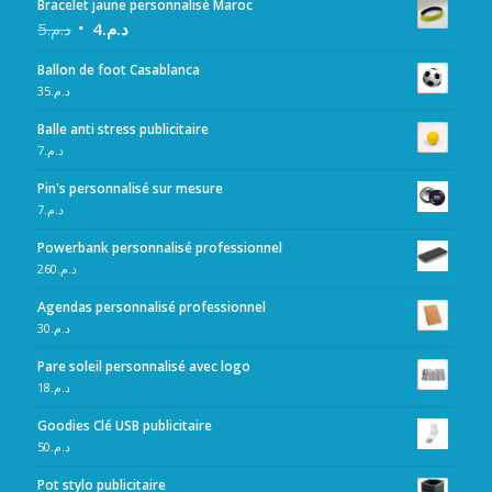
Bracelet jaune personnalisé Maroc
5
د.م.
4
د.م.
Ballon de foot Casablanca
35
د.م.
Balle anti stress publicitaire
7
د.م.
Pin's personnalisé sur mesure
7
د.م.
Powerbank personnalisé professionnel
260
د.م.
Agendas personnalisé professionnel
30
د.م.
Pare soleil personnalisé avec logo
18
د.م.
Goodies Clé USB publicitaire
50
د.م.
Pot stylo publicitaire