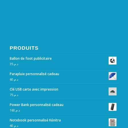
PRODUITS
Ballon de foot publicitaire
35
د.م.
Parapluie personnalisé cadeau
60
د.م.
Clé USB carte avec impression
75
د.م.
Power Bank personnalisé cadeau
160
د.م.
Notebook personnalisé Kénitra
40
د.م.