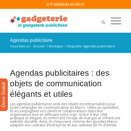
QTÉ MINIMUM 50 PIÈCES
Agendas publicitaire
Vous êtes ici :
Accueil
/
Boutique
/
Etiquette: Agendas publicitaire
Agendas publicitaires : des
objets de communication
Devis Gratuit
élégants et utiles
Les agendas publicitaires sont des objets incontournables pour
toute campagne de communication au Maroc. Utiles au quotidien,
ils accompagnent vos clients et collaborateurs dans leur
organisation tout en diffusant votre logo. Grâce à leur côté
pratique et élégant, ils renforcent l’image de marque et offrent une
visibilité durable. Ainsi, ils s’imposent comme des goodies Maroc
adaptés aux cadeaux d’entreprise et aux cadeaux de fin d’année.