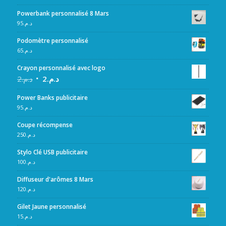
Powerbank personnalisé 8 Mars
95
د.م.
Podomètre personnalisé
65
د.م.
Crayon personnalisé avec logo
2
د.م.
2
د.م.
Power Banks publicitaire
95
د.م.
Coupe récompense
250
د.م.
Stylo Clé USB publicitaire
100
د.م.
Diffuseur d'arômes 8 Mars
120
د.م.
Gilet Jaune personnalisé
15
د.م.