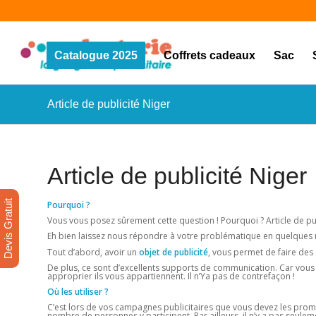
Catalogue 2025
Coffrets cadeaux
Sac
Article de publicité Niger
Article de publicité Niger
Devis Gratuit
Pourquoi ?
Vous vous posez sûrement cette question ! Pourquoi ? Article de pub
Eh bien laissez nous répondre à votre problématique en quelques
Tout d’abord, avoir un
objet de publicité
, vous permet de faire des 
De plus, ce sont d’excellents supports de communication. Car vous y
approprier ils vous appartiennent. Il n’Ya pas de contrefaçon !
Où les utiliser ?
C’est lors de vos campagnes publicitaires que vous devez les promou
nombre de personnes y participent. Par ailleurs, il n’y a pas seule