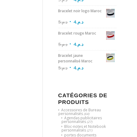
Bracelet noir logo Maroc
5
د.م.
4
د.م.
Bracelet rouge Maroc
5
د.م.
4
د.م.
Bracelet jaune
personnalisé Maroc
5
د.م.
4
د.م.
CATÉGORIES DE
PRODUITS
Accessoires de Bureau
personnalisés
(64)
Agendas publicitaires
personnalisés
(27)
Bloc-notes et Notebook
personnalisés
(21)
portes documents