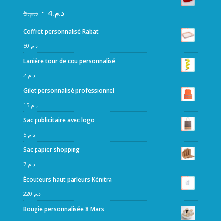
5
د.م.
4
د.م.
Coffret personnalisé Rabat
50
د.م.
Lanière tour de cou personnalisé
2
د.م.
Gilet personnalisé professionnel
15
د.م.
Sac publicitaire avec logo
5
د.م.
Sac papier shopping
7
د.م.
Écouteurs haut parleurs Kénitra
220
د.م.
Bougie personnalisée 8 Mars