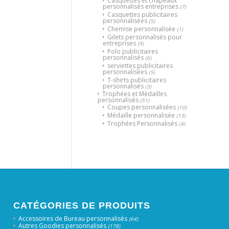
Casquettes et chapeaux
personnalisés entreprises
(7)
Casquettes publicitaires
personnalisées
(5)
Chemise personnalisée
(1)
Gilets personnalisés pour
entreprises
(9)
Polo publicitaires
personnalisés
(6)
serviettes publicitaires
personnalisées
(5)
T-shirts publicitaires
personnalisés
(3)
Trophées et Médailles
personnalisés
(51)
Coupes personnalisées
(10)
Médaille personnalisée
(13)
Trophées Personnalisés
(4)
CATÉGORIES DE PRODUITS
Accessoires de Bureau personnalisés
(64)
Autres Goodies personnalisés
(178)