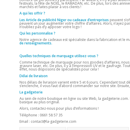
festivals, la fête de NOEL, le RAMADAN, etc. De plus, lors des anniv
marchés et faites plaisir à vos clients !
A qui les offrir ?
Les Article de publicité Niger ou cadeaux d’entreprises
peuvent s’off
peuvent un jour augmenter votre chiffre d’affaires. Alors, n’ayez p
n’oubliez pas d’y apposer votre logo !
Qui les personnalise ?
Notre agence de cadeaux est spécialiste dans la fabrication et le
de renseignements.
Quelles techniques de marquage utilisez-vous ?
Comme technique de marquage pour nos goodies d’affaires, nous av
gravure laser, etc. De plus, il y a l’impression UV et le gaufrage. To
effet, nous disposons de spécialistes pour cela !
Délai de livraison
Nos délais de livraison varient entre 5 et 6 jours. Cependant tout 
s’enclenche, il vous faut d’abord commander sur notre site. Ensuite
La gadgeterie
Au sein de notre boutique en ligne ou site Web, la gadgeterie.com. N
basique au plus original.
Alors, contactez-nous pour plus d’informations !
Téléphone : 0661 58 57 35
Email : contact@la-gadgeterie.com