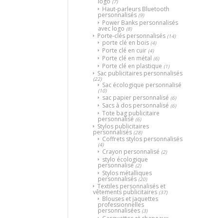
logo
(7)
Haut-parleurs Bluetooth
personnalisés
(9)
Power Banks personnalisés
avec logo
(8)
Porte-clés personnalisés
(14)
porte clé en bois
(4)
Porte clé en cuir
(4)
Porte clé en métal
(6)
Porte clé en plastique
(1)
Sac publicitaires personnalisés
(22)
Sac écologique personnalisé
(10)
sac papier personnalisé
(6)
Sacs à dos personnalisé
(6)
Tote bag publicitaire
personnalisé
(6)
Stylos publicitaires
personnalisés
(28)
Coffrets stylos personnalisés
(4)
Crayon personnalisé
(2)
stylo écologique
personnalisé
(2)
Stylos métalliques
personnalisés
(20)
Textiles personnalisés et
vêtements publicitaires
(37)
Blouses et jaquettes
professionnelles
personnalisées
(3)