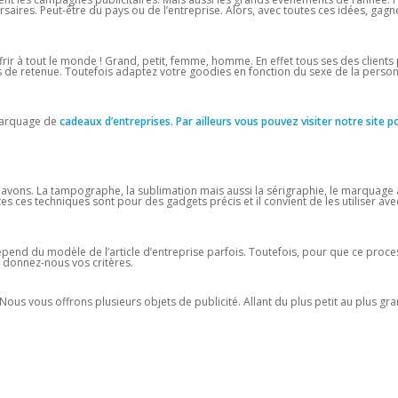
ersaires. Peut-être du pays ou de l’entreprise. Alors, avec toutes ces idées, gag
rir à tout le monde ! Grand, petit, femme, homme. En effet tous ses des clients 
as de retenue. Toutefois adaptez votre goodies en fonction du sexe de la person
 marquage de
cadeaux d’entreprises. Par ailleurs vous pouvez visiter notre site p
ons. La tampographe, la sublimation mais aussi la sérigraphie, le marquage à
utes ces techniques sont pour des gadgets précis et il convient de les utiliser ave
dépend du modèle de l’article d’entreprise parfois. Toutefois, pour que ce proc
, donnez-nous vos critères.
ous vous offrons plusieurs objets de publicité. Allant du plus petit au plus gra