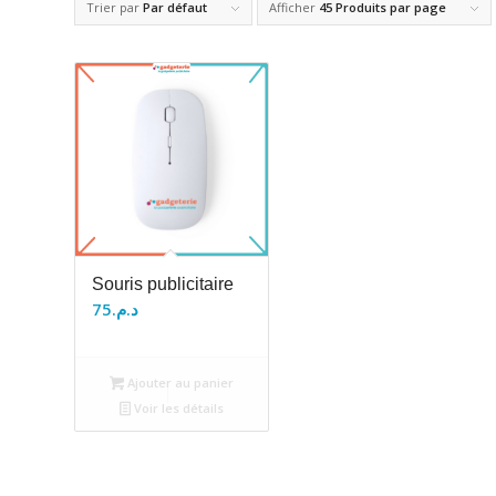
Trier par
Par défaut
Afficher
45 Produits par page
Souris publicitaire
75
د.م.
Ajouter au panier
Voir les détails