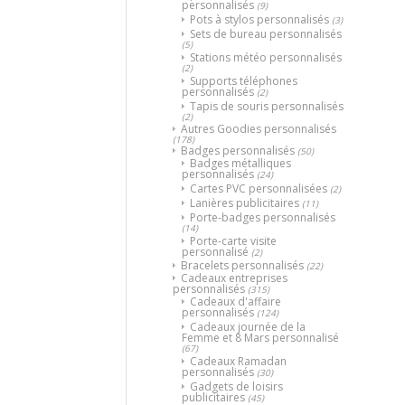
personnalisés
(9)
Pots à stylos personnalisés
(3)
Sets de bureau personnalisés
(5)
Stations météo personnalisés
(2)
Supports téléphones
personnalisés
(2)
Tapis de souris personnalisés
(2)
Autres Goodies personnalisés
(178)
Badges personnalisés
(50)
Badges métalliques
personnalisés
(24)
Cartes PVC personnalisées
(2)
Lanières publicitaires
(11)
Porte-badges personnalisés
(14)
Porte-carte visite
personnalisé
(2)
Bracelets personnalisés
(22)
Cadeaux entreprises
personnalisés
(315)
Cadeaux d'affaire
personnalisés
(124)
Cadeaux journée de la
Femme et 8 Mars personnalisé
(67)
Cadeaux Ramadan
personnalisés
(30)
Gadgets de loisirs
publicitaires
(45)