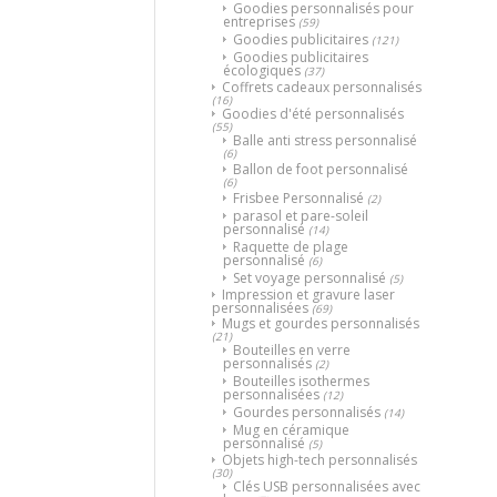
Goodies personnalisés pour
entreprises
(59)
Goodies publicitaires
(121)
Goodies publicitaires
écologiques
(37)
Coffrets cadeaux personnalisés
(16)
Goodies d'été personnalisés
(55)
Balle anti stress personnalisé
(6)
Ballon de foot personnalisé
(6)
Frisbee Personnalisé
(2)
parasol et pare-soleil
personnalisé
(14)
Raquette de plage
personnalisé
(6)
Set voyage personnalisé
(5)
Impression et gravure laser
personnalisées
(69)
Mugs et gourdes personnalisés
(21)
Bouteilles en verre
personnalisés
(2)
Bouteilles isothermes
personnalisées
(12)
Gourdes personnalisés
(14)
Mug en céramique
personnalisé
(5)
Objets high-tech personnalisés
(30)
Clés USB personnalisées avec