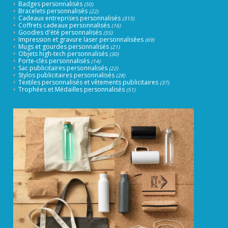
Badges personnalisés
(50)
Bracelets personnalisés
(22)
Cadeaux entreprises personnalisés
(315)
Coffrets cadeaux personnalisés
(16)
Goodies d'été personnalisés
(55)
Impression et gravure laser personnalisées
(69)
Mugs et gourdes personnalisés
(21)
Objets high-tech personnalisés
(30)
Porte-clés personnalisés
(14)
Sac publicitaires personnalisés
(22)
Stylos publicitaires personnalisés
(28)
Textiles personnalisés et vêtements publicitaires
(37)
Trophées et Médailles personnalisés
(51)