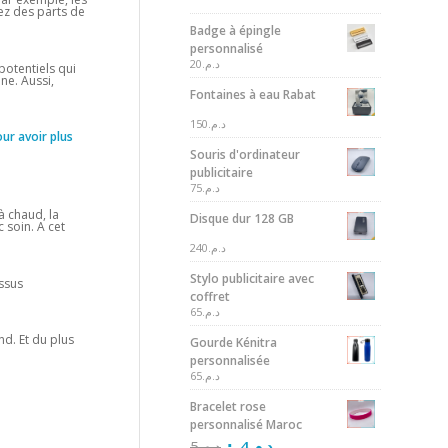
nez des parts de
Badge à épingle
personnalisé
20
د.م.
potentiels qui
ne. Aussi,
Fontaines à eau Rabat
150
د.م.
our avoir plus
Souris d'ordinateur
publicitaire
75
د.م.
 chaud, la
Disque dur 128 GB
c soin. A cet
240
د.م.
Stylo publicitaire avec
essus
coffret
65
د.م.
nd. Et du plus
Gourde Kénitra
personnalisée
65
د.م.
Bracelet rose
personnalisé Maroc
5
د.م.
4
د.م.