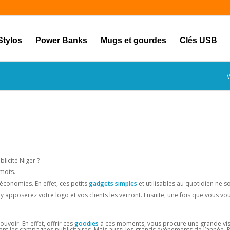
Stylos
Power Banks
Mugs et gourdes
Clés USB
V
licité Niger ?
 mots.
économies. En effet, ces petits
gadgets simples
et utilisables au quotidien ne s
 apposerez votre logo et vos clients les verront. Ensuite, une fois que vous vou
voir. En effet, offrir ces
goodies
à ces moments, vous procure une grande visi
ment les campagnes publicitaires. Mais aussi les grands évènements de l’année. 