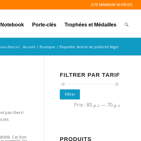
QTÉ MINIMUM 50 PIÈCES
Notebook
Porte-clés
Trophées et Médailles
ous êtes ici :
Accueil
/
Boutique
/
Etiquette: Article de publicité Niger
FILTRER PAR TARIF
Filtrer
Prix :
د.م.80
—
د.م.70
ont pas chers !
s les
bilité. Car bon
PRODUITS
Par exemple, les