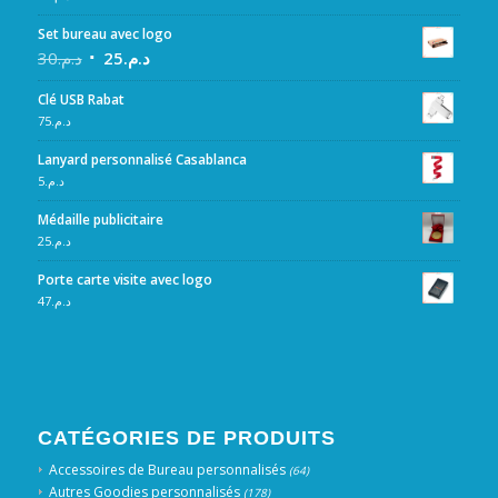
Set bureau avec logo
30
د.م.
25
د.م.
Clé USB Rabat
75
د.م.
Lanyard personnalisé Casablanca
5
د.م.
Médaille publicitaire
25
د.م.
Porte carte visite avec logo
47
د.م.
CATÉGORIES DE PRODUITS
Accessoires de Bureau personnalisés
(64)
Autres Goodies personnalisés
(178)