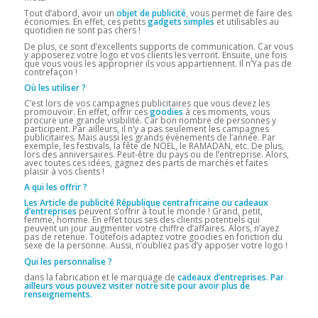
Tout d’abord, avoir un
objet de publicité
, vous permet de faire des
économies. En effet, ces petits
gadgets simples
et utilisables au
quotidien ne sont pas chers !
De plus, ce sont d’excellents supports de communication. Car vous
y apposerez votre logo et vos clients les verront. Ensuite, une fois
que vous vous les approprier ils vous appartiennent. Il n’Ya pas de
contrefaçon !
Où les utiliser ?
C’est lors de vos campagnes publicitaires que vous devez les
promouvoir. En effet, offrir ces
goodies
à ces moments, vous
procure une grande visibilité. Car bon nombre de personnes y
participent. Par ailleurs, il n’y a pas seulement les campagnes
publicitaires. Mais aussi les grands évènements de l’année. Par
exemple, les festivals, la fête de NOEL, le RAMADAN, etc. De plus,
lors des anniversaires. Peut-être du pays ou de l’entreprise. Alors,
avec toutes ces idées, gagnez des parts de marchés et faites
plaisir à vos clients !
A qui les offrir ?
Les Article de publicité République centrafricaine ou cadeaux
d’entreprises
peuvent s’offrir à tout le monde ! Grand, petit,
femme, homme. En effet tous ses des clients potentiels qui
peuvent un jour augmenter votre chiffre d’affaires. Alors, n’ayez
pas de retenue. Toutefois adaptez votre goodies en fonction du
sexe de la personne. Aussi, n’oubliez pas d’y apposer votre logo !
Qui les personnalise ?
dans la fabrication et le marquage de
cadeaux d’entreprises. Par
ailleurs vous pouvez visiter notre site pour avoir plus de
renseignements.