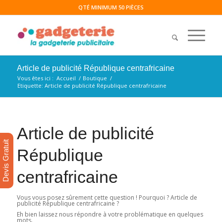
QTÉ MINIMUM 50 PIÈCES
Article de publicité République centrafricaine
Vous êtes ici :
Accueil
/
Boutique
/
Etiquette: Article de publicité République centrafricaine
Article de publicité
Devis Gratuit
République
centrafricaine
Vous vous posez sûrement cette question ! Pourquoi ? Article de
publicité République centrafricaine ?
Eh bien laissez nous répondre à votre problématique en quelques
mots.