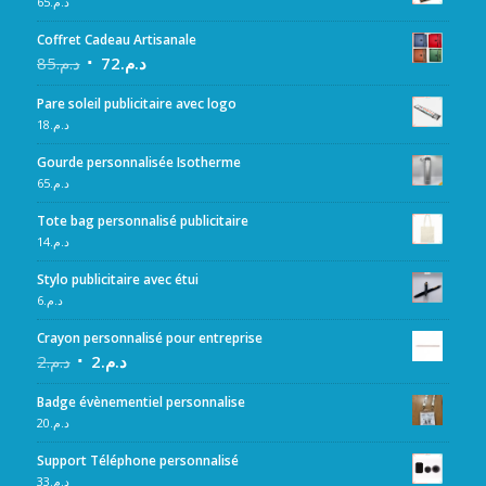
65
د.م.
Coffret Cadeau Artisanale
85
د.م.
72
د.م.
Pare soleil publicitaire avec logo
18
د.م.
Gourde personnalisée Isotherme
65
د.م.
Tote bag personnalisé publicitaire
14
د.م.
Stylo publicitaire avec étui
6
د.م.
Crayon personnalisé pour entreprise
2
د.م.
2
د.م.
Badge évènementiel personnalise
20
د.م.
Support Téléphone personnalisé
33
د.م.