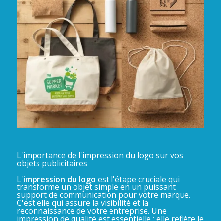
L'importance de l'impression du logo sur vos
objets publicitaires
L'
impression du logo
est l'étape cruciale qui
transforme un objet simple en un puissant
support de communication pour votre marque.
C'est elle qui assure la visibilité et la
reconnaissance de votre entreprise. Une
impression de qualité est essentielle : elle reflète le