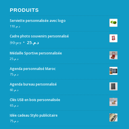
PRODUITS
Serviette personnalisée avec logo
110
د.م.
Cadre photo souvenirs personnalisé
30
د.م.
25
د.م.
Médaille Sportive personnalisée
25
د.م.
Agenda personnalisé Maroc
75
د.م.
Agenda bureau personnalisé
60
د.م.
Clés USB en bois personnalisée
65
د.م.
Idée cadeau Stylo publicitaire
75
د.م.