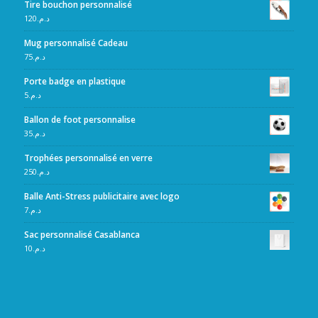
Tire bouchon personnalisé
120
د.م.
Mug personnalisé Cadeau
75
د.م.
Porte badge en plastique
5
د.م.
Ballon de foot personnalise
35
د.م.
Trophées personnalisé en verre
250
د.م.
Balle Anti-Stress publicitaire avec logo
7
د.م.
Sac personnalisé Casablanca
10
د.م.