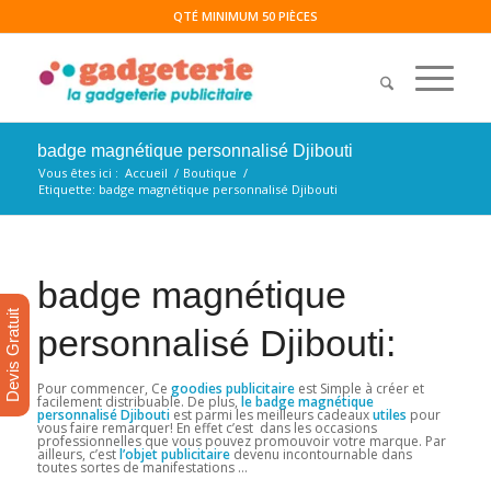
QTÉ MINIMUM 50 PIÈCES
badge magnétique personnalisé Djibouti
Vous êtes ici :
Accueil
/
Boutique
/
Etiquette: badge magnétique personnalisé Djibouti
badge magnétique
Devis Gratuit
personnalisé Djibouti:
Pour commencer, Ce
goodies publicitaire
est Simple à créer et
facilement distribuable. De plus,
le badge magnétique
personnalisé Djibouti
est parmi les meilleurs cadeaux
utiles
pour
vous faire remarquer! En effet c’est dans les occasions
professionnelles que vous pouvez promouvoir votre marque. Par
ailleurs, c’est
l’objet publicitaire
devenu incontournable dans
toutes sortes de manifestations …