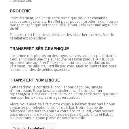
intéressantes!
BRODERIE
Premièrement, l’on utilise cette technique pour les chemises,
casquettes et sacs, etc. En effet pour pouvoir broder le nom ou un
badge magnétique personnalisé Djibouti. Cela avec une aiguille et
du fil!
En outre, c’est l’une des techniques les plus chers, certes. Mais le
résultat est splendide!
TRANSFERT SÉRIGRAPHIQUE
Il imprime des photos ou des logos sur vos cadeaux publicitaires.
Ceci, en utilisant une chaleur et une pression plaque. Ainsi, vous
pourriez faire adhérer l’image sur la surface du produit ou du
vêtement. Par ailleurs, il est un peu cher. Mais souvent utilisé pour
les commandes de petites quantités.
TRANSFERT NUMÉRIQUE
Cette technique consiste à profiler par découpe, l’image
d’impression. Et par la suite transférer sur l’article par un
repassage à la chaleur. Par ailleurs, on utilise cette technique pour
marquer les textiles, les images en couleur.
Alors, Vous avez déjà fait votre choix? N’hésitez donc pas à nous
contacter par téléphone, email ou tchat. Notre équipe de
téléconseillers sera toujours à votre écoute. Aussi, Vous pouvez
aussi nous rendre visite dans nos sièges à Casablanca et Rabat.
Nous aurons le grand plaisir de vous accueillir.
Trier par
Par défaut