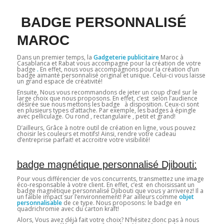
BADGE PERSONNALISÉ
MAROC
Dans un premier temps, la
Gadgeterie publicitaire
Maroc à
Casablanca et Rabat vous accompagne pour la création de votre
badge
.
En effet, nous vous accompagnons pour la création d’un
badge aimanté personnalisé original et unique. Celui-ci vous laisse
un grand espace de créativité!
Ensuite, Nous vous recommandons de jeter un coup d’œil sur le
large choix que nous proposons. En effet, c’est selon l’audience
désirée sue nous mettons les badge à disposition. Ceux-ci sont
en plusieurs types d’attache. Par exemple, les badges à épingle
avec pelliculage. Ou rond , rectangulaire , petit et grand!
D’ailleurs, Grâce à notre outil de création en ligne, vous pouvez
choisir les couleurs et motifs! Ainsi, rendre votre cadeau
d’entreprise parfait! et accroitre votre visibilité!
badge magnétique personnalisé Djibouti:
Pour vous différencier de vos concurrents, transmettez une image
éco-responsable à votre client. En effet, c’est en choisissant un
badge magnétique personnalisé Djibouti que vous y arriverez! Il a
un faible impact sur l’environnement! Par ailleurs comme
objet
personnalisable
de ce type. Nous proposons: le badge en
quadrichromie avec du carton kraft!
Alors, Vous avez déjà fait votre choix? N’hésitez donc pas à nous