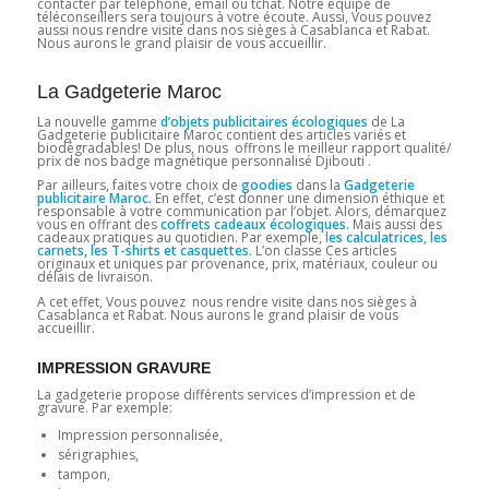
contacter par téléphone, email ou tchat. Notre équipe de
téléconseillers sera toujours à votre écoute. Aussi, Vous pouvez
aussi nous rendre visite dans nos sièges à Casablanca et Rabat.
Nous aurons le grand plaisir de vous accueillir.
La Gadgeterie Maroc
La nouvelle gamme
d’objets publicitaires écologiques
de La
Gadgeterie publicitaire Maroc contient des articles variés et
biodégradables! De plus, nous offrons le meilleur rapport qualité/
prix de nos badge magnétique personnalisé Djibouti .
Par ailleurs, faites votre choix de
goodies
dans la
Gadgeterie
publicitaire Maroc.
En effet, c’est donner une dimension éthique et
responsable à votre communication par l’objet. Alors, démarquez
vous en offrant des
coffrets cadeaux écologiques.
Mais aussi des
cadeaux pratiques au quotidien. Par exemple, l
es calculatrices, les
carnets, les T-shirts et casquettes.
L’on classe Ces articles
originaux et uniques par provenance, prix, matériaux, couleur ou
délais de livraison.
A cet effet, Vous pouvez nous rendre visite dans nos sièges à
Casablanca et Rabat. Nous aurons le grand plaisir de vous
accueillir.
IMPRESSION GRAVURE
La gadgeterie propose différents services d’impression et de
gravure. Par exemple:
Impression personnalisée,
sérigraphies,
tampon,