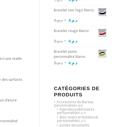
Bracelet noir logo Maroc
5
د.م.
4
د.م.
Bracelet rouge Maroc
5
د.م.
4
د.م.
Bracelet jaune
personnalisé Maroc
ers une maille
5
د.م.
4
د.م.
e des surfaces
CATÉGORIES DE
PRODUITS
ion d’encre
Accessoires de Bureau
personnalisés
(64)
Agendas publicitaires
personnalisés
(27)
Bloc-notes et Notebook
personnalisés
ersonnalisé
(21)
portes documents