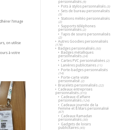
personnalisés
(9)
Pots à stylos personnalisés
(3)
Sets de bureau personnalisés
(5)
Stations météo personnalisés
adhérer l’image
(2)
Supports téléphones
personnalisés
(2)
Tapis de souris personnalisés
(2)
Autres Goodies personnalisés
rs, on utilise
(178)
Badges personnalisés
(50)
Badges métalliques
jours à votre
personnalisés
(24)
Cartes PVC personnalisées
(2)
Lanières publicitaires
(11)
Porte-badges personnalisés
(14)
Porte-carte visite
personnalisé
(2)
Bracelets personnalisés
(22)
Cadeaux entreprises
personnalisés
(315)
Cadeaux d'affaire
personnalisés
(124)
Cadeaux journée de la
Femme et 8 Mars personnalisé
(67)
Cadeaux Ramadan
personnalisés
(30)
Gadgets de loisirs
publicitaires
(45)