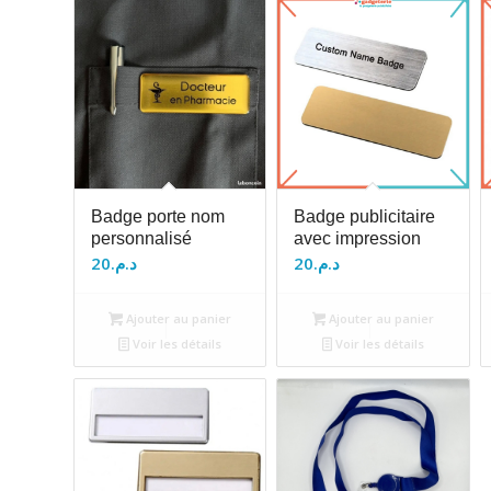
Badge porte nom
Badge publicitaire
personnalisé
avec impression
20
د.م.
20
د.م.
Ajouter au panier
Ajouter au panier
Voir les détails
Voir les détails