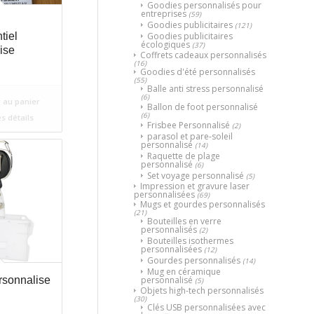
Goodies personnalisés pour
entreprises
(59)
Goodies publicitaires
(121)
Goodies publicitaires
tiel
écologiques
(37)
ise
Coffrets cadeaux personnalisés
(16)
Goodies d'été personnalisés
(55)
Balle anti stress personnalisé
(6)
 au panier
Ballon de foot personnalisé
(6)
es détails
Frisbee Personnalisé
(2)
parasol et pare-soleil
personnalisé
(14)
Raquette de plage
personnalisé
(6)
Set voyage personnalisé
(5)
Impression et gravure laser
personnalisées
(69)
Mugs et gourdes personnalisés
(21)
Bouteilles en verre
personnalisés
(2)
Bouteilles isothermes
personnalisées
(12)
Gourdes personnalisés
(14)
Mug en céramique
personnalisé
rsonnalise
(5)
Objets high-tech personnalisés
(30)
Clés USB personnalisées avec