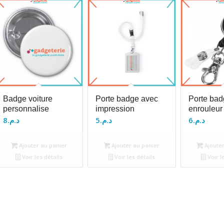
Badge voiture
Porte badge avec
Porte bad
personnalise
impression
enrouleur
8
د.م.
5
د.م.
6
د.م.
Ajouter au panier
Ajouter au panier
Ajouter
Voir les détails
Voir les détails
Voir l