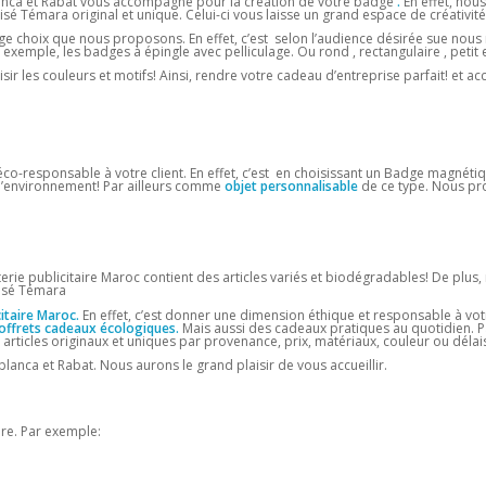
nca et Rabat vous accompagne pour la création de votre badge
.
En effet, nou
Témara original et unique. Celui-ci vous laisse un grand espace de créativité
e choix que nous proposons. En effet, c’est selon l’audience désirée sue nous
exemple, les badges à épingle avec pelliculage. Ou rond , rectangulaire , petit 
sir les couleurs et motifs! Ainsi, rendre votre cadeau d’entreprise parfait! et ac
co-responsable à votre client. En effet, c’est en choisissant un Badge magnéti
r l’environnement! Par ailleurs comme
objet personnalisable
de ce type. Nous pr
rie publicitaire Maroc contient des articles variés et biodégradables! De plus,
lisé Témara
itaire Maroc.
En effet, c’est donner une dimension éthique et responsable à vot
offrets cadeaux écologiques.
Mais aussi des cadeaux pratiques au quotidien. P
 articles originaux et uniques par provenance, prix, matériaux, couleur ou délais
lanca et Rabat. Nous aurons le grand plaisir de vous accueillir.
ure. Par exemple: