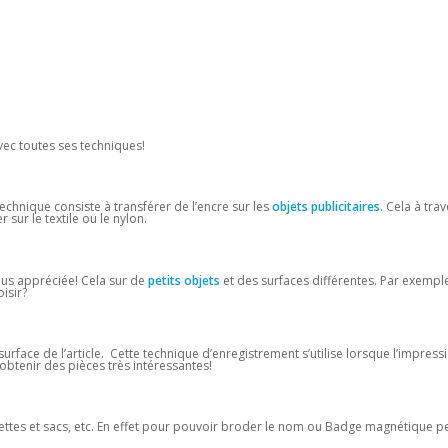
ec toutes ses techniques!
echnique consiste à transférer de l’encre sur les
objets publicitaires.
Cela à trav
sur le textile ou le nylon.
us appréciée! Cela sur de
petits objets
et des surfaces différentes. Par exempl
isir?
urface de l’article. Cette technique d’enregistrement s’utilise lorsque l’impress
obtenir des pièces très intéressantes!
uettes et sacs, etc. En effet pour pouvoir broder le nom ou Badge magnétique p