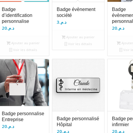
Badge
Badge évènement
Badge
d’identification
société
évènemen
personnalise
personnal
3
د.م.
20
د.م.
20
د.م.
Ajouter au panier
Ajouter au panier
Ajouter
Voir les détails
Voir les détails
Voir l
Badge personnalise
Badge personnalisé
Badge pe
Entreprise
Hôpital
infirmier
20
د.م.
20
د.م.
20
د.م.