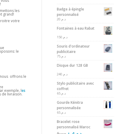
s vous
!
Badge à épingle
 mettons les
et grand!
personnalisé
20
د.م.
croitre votre
Fontaines à eau Rabat
150
د.م.
Souris d'ordinateur
que
oposons: le
publicitaire
75
د.م.
Disque dur 128 GB
240
د.م.
 nous offrons le
Stylo publicitaire avec
re
coffret
ar exemple, l
es
65
د.م.
 de livraison.
Gourde Kénitra
personnalisée
65
د.م.
Bracelet rose
personnalisé Maroc
5
د.م.
4
د.م.