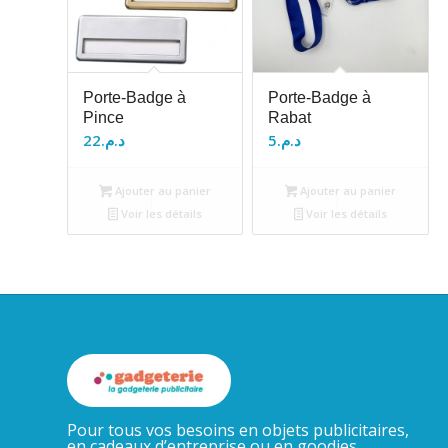
Porte-Badge à
Porte-Badge à
Pince
Rabat
22
د.م.
5
د.م.
Ajouter au panier
Ajouter au panier
Voir les détails
Voir les détails
Pour tous vos besoins en objets publicitaires,
en cadeaux d’entreprise ou en goodies