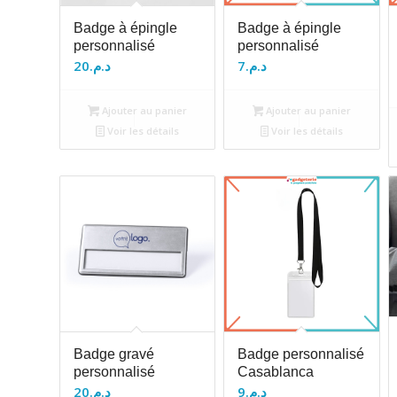
Badge à épingle
Badge à épingle
personnalisé
personnalisé
20
د.م.
7
د.م.
Ajouter au panier
Ajouter au panier
Voir les détails
Voir les détails
Badge gravé
Badge personnalisé
personnalisé
Casablanca
20
د.م.
9
د.م.