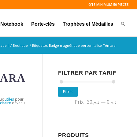
QTÉ MINIMUM 50 PIÈCES
Notebook
Porte-clés
Trophées et Médailles
ccueil
/
Boutique
/
Etiquette: Badge magnétique personnalisé Témara
FILTRER PAR TARIF
MARA
Filtrer
ux
utiles
pour
Prix :
د.م.30
—
د.م.0
citaire
devenu
PRODUITS