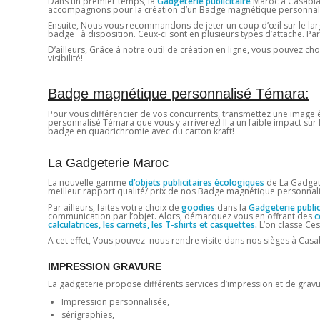
Dans un premier temps, la
Gadgeterie publicitaire
Maroc à Casabla
accompagnons pour la création d’un Badge magnétique personnalisé 
Ensuite, Nous vous recommandons de jeter un coup d’œil sur le larg
badge à disposition. Ceux-ci sont en plusieurs types d’attache. Par 
D’ailleurs, Grâce à notre outil de création en ligne, vous pouvez choi
visibilité!
Badge magnétique personnalisé Témara:
Pour vous différencier de vos concurrents, transmettez une image é
personnalisé Témara que vous y arriverez! Il a un faible impact su
badge en quadrichromie avec du carton kraft!
La Gadgeterie Maroc
La nouvelle gamme
d’objets publicitaires écologiques
de La Gadgete
meilleur rapport qualité/ prix de nos Badge magnétique personna
Par ailleurs, faites votre choix de
goodies
dans la
Gadgeterie public
communication par l’objet. Alors, démarquez vous en offrant des
c
calculatrices, les carnets, les T-shirts et casquettes.
L’on classe Ces
A cet effet, Vous pouvez nous rendre visite dans nos sièges à Casab
IMPRESSION GRAVURE
La gadgeterie propose différents services d’impression et de grav
Impression personnalisée,
sérigraphies,