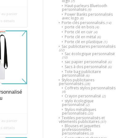
logo
(7)
Haut-parleurs Bluetooth
personnalisés
(9)
 au panier
Power Banks personnalisés
avec logo
(8)
es détails
Porte-clés personnalisés
(14)
porte clé en bois
(4)
Porte clé en cuir
(4)
Porte clé en métal
(6)
Porte clé en plastique
(1)
Sac publicitaires personnalisés
(22)
Sac écologique personnalisé
(10)
sac papier personnalisé
(6)
Sacs à dos personnalisé
(6)
Tote bag publicitaire
personnalisé
(6)
Stylos publicitaires
personnalisés
(28)
Coffrets stylos personnalisés
(4)
rsonnalisé
Crayon personnalisé
(2)
ou
stylo écologique
personnalisé
(2)
Stylos métalliques
personnalisés
(20)
Textiles personnalisés et
 au panier
vêtements publicitaires
(37)
Blouses et jaquettes
es détails
professionnelles
personnalisées
(3)