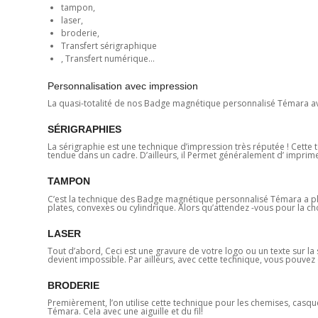
tampon,
laser,
broderie,
Transfert sérigraphique
, Transfert numérique…
Personnalisation avec impression
La quasi-totalité de nos Badge magnétique personnalisé Témara av
SÉRIGRAPHIES
La sérigraphie est une technique d’impression très réputée ! Cette t
tendue dans un cadre. D’ailleurs, il Permet généralement d’ imprimer 
TAMPON
C’est la technique des Badge magnétique personnalisé Témara a pl
plates, convexes ou cylindrique. Alors qu’attendez -vous pour la cho
LASER
Tout d’abord, Ceci est une gravure de votre logo ou un texte sur la s
devient impossible. Par ailleurs, avec cette technique, vous pouvez 
BRODERIE
Premièrement, l’on utilise cette technique pour les chemises, casq
Témara. Cela avec une aiguille et du fil!