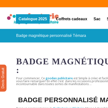
Catalogue 2025
Coffrets cadeaux
Sac
Badge magnétique personnalisé Témara
BADGE MAGNÉTIQU
:
Devis Gratuit
Pour commencer, Ce
goodies publicitaire
est Simple à créer et faci
vous faire remarquer! En effet c’est dans les occasions profession
incontournable dans toutes sortes de manifestations …
BADGE PERSONNALISÉ M