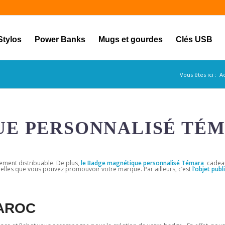
Stylos
Power Banks
Mugs et gourdes
Clés USB
Vous êtes ici :
A
E PERSONNALISÉ TÉ
lement distribuable. De plus,
le Badge magnétique personnalisé Témara
cadea
nelles que vous pouvez promouvoir votre marque. Par ailleurs, c’est
l’objet publi
AROC