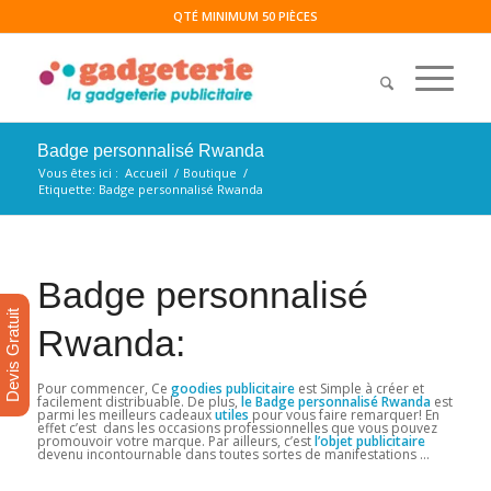
QTÉ MINIMUM 50 PIÈCES
Badge personnalisé Rwanda
Vous êtes ici :
Accueil
/
Boutique
/
Etiquette: Badge personnalisé Rwanda
Badge personnalisé
Devis Gratuit
Rwanda:
Pour commencer, Ce
goodies publicitaire
est Simple à créer et
facilement distribuable. De plus,
le Badge personnalisé Rwanda
est
parmi les meilleurs cadeaux
utiles
pour vous faire remarquer! En
effet c’est dans les occasions professionnelles que vous pouvez
promouvoir votre marque. Par ailleurs, c’est
l’objet publicitaire
devenu incontournable dans toutes sortes de manifestations …