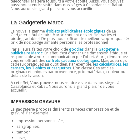
téléconseillers sera toujours à votre écoute. Aussi, Vous pouvez
aussi nous rendre visite dans nos sièges à Casablanca et Rabat.
Nous aurons le grand plaisir de vous accueillir.
La Gadgeterie Maroc
La nouvelle gamme
d’objets publicitaires écologiques
de La
Gadgeterie publicitaire Maroc contient des articles variés et
biodégradables! De plus, nous offrons le meilleur rapport qualité/
prix de nos badge aimanté personnalisé professionnel
Par ailleurs, faites votre choix de
goodies
dans la
Gadgeterie
publicitaire Maroc.
En effet, c’est donner une dimension éthique et
responsable à votre communication par l’objet. Alors, démarquez
vous en offrant des
coffrets cadeaux écologiques.
Mais aussi des
cadeaux pratiques au quotidien. Par exemple, l
es calculatrices, les
carnets, les T-shirts et casquettes.
L’on classe Ces articles
originaux et uniques par provenance, prix, matériaux, couleur ou
délais de livraison.
A cet effet, Vous pouvez nous rendre visite dans nos sièges à
Casablanca et Rabat. Nous aurons le grand plaisir de vous
accueillir.
IMPRESSION GRAVURE
La gadgeterie propose différents services d’impression et de
gravure. Par exemple:
Impression personnalisée,
sérigraphies,
tampon,
laser,