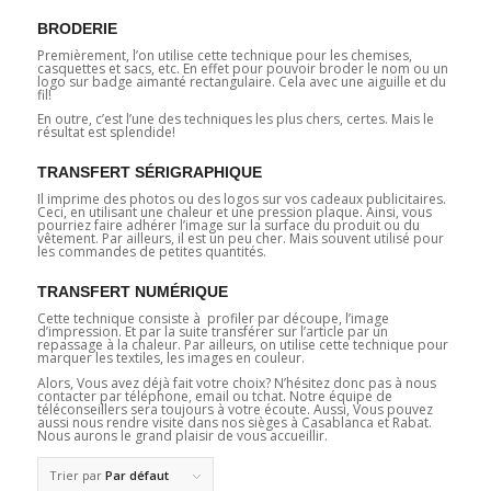
BRODERIE
Premièrement, l’on utilise cette technique pour les chemises,
casquettes et sacs, etc. En effet pour pouvoir broder le nom ou un
logo sur badge aimanté rectangulaire. Cela avec une aiguille et du
fil!
En outre, c’est l’une des techniques les plus chers, certes. Mais le
résultat est splendide!
TRANSFERT SÉRIGRAPHIQUE
Il imprime des photos ou des logos sur vos cadeaux publicitaires.
Ceci, en utilisant une chaleur et une pression plaque. Ainsi, vous
pourriez faire adhérer l’image sur la surface du produit ou du
vêtement. Par ailleurs, il est un peu cher. Mais souvent utilisé pour
les commandes de petites quantités.
TRANSFERT NUMÉRIQUE
Cette technique consiste à profiler par découpe, l’image
d’impression. Et par la suite transférer sur l’article par un
repassage à la chaleur. Par ailleurs, on utilise cette technique pour
marquer les textiles, les images en couleur.
Alors, Vous avez déjà fait votre choix? N’hésitez donc pas à nous
contacter par téléphone, email ou tchat. Notre équipe de
téléconseillers sera toujours à votre écoute. Aussi, Vous pouvez
aussi nous rendre visite dans nos sièges à Casablanca et Rabat.
Nous aurons le grand plaisir de vous accueillir.
Trier par
Par défaut