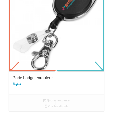
Porte badge enrouleur
6
د.م.
Ajouter au panier
Voir les détails