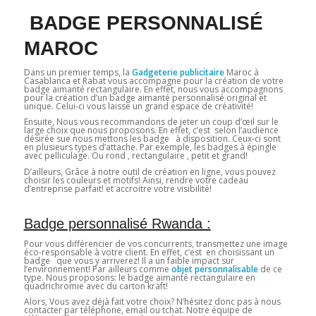
BADGE PERSONNALISÉ
MAROC
Dans un premier temps, la
Gadgeterie publicitaire
Maroc à
Casablanca et Rabat vous accompagne pour la création de votre
badge aimanté rectangulaire
.
En effet, nous vous accompagnons
pour la création d’un badge aimanté personnalisé original et
unique. Celui-ci vous laisse un grand espace de créativité!
Ensuite, Nous vous recommandons de jeter un coup d’œil sur le
large choix que nous proposons. En effet, c’est selon l’audience
désirée sue nous mettons les badge à disposition. Ceux-ci sont
en plusieurs types d’attache. Par exemple, les badges à épingle
avec pelliculage. Ou rond , rectangulaire , petit et grand!
D’ailleurs, Grâce à notre outil de création en ligne, vous pouvez
choisir les couleurs et motifs! Ainsi, rendre votre cadeau
d’entreprise parfait! et accroitre votre visibilité!
Badge personnalisé Rwanda :
Pour vous différencier de vos concurrents, transmettez une image
éco-responsable à votre client. En effet, c’est en choisissant un
badge que vous y arriverez! Il a un faible impact sur
l’environnement! Par ailleurs comme
objet personnalisable
de ce
type. Nous proposons: le badge aimanté rectangulaire en
quadrichromie avec du carton kraft!
Alors, Vous avez déjà fait votre choix? N’hésitez donc pas à nous
contacter par téléphone, email ou tchat. Notre équipe de